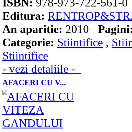
ISBN:
978-973-722-561-0
Editura:
RENTROP&STR
An aparitie:
2010
Pagini
Categorie:
Stiintifice
,
Stii
Stiintifice
- vezi detaliile -
AFACERI CU V...