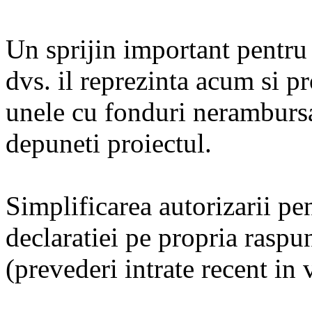
declaratiei pe propria raspu
(prevederi intrate recent in 
Un sprijin important pentru 
dvs. il reprezinta acum si p
Organizatia Mondiala a Tur
unele cu fonduri nerambursa
va avea cea mai spectaculoas
depuneti proiectul.
creste
Simplificarea autorizarii pe
declaratiei pe propria raspu
(prevederi intrate recent in 