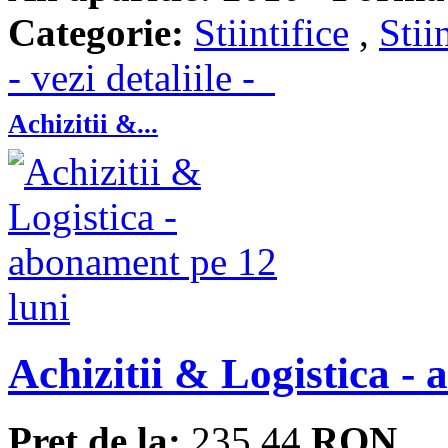
Categorie:
Stiintifice
,
Stii
- vezi detaliile -
Achizitii &...
Achizitii & Logistica -
Pret de la:
235.44
RON