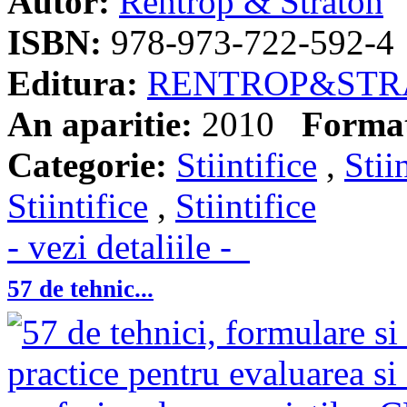
Autor:
Rentrop & Straton
ISBN:
978-973-722-592-4
Editura:
RENTROP&STR
An aparitie:
2010
Forma
Categorie:
Stiintifice
,
Stii
Stiintifice
,
Stiintifice
- vezi detaliile -
57 de tehnic...