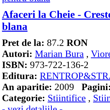
Afaceri la Cheie - Crest
blana
Pret de la:
87.2
RON
Autori:
Marian Bura
,
Vior
ISBN:
973-722-136-2
Editura:
RENTROP&STR
An aparitie:
2009
Pagini
Categorie:
Stiintifice
,
Stii
- vezi detaliile -