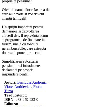
propria ta pensiune!
Ofera-le oamenilor relaxarea de
care au nevoie si vor deveni
clientii tai fideli!
Un sprijin important pentru
demararea si dezvoltarea
afacerii dvs. il reprezinta acum
si programele de finantare in
turism, unele cu fonduri
nerambursabile, care asteapta
doar sa depuneti proiectul.
Simplificarea autorizarii
pensiunilor si introducerea
declaratiei pe propria
raspundere pentr...
Autori:
Brandusa Andronic
,
Viorel Andrievici
,
Florin
Turza
Traducator:
x
ISBN:
973-949-523-0
Editura: