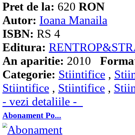
Pret de la:
620
RON
Autor:
Ioana Manaila
ISBN:
RS 4
Editura:
RENTROP&STR
An aparitie:
2010
Forma
Categorie:
Stiintifice
,
Stii
Stiintifice
,
Stiintifice
,
Stii
- vezi detaliile -
Abonament Po...