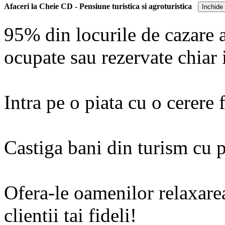
Afaceri la Cheie CD - Pensiune turistica si agroturistica
Inchide
Ofera-le oamenilor relaxare
95% din locurile de cazare a
clientii tai fideli!
ocupate sau rezervate chiar i
Un sprijin important pentru 
Intra pe o piata cu o cerere 
dvs. il reprezinta acum si p
unele cu fonduri nerambursa
Castiga bani din turism cu p
depuneti proiectul.
Ofera-le oamenilor relaxare
Simplificarea autorizarii pe
clientii tai fideli!