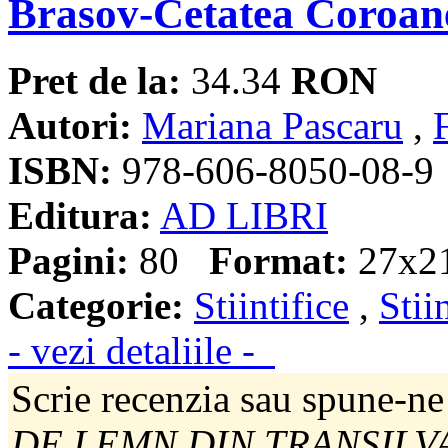
Brasov-Cetatea Coroan
Pret de la:
34.34
RON
Autori:
Mariana Pascaru
,
ISBN:
978-606-8050-08-9
Editura:
AD LIBRI
Pagini:
80
Format:
27x21
Categorie:
Stiintifice
,
Stii
- vezi detaliile -
Scrie recenzia sau spune-ne
DE LEMN DIN TRANSILVAN