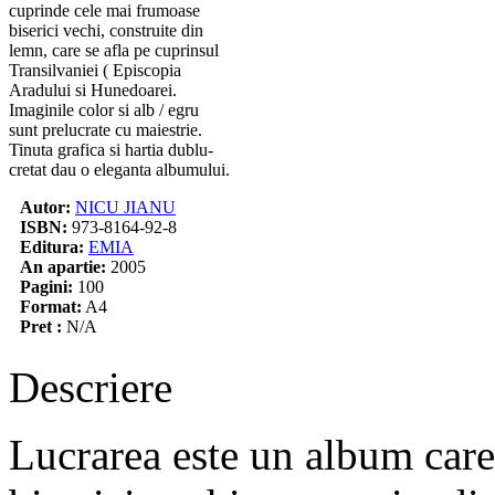
cuprinde cele mai frumoase
biserici vechi, construite din
lemn, care se afla pe cuprinsul
Transilvaniei ( Episcopia
Aradului si Hunedoarei.
Imaginile color si alb / egru
sunt prelucrate cu maiestrie.
Tinuta grafica si hartia dublu-
cretat dau o eleganta albumului.
Autor:
NICU JIANU
ISBN:
973-8164-92-8
Editura:
EMIA
An apartie:
2005
Pagini:
100
Format:
A4
Pret :
N/A
Descriere
Lucrarea este un album car