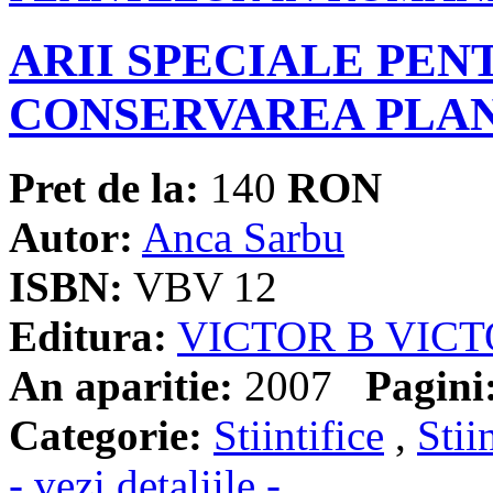
ARII SPECIALE PEN
CONSERVAREA PLA
Pret de la:
140
RON
Autor:
Anca Sarbu
ISBN:
VBV 12
Editura:
VICTOR B VIC
An aparitie:
2007
Pagini
Categorie:
Stiintifice
,
Stii
- vezi detaliile -