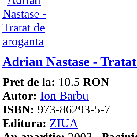
Adrian Nastase - Tratat
Pret de la:
10.5
RON
Autor:
Ion Barbu
ISBN:
973-86293-5-7
Editura:
ZIUA
An aparitie:
2003
Pagini