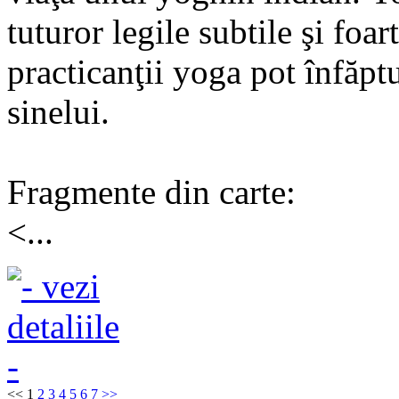
tuturor legile subtile şi foar
practicanţii yoga pot înfăpt
sinelui.
Fragmente din carte:
<...
<<
1
2
3
4
5
6
7
>>