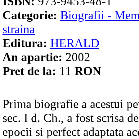
ISBN:
973-9453-48-1
Categorie:
Biografii - Memo
straina
Editura:
HERALD
An apartie:
2002
Pret de la:
11
RON
Prima biografie a acestui per
sec. I d. Ch., a fost scrisa d
epocii si perfect adaptata ace