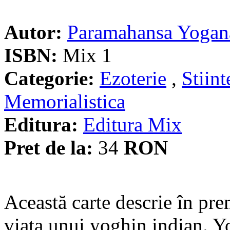
Autor:
Paramahansa Yogan
ISBN:
Mix 1
Categorie:
Ezoterie
,
Stiint
Memorialistica
Editura:
Editura Mix
Pret de la:
34
RON
Această carte descrie în pre
viaţa unui yoghin indian. Y