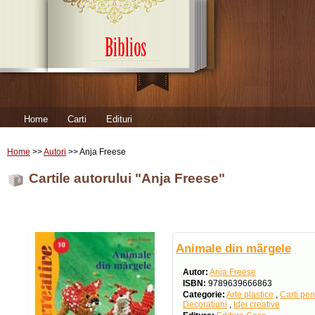
Home
Carti
Edituri
Home
>>
Autori
>> Anja Freese
Cartile autorului "Anja Freese"
Animale din mãrgele
Autor:
Anja Freese
ISBN:
9789639666863
Categorie:
Arte plastice
,
Carti pen
Decoratiuni
,
Idei creative