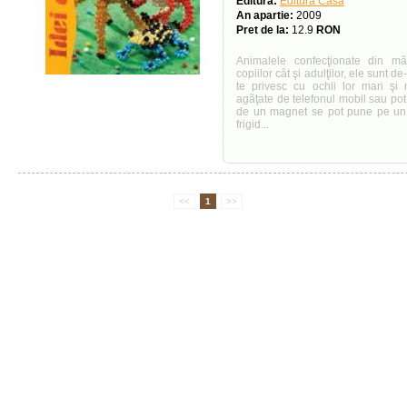
Editura:
Editura Casa
An apartie:
2009
Pret de la:
12.9
RON
Animalele confecţionate din mã
copiilor cât şi adulţilor, ele sunt de
te privesc cu ochii lor mari şi 
agãţate de telefonul mobil sau pot fi
de un magnet se pot pune pe un
frigid...
<<
1
>>