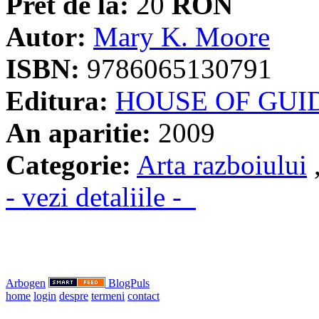
Pret de la:
20
RON
Autor:
Mary K. Moore
ISBN:
9786065130791
Editura:
HOUSE OF GUI
An aparitie:
2009
Categorie:
Arta razboiului
- vezi detaliile -
Arbogen
BlogPuls
home
login
despre
termeni
contact