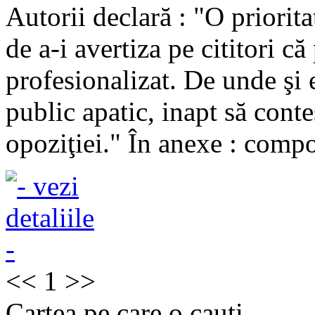
Autorii declară : "O priorita
de a-i avertiza pe cititori că
profesionalizat. De unde şi 
public apatic, inapt să contes
opoziţiei." În anexe : comp
<<
1
>>
Cartea pe care o cauti