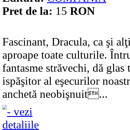
Pret de la:
15
RON
Fascinant, Dracula, ca şi alţ
aproape toate culturile. Înt
fantasme străvechi, dă glas t
ispăşitor al eşecurilor noast
anchetă neobişnuit...