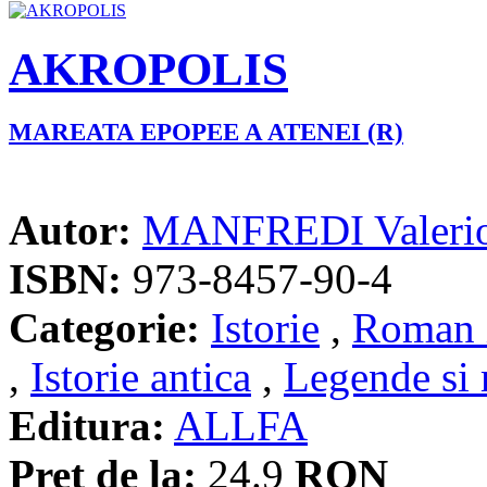
AKROPOLIS
MAREATA EPOPEE A ATENEI (R)
Autor:
MANFREDI Valeri
ISBN:
973-8457-90-4
Categorie:
Istorie
,
Roman i
,
Istorie antica
,
Legende si 
Editura:
ALLFA
Pret de la:
24.9
RON