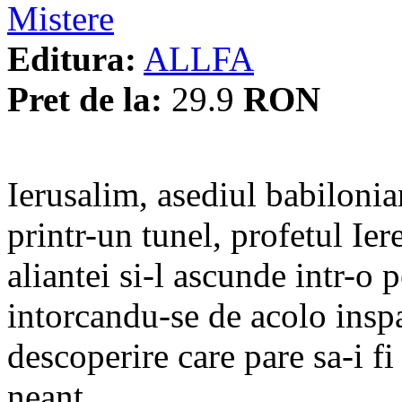
Mistere
Editura:
ALLFA
Pret de la:
29.9
RON
Ierusalim, asediul babiloni
printr-un tunel, profetul Ie
aliantei si-l ascunde intr-o
intorcandu-se de acolo inspa
descoperire care pare sa-i fi
neant…