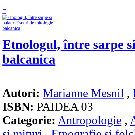
Etnologul, între sarpe s
balcanica
Autori:
Marianne Mesnil
,
ISBN:
PAIDEA 03
Categorie:
Antropologie
,
A
si mituri
,
Etnografie si folc