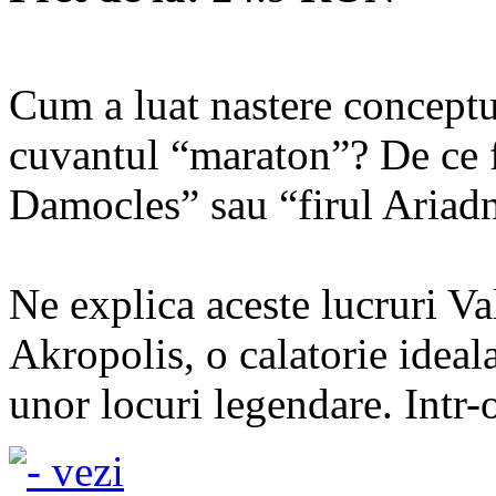
Cum a luat nastere concept
cuvantul “maraton”? De ce f
Damocles” sau “firul Ariad
Ne explica aceste lucruri V
Akropolis, o calatorie ideala
unor locuri legendare. Intr-o