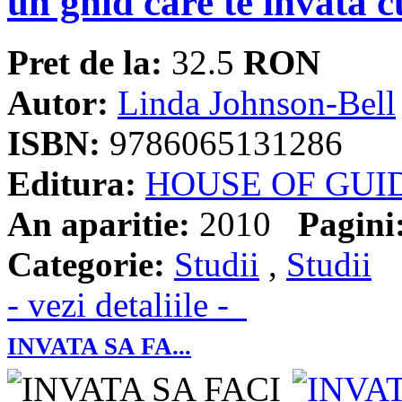
un ghid care te invata c
Pret de la:
32.5
RON
Autor:
Linda Johnson-Bell
ISBN:
9786065131286
Editura:
HOUSE OF GUI
An aparitie:
2010
Pagini
Categorie:
Studii
,
Studii
- vezi detaliile -
INVATA SA FA...