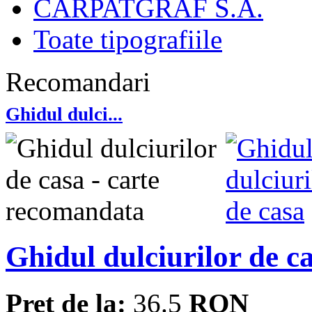
CARPATGRAF S.A.
Toate tipografiile
Recomandari
Ghidul dulci...
Ghidul dulciurilor de c
Pret de la:
36.5
RON