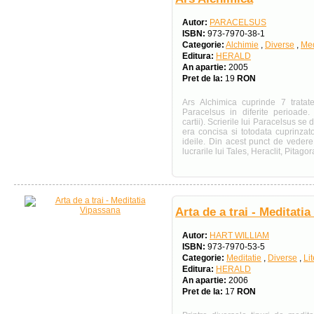
Autor:
PARACELSUS
ISBN:
973-7970-38-1
Categorie:
Alchimie
,
Diverse
,
Med
Editura:
HERALD
An apartie:
2005
Pret de la:
19
RON
Ars Alchimica cuprinde 7 tratat
Paracelsus in diferite perioade.
cartii). Scrierile lui Paracelsus se 
era concisa si totodata cuprinza
ideile. Din acest punct de vedere
lucrarile lui Tales, Heraclit, Pitagor
Arta de a trai - Meditati
Autor:
HART WILLIAM
ISBN:
973-7970-53-5
Categorie:
Meditatie
,
Diverse
,
Li
Editura:
HERALD
An apartie:
2006
Pret de la:
17
RON