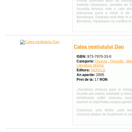
Printre diversele tipuri de medit
metoda Vipassana, predata de S.
Aceasta tehnica este o cale sim
adevarata pace a mintii si de a
folositoare. Pastrata mult timp in
Birmania, Vipassana nu contine in 
Calea nestiutului Dao
ISBN:
973-7970-33-0
Categorie:
Diverse
,
Filosofie
,
Med
Literatura straina
Editura:
HERALD
An apartie:
2005
Pret de la:
17
RON
„Gandirea chineza pare in intre
reunite ale ordinii, totalitatii si ri
sintetizand astfel viziunea as
daoism si imprimata asupra gandiri
Daoismul, una dintre „cele trei 
chineza (alaturi de buddhism si con