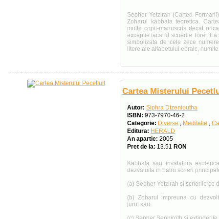
Sepher Yetzirah (Cartea Formarii
Zoharul kabbala teoretica. Cart
multe copii-manuscris decat orica
exceptie facand scrierile Torei. 
simbolizata de cele zece numere
litere ale alfabetului ebraic, numite
Cartea Misterului Pecetlu
Autor:
Siphra Dtzenioutha
ISBN:
973-7970-46-2
Categorie:
Diverse
,
Meditatie
,
Ca
Editura:
HERALD
An apartie:
2005
Pret de la:
13.51
RON
Kabbala sau invatatura esoterica
dezvaluita in patru scrieri principal
(a) Sepher Yetzirah si scrierile ce
(b) Zoharul impreuna cu dezvolta
jurul sau.
(c) Sepher Sephiroth si extinderile 