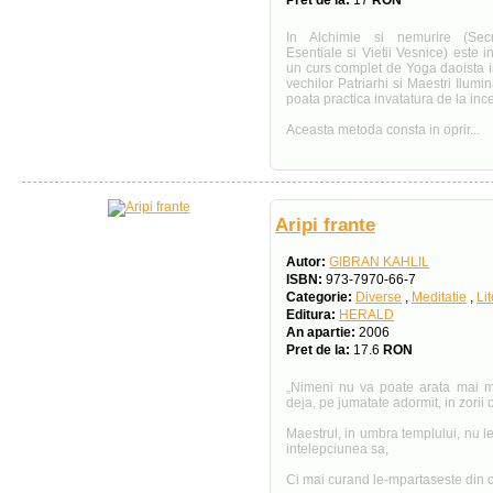
Pret de la:
17
RON
In Alchimie si nemurire (Secre
Esentiale si Vietii Vesnice) este i
un curs complet de Yoga daoista i
vechilor Patriarhi si Maestri Iluminat
poata practica invatatura de la ince
Aceasta metoda consta in oprir...
Aripi frante
Autor:
GIBRAN KAHLIL
ISBN:
973-7970-66-7
Categorie:
Diverse
,
Meditatie
,
Li
Editura:
HERALD
An apartie:
2006
Pret de la:
17.6
RON
„Nimeni nu va poate arata mai m
deja, pe jumatate adormit, in zorii 
Maestrul, in umbra templului, nu le
intelepciunea sa,
Ci mai curand le‑mpar­taseste din cr