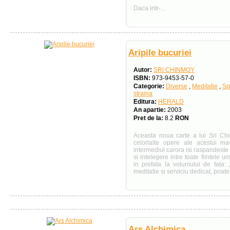
Daca intr‑...
Aripile bucuriei
Autor:
SRI CHINMOY
ISBN:
973-9453-57-0
Categorie:
Diverse
,
Meditatie
,
Spi
straina
Editura:
HERALD
An apartie:
2003
Pret de la:
8.2
RON
Aceasta noua carte a lui Sri Chi
celorlalte opere ale acestui ma
intermediul carora isi raspandeste
si intelegere intre toate fiintele 
in prefata la volumului de fata:
meditatie si serviciu dedicat, poate f
Ars Alchimica