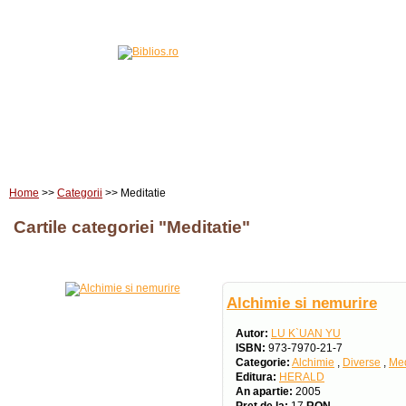
Home
Carti
Edituri
Home
>>
Categorii
>> Meditatie
Cartile categoriei "Meditatie"
Alchimie si nemurire
Autor:
LU K`UAN YU
ISBN:
973-7970-21-7
Categorie:
Alchimie
,
Diverse
,
Med
Editura:
HERALD
An apartie:
2005