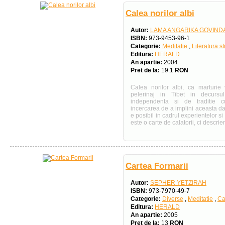
Calea norilor albi
Autor:
LAMA ANGARIKA GOVIND
ISBN:
973-9453-96-1
Categorie:
Meditatie
,
Literatura s
Editura:
HERALD
An apartie:
2004
Pret de la:
19.1
RON
Calea norilor albi, ca marturie
pelerinaj in Tibet in decursu
independenta si de traditie cul
incercarea de a implini aceasta dat
e posibil in cadrul experientelor s
este o carte de calatorii, ci descrie
Cartea Formarii
Autor:
SEPHER YETZIRAH
ISBN:
973-7970-49-7
Categorie:
Diverse
,
Meditatie
,
Ca
Editura:
HERALD
An apartie:
2005
Pret de la:
13
RON