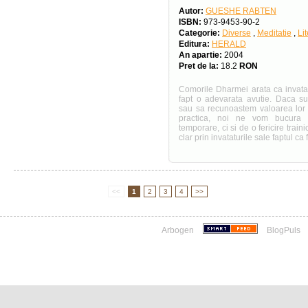
Autor:
GUESHE RABTEN
ISBN:
973-9453-90-2
Categorie:
Diverse
,
Meditatie
,
Li
Editura:
HERALD
An apartie:
2004
Pret de la:
18.2
RON
Comorile Dharmei arata ca invata
fapt o adevarata avutie. Daca s
sau sa recunoastem valoarea lor 
practica, noi ne vom bucura 
temporare, ci si de o fericire trai
clar prin invataturile sale faptul ca f
<<
1
2
3
4
>>
Arbogen
BlogPuls