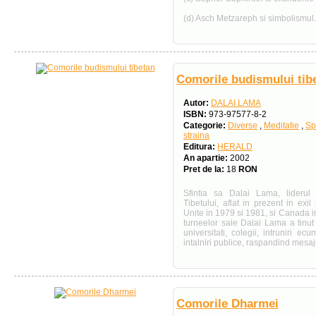
(d) Asch Metzareph si simbolismul.
Comorile budismului tib
Autor:
DALAI LAMA
ISBN:
973-97577-8-2
Categorie:
Diverse
,
Meditatie
,
Spi
straina
Editura:
HERALD
An apartie:
2002
Pret de la:
18
RON
Sfintia sa Dalai Lama, liderul 
Tibetului, aflat in prezent in exil 
Unite in 1979 si 1981, si Canada i
turneelor sale Dalai Lama a tinu
universitati, colegii, intruniri ec
intalniri publice, raspandind mesaju
Comorile Dharmei