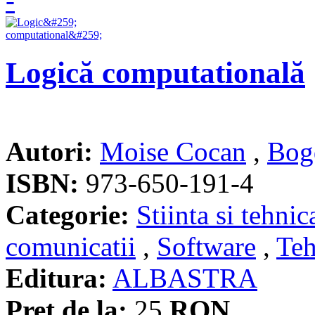
Logică computatională
Autori:
Moise Cocan
,
Bog
ISBN:
973-650-191-4
Categorie:
Stiinta si tehnic
comunicatii
,
Software
,
Teh
Editura:
ALBASTRA
Pret de la:
25
RON