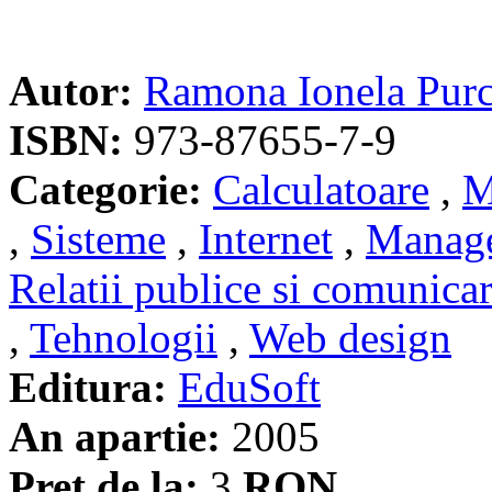
Autor:
Ramona Ionela Purc
ISBN:
973-87655-7-9
Categorie:
Calculatoare
,
M
,
Sisteme
,
Internet
,
Manag
Relatii publice si comunica
,
Tehnologii
,
Web design
Editura:
EduSoft
An apartie:
2005
Pret de la:
3
RON