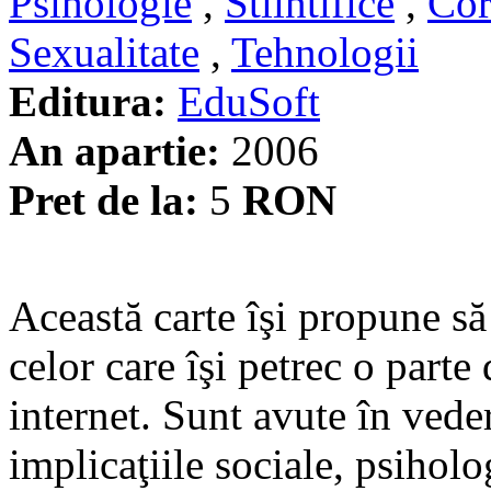
Psihologie
,
Stiintifice
,
Cor
Sexualitate
,
Tehnologii
Editura:
EduSoft
An apartie:
2006
Pret de la:
5
RON
Această carte îşi propune s
celor care îşi petrec o parte
internet. Sunt avute în veder
implicaţiile sociale, psiholog