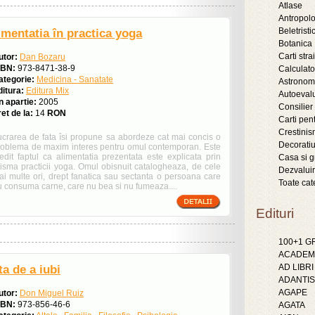
Atlase
Antropol
Beletristic
imentatia în practica yoga
Botanica
Carti stra
utor:
Dan Bozaru
SBN:
973-8471-38-9
Calculat
ategorie:
Medicina - Sanatate
Astronom
ditura:
Editura Mix
Autoeval
n apartie:
2005
Consilier
et de la:
14
RON
Carti pent
Crestini
ucrarea de fata îsi propune sa abordeze cat mai concis o
Decoratiu
roblema de maxim interes pentru omul contemporan. Este
nedit faptul ca alimentatia prezentata este explicata prin
Casa si g
risma practicii yoga. Omul obisnuit catalogheaza, de cele
Dezvaluir
ai multe ori, drept fanatica sau sectanta o persoana care
Toate cat
u consuma carne, care nu bea si nu fumeaza....
Edituri
100+1 
ACADEMI
AD LIBRI
ta de a iubi
ADANTIS
AGAPE
utor:
Don Miguel Ruiz
SBN:
973-856-46-6
AGATA