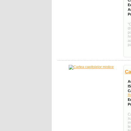
C
E
A
Pr
"C
d
po
h
ad
pa
Ca
A
I
C
R
E
Pr
C
s
in
t
t