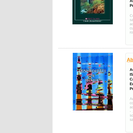
A
Pr
Co
s
ac
cu
ro
Ab
A
I
C
E
Pr
A
co
a
-
sc
sa