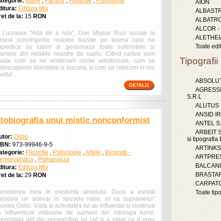
ategorie:
Altele
,
Familia
,
Filosofie
,
Psihologie
AION
ditura:
Editura Mix
ALBAST
et de la:
15
RON
ALBATR
ALCOR -
n Lucrarea "Arta de a iubi", Don Miguel Ruiz scoate la
ALETHEI
umina convingerile noastre bazate pe teama care ne
Toate edit
mpiedica sa iubim si genereaza toate suferintele si
ramele din relatiile noastre de cuplu. Citind cartea vom
Tipografii
nvata cum sa ne vindecam ranile emotionale, cum sa
descoperim libertatea si bucuria si cum sa retrezim in noi
iritul...
ABSOLUT
AGRESS
S.R.L
ALUTUS
ANSID IR
tobiografia unui mistic nonconformist
ANTEL S
ARBEIT S.
utor:
Osho
si tipografi
SBN:
973-99946-9-5
ARTINKS 
ategorie:
Filosofie
,
Psihologie
,
Altele
,
Biografii -
ARTPRES
emorialistica
,
Psihanaliza
BALCAN
ditura:
Editura Mix
BRASTAR
et de la:
29
RON
CARPATG
Increderea mea in existenta absoluta. Daca a existat
Toate tipo
reodata un adevar in spusele mele, el va supravietui"
unea Osho. Viata si activitatea lui au influentat si continua
a influenteze milioane de oameni din intreaga lume.
ezentata atit din perspectiva lui cat si a celor ce ii erau