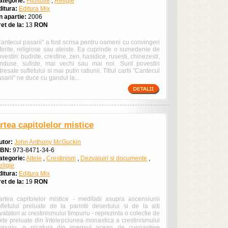
ategorie:
Filosofie
,
Religie
ditura:
Editura Mix
n apartie:
2006
et de la:
13
RON
antecul pasarii" a fost scrisa pentru oameni cu convingeri
iferite, religiose sau ateiste. Ea cuprinde o sumedenie de
vestiri: budiste, crestine, zen, hasidice, rusesti, chinezesti,
induse, sufiste, mai vechi sau mai noi. Sunt povestiri
resate sufletului si mai putin ratiunii. Titlul cartii "Cantecul
sarii" ne duce cu gandul la...
rtea capitolelor mistice
utor:
John Anthony McGuckin
SBN:
973-8471-34-6
ategorie:
Altele
,
Crestinism
,
Dezvaluiri si documente
,
eligie
ditura:
Editura Mix
et de la:
19
RON
artea capitolelor mistice - meditatii asupra ascensiunii
ufletului preluate de la parintii desertului si de la alti
vatatori ai crestinismului timpuriu - reprezinta o colectie de
exte preluate din întelepciunea monastica a crestinismului
impuriu, o picatura din imensul ocean de cunoastere