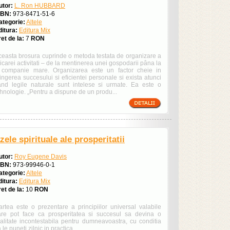
utor:
L. Ron HUBBARD
SBN:
973-8471-51-6
ategorie:
Altele
ditura:
Editura Mix
et de la:
7
RON
ceasta brosura cuprinde o metoda testata de organizare a
icarei activitati – de la mentinerea unei gospodarii pâna la
 companie mare. Organizarea este un factor cheie in
ingerea succesului si eficientei personale si exista atunci
and legile naturale sunt intelese si urmate. Ea este o
hnologie. „Pentru a dispune de un produ...
zele spirituale ale prosperitatii
utor:
Roy Eugene Davis
SBN:
973-99946-0-1
ategorie:
Altele
ditura:
Editura Mix
et de la:
10
RON
artea este o prezentare a principiilor universal valabile
are pot face ca prosperitatea si succesul sa devina o
ealitate incontestabila pentru dumneavoastra, cu conditia
 le puneti zilnic in practica.