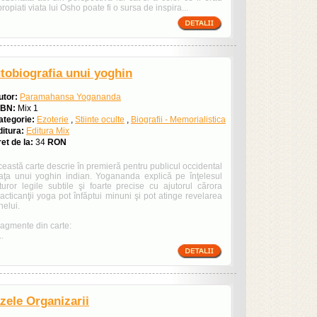
ropiati viata lui Osho poate fi o sursa de inspira...
tobiografia unui yoghin
utor:
Paramahansa Yogananda
SBN:
Mix 1
ategorie:
Ezoterie
,
Stiinte oculte
,
Biografii - Memorialistica
ditura:
Editura Mix
et de la:
34
RON
eastă carte descrie în premieră pentru publicul occidental
iaţa unui yoghin indian. Yogananda explică pe înţelesul
uturor legile subtile şi foarte precise cu ajutorul cărora
acticanţii yoga pot înfăptui minuni şi pot atinge revelarea
nelui.
ragmente din carte:
..
zele Organizarii