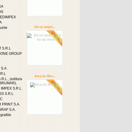
RA
OS
 EDIMPEX
A
De ce serpii...
urile
 S.R.L
IONE GROUP
 S.A.
.R.L
Arca lui Bre...
R.L., (editura
a BRUMAR),
IMPEX S.R.L.
S S.R.L
IC
 PRINT S.A.
RAF S.A.
grafiile