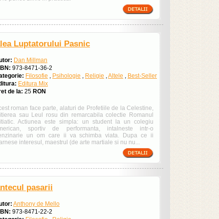
lea Luptatorului Pasnic
utor:
Dan Millman
SBN:
973-8471-36-2
ategorie:
Filosofie
,
Psihologie
,
Religie
,
Altele
,
Best-Seller
ditura:
Editura Mix
et de la:
25
RON
est roman face parte, alaturi de Profetiile de la Celestine,
nitierea sau Leul rosu din remarcabila colectie Romanul
nitiatic. Actiunea este simpla: un student la un colegiu
merican, sportiv de performanta, intalneste intr-o
enzinarie un om care ii va schimba viata. Dupa ce ii
arnese interesul, maestrul (de arte martiale si nu nu...
ntecul pasarii
utor:
Anthony de Mello
SBN:
973-8471-22-2