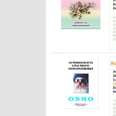
C
E
Pr
I
l
i
d
i
re
sp
Au
A
I
C
M
E
Pr
"
v
sp
s
Pr