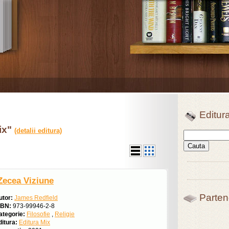
Editur
Mix"
(detalii editura)
Zecea Viziune
Parten
utor:
James Redfield
SBN:
973-99946-2-8
ategorie:
Filosofie
,
Religie
ditura:
Editura Mix