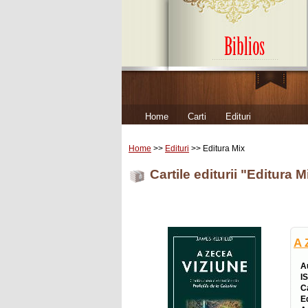
Home
Carti
Edituri
Home
>>
Edituri
>> Editura Mix
Cartile editurii "Editura 
A 
A
I
C
E