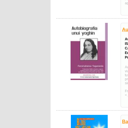
ap
Au
A
I
C
E
Pr
Ac
v
t
pr
si
F
<.
Ba