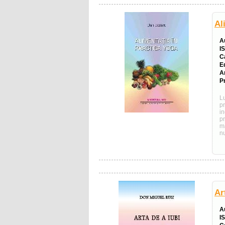
Al
A
I
C
E
A
Pr
L
p
i
p
m
n
Ar
A
I