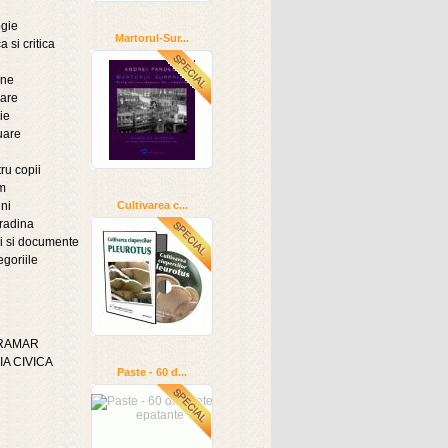
ogie
Martorul-Sur...
a si critica
ine
oare
ie
uare
ru copii
sm
ni
Cultivarea c...
radina
i si documente
egoriile
GRAMAR
A CIVICA
Paste - 60 d...