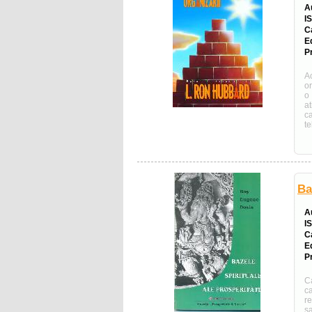
A
I
C
E
Pr
A
or
o
at
c
te
Ba
A
I
C
E
Pr
C
c
r
sa