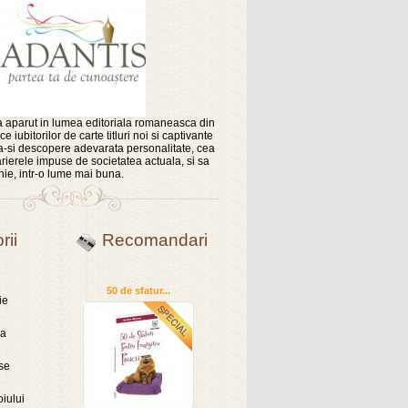
 aparut in lumea editoriala romaneasca din
e iubitorilor de carte titluri noi si captivante
sa-si descopere adevarata personalitate, cea
rierele impuse de societatea actuala, si sa
nie, intr-o lume mai buna.
rii
Recomandari
50 de sfatur...
ie
ra
se
oiului