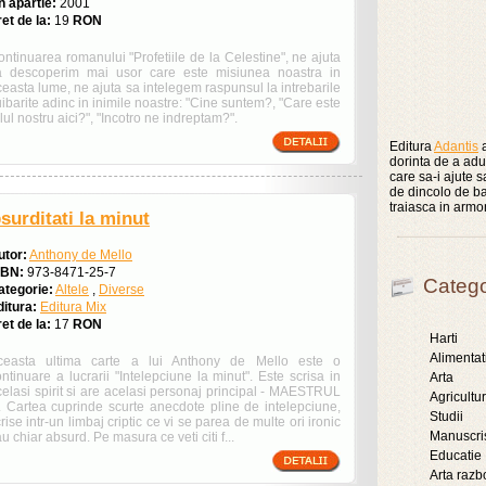
n apartie:
2001
et de la:
19
RON
ntinuarea romanului "Profetiile de la Celestine", ne ajuta
a descoperim mai usor care este misiunea noastra in
easta lume, ne ajuta sa intelegem raspunsul la intrebarile
ibarite adinc in inimile noastre: "Cine suntem?, "Care este
lul nostru aici?", "Incotro ne indreptam?".
Editura
Adantis
a
dorinta de a aduc
care sa-i ajute 
de dincolo de ba
traiasca in armo
surditati la minut
utor:
Anthony de Mello
SBN:
973-8471-25-7
Catego
ategorie:
Altele
,
Diverse
ditura:
Editura Mix
et de la:
17
RON
Harti
Alimentat
ceasta ultima carte a lui Anthony de Mello este o
ntinuare a lucrarii "Intelepciune la minut". Este scrisa in
Arta
celasi spirit si are acelasi personaj principal - MAESTRUL
Agricultu
 . Cartea cuprinde scurte anecdote pline de intelepciune,
Studii
rise intr-un limbaj criptic ce vi se parea de multe ori ironic
Manuscri
u chiar absurd. Pe masura ce veti citi f...
Educatie
Arta razb