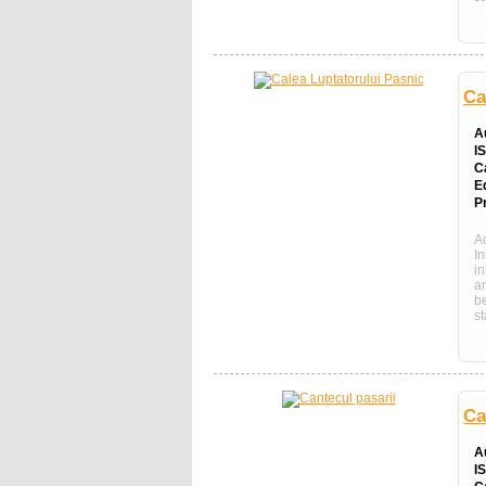
Ca
A
I
C
E
Pr
Ac
I
i
a
b
st
Ca
A
I