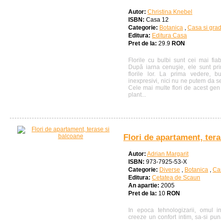
Autor:
Christina Knebel
ISBN:
Casa 12
Categorie:
Botanica
,
Casa si gra
Editura:
Editura Casa
Pret de la:
29.9
RON
Florile cu bulbi sunt cei mai fiabi
După iarna cenuşie, ele sunt pr
florile lor. La prima vedere, b
inexpresivi, nici nu ne putem da s
Cele mai multe flori de acest gen
plant...
Flori de apartament, ter
Autor:
Adrian Margarit
ISBN:
973-7925-53-X
Categorie:
Diverse
,
Botanica
,
Ca
Editura:
Cetatea de Scaun
An apartie:
2005
Pret de la:
10
RON
In epoca tehnologizarii, omul i
creeze un confort intim, sa-si pun