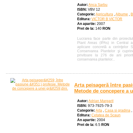
Autor:
Anca Sarbu
ISBN:
VBV 12
Categorie:
Agricultura
,
Albume
,
B
Editura:
VICTOR B VICTOR
An apartie:
2007
Pret de la:
140
RON
Lucrarea face parte din proiectul
Plant Areas (IPAs) in Central 
aplicare concretă a cerinţelor S
Conservarea Plantelor şi cuprind
privitoare la 276 de arii priori
conservarea plantelor...
Arta peisageră între pasi
Metode de concepere a un
Autor:
Adrian Margarit
ISBN:
973-7925-79-3
Categorie:
Arta
,
Casa si gradina
,
Editura:
Cetatea de Scaun
An apartie:
2004
Pret de la:
6.5
RON