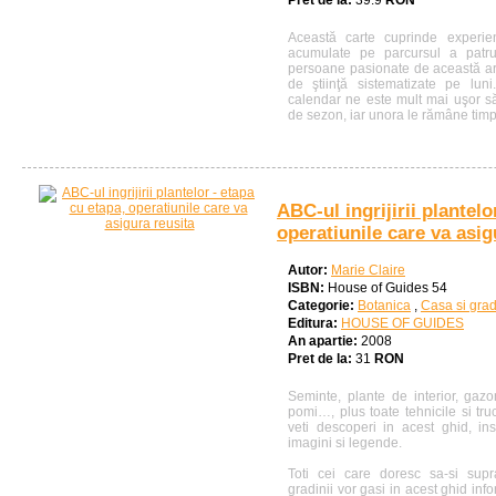
Pret de la:
39.9
RON
Această carte cuprinde experien
acumulate pe parcursul a patru
persoane pasionate de această art
de ştiinţă sistematizate pe lun
calendar ne este mult mai uşor să
de sezon, iar unora le rămâne timp 
ABC-ul ingrijirii plantelo
operatiunile care va asig
Autor:
Marie Claire
ISBN:
House of Guides 54
Categorie:
Botanica
,
Casa si gra
Editura:
HOUSE OF GUIDES
An apartie:
2008
Pret de la:
31
RON
Seminte, plante de interior, gazon
pomi…, plus toate tehnicile si truc
veti descoperi in acest ghid, inso
imagini si legende.
Toti cei care doresc sa-si sup
gradinii vor gasi in acest ghid inf