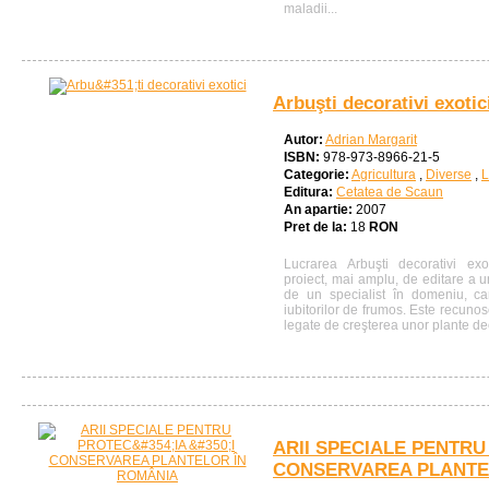
maladii...
Arbuşti decorativi exotic
Autor:
Adrian Margarit
ISBN:
978-973-8966-21-5
Categorie:
Agricultura
,
Diverse
,
L
Editura:
Cetatea de Scaun
An apartie:
2007
Pret de la:
18
RON
Lucrarea Arbuşti decorativi exo
proiect, mai amplu, de editare a un
de un specialist în domeniu, ca
iubitorilor de frumos. Este recunos
legate de creşterea unor plante dec
ARII SPECIALE PENTRU
CONSERVAREA PLANTE