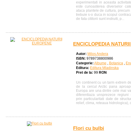
experimentati in aceasta activitat
este cunoasterea diverselor cat
ataca plantele de cultura, precum 
trebuie s-o duca in scopul contracara
de fata cititorii sunt instruiti, p...
ENCICLOPEDIA NATURI
Autor:
Milos Andera
ISBN:
9789738800986
Categorie:
Albume
,
Botanica
,
Enc
Editura:
Editura Mladinska
Pret de la:
99
RON
Un continent cu un tarm extrem de 
de la cercul Arctic pana aproap
Europa are una dintre cele mai var
diferentiaza unsprezece regiuni 
prin particularitati date de struc
relief, clima, reteaua hidrologica), c
Flori cu bulbi