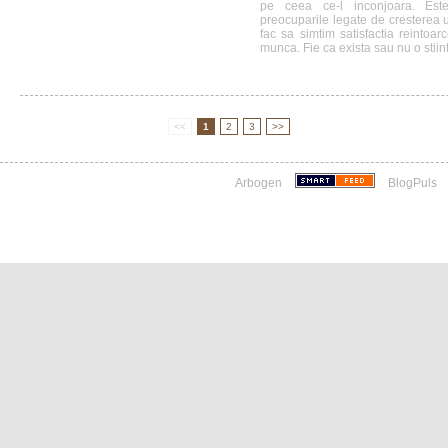
pe ceea ce-l inconjoara. Est
preocuparile legate de cresterea 
fac sa simtim satisfactia reintoar
munca. Fie ca exista sau nu o stiint
<<
1
2
3
>>
Arbogen
BlogPuls