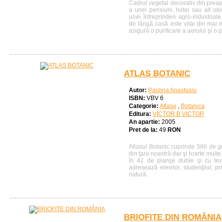
Cadrul vegetal decorativ din prea
a unei pensiuni, hotel sau alt obie
unei întreprinderi agro-industrial
de lângă casă este vital din mai 
asigură o purificare a aerului şi o pr
ATLAS BOTANIC
Autor:
Paulina Anastasiu
ISBN:
VBV 6
Categorie:
Atlase
,
Botanica
Editura:
VICTOR B VICTOR
An apartie:
2005
Pret de la:
49
RON
Atlasul Botanic cuprinde 586 de gr
din ţara noastră dar şi foarte multe 
în 42 de planşe duble şi cu text
adresează elevilor, studenţilor, pro
natură.
BRIOFITE DIN ROMÂNIA