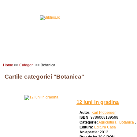
Home
Carti
Edituri
Home
>>
Categorii
>> Botanica
Cartile categoriei "Botanica"
12 luni in gradina
Autor:
Karl Ploberger
ISBN:
9786068189598
Categorie:
Agricultura
,
Botanica
,
Editura:
Editura Casa
An apartie:
2012