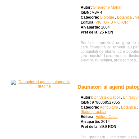
Autor:
Gheorghe Mohan
ISBN:
VBV 4
Categorie:
Biologie
,
Botanica
,
Ma
Editura:
VICTOR B VICTOR
An apartie:
2004
Pret de la:
25
RON
Briofitele reprezintă un grup de pl
care împreună cu lichenii iau par
comunităţi de plante, care populea
ţara noastră. Lucrarea este ilustr
elevilor, studenţilor, profesorilor ş...
Daunatori si agenti pato
Autori:
Dr. Vetek Gabor
,
Dr. Nagy
ISBN:
9786068527055
Categorie:
Agricultura
,
Botanica
,
Sfaturi practice
Editura:
Editura Casa
An apartie:
2014
Pret de la:
39.9
RON
Toti gradinarii - indiferent dac