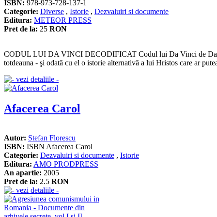
ISBN:
978-973-728-137-1
Categorie:
Diverse
,
Istorie
,
Dezvaluiri si documente
Editura:
METEOR PRESS
Pret de la:
25
RON
CODUL LUI DA VINCI DECODIFICAT Codul lui Da Vinci de Dan Brown e
totdeauna - şi odată cu el o istorie alternativă a lui Hristos care ar pute
Afacerea Carol
Autor:
Stefan Florescu
ISBN:
ISBN Afacerea Carol
Categorie:
Dezvaluiri si documente
,
Istorie
Editura:
AMO PRODPRESS
An apartie:
2005
Pret de la:
2.5
RON