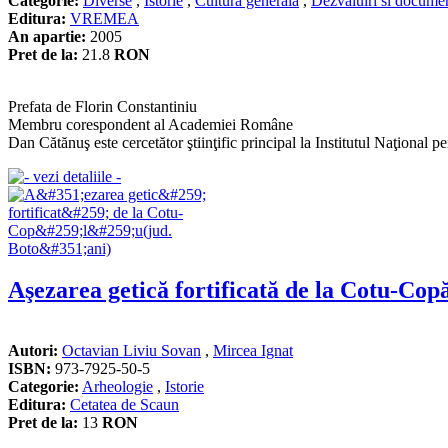
Categorie:
Diverse
,
Istorie
,
Cultura generala
,
Dezvaluiri si docume
Editura:
VREMEA
An apartie:
2005
Pret de la:
21.8
RON
Prefata de Florin Constantiniu
Membru corespondent al Academiei Române
Dan Cătănuş este cercetător ştiinţific principal la Institutul Naţional 
Aşezarea getică fortificată de la Cotu-Cop
Autori:
Octavian Liviu Sovan
,
Mircea Ignat
ISBN:
973-7925-50-5
Categorie:
Arheologie
,
Istorie
Editura:
Cetatea de Scaun
Pret de la:
13
RON