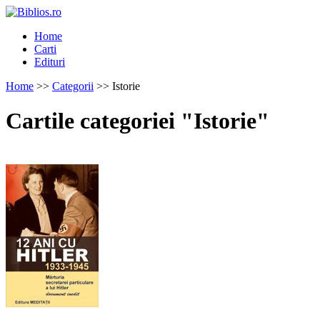
Home
Carti
Edituri
Home
>>
Categorii
>> Istorie
Cartile categoriei "Istorie"