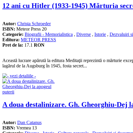
12 ani cu Hitler (1933-1945) Mărturia secre
Autor:
Christa Schroeder
ISBN:
Meteor Press 20
Categorie:
Biografii - Memorialistica
,
Diverse
,
Istorie
,
Dezvaluiri 
Editura:
METEOR PRESS
Pret de la:
17.1
RON
Această lucrare apărută la editura Meditaţii reprezintă o mărturie excep
lagărul de la Augsburg în 1945, fosta secret...
A doua destalinizare. Gh. Gheorghiu-Dej l
Autor:
Dan Catanus
ISBN:
Vremea 13