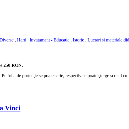
Diverse
,
Harti
,
Invatamant - Educatie
,
Istorie
,
Lucrari si materiale di
de
250 RON
.
. Pe folia de protecţie se poate scrie, respectiv se poate şterge scrisul cu 
a Vinci