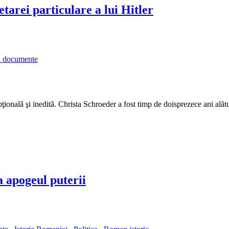
tarei particulare a lui Hitler
si documente
ţională şi inedită. Christa Schroeder a fost timp de doisprezece ani alătu
a apogeul puterii