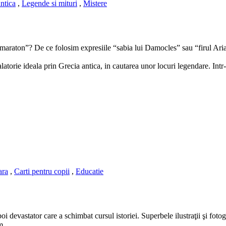
antica
,
Legende si mituri
,
Mistere
araton”? De ce folosim expresiile “sabia lui Damocles” sau “firul Ari
torie ideala prin Grecia antica, in cautarea unor locuri legendare. Intr-o
ara
,
Carti pentru copii
,
Educatie
devastator care a schimbat cursul istoriei. Superbele ilustraţii şi fotogr
...