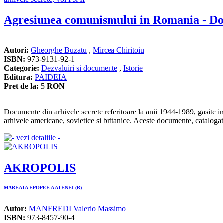
Agresiunea comunismului in Romania - Docu
Autori:
Gheorghe Buzatu
,
Mircea Chiritoiu
ISBN:
973-9131-92-1
Categorie:
Dezvaluiri si documente
,
Istorie
Editura:
PAIDEIA
Pret de la:
5
RON
Documente din arhivele secrete referitoare la anii 1944-1989, gasite i
arhivele americane, sovietice si britanice. Aceste documente, catalogate
AKROPOLIS
MAREATA EPOPEE A ATENEI (R)
Autor:
MANFREDI Valerio Massimo
ISBN:
973-8457-90-4