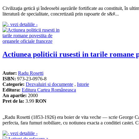
Civilizaţia getică şi îndeosebi aşezările fortificate au constituit, în ul
literatură de specialitate, concretizată prin rapoarte de s&#...
Actiunea politicii rusesti in tarile romane 
Autor:
Radu Rosetti
ISBN:
973-23-0976-8
Categorie:
Dezvaluiri si documente
,
Istorie
Editura:
Editura Cartea Româneasca
An apartie:
2000
Pret de la:
3.99
RON
„Radu Rosetti (1853-1926) era boier de vita veche — scrie George Caline
perfecta, fara fumuri nobiliare, cu notiunea exacta a conditiei castei. C