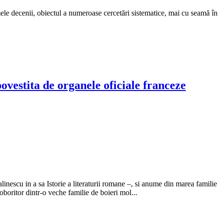
timele decenii, obiectul a numeroase cercetări sistematice, mai cu seamă în
povestita de organele oficiale franceze
scu in a sa Istorie a literaturii romane –, si anume din marea familie a 
oboritor dintr-o veche familie de boieri mol...