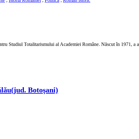
nte
,
Istoria Romaniei
,
Politica
,
Roman istoric
pentru Studiul Totalitarismului al Academiei Române. Născut în 1971, a ab
ălău(jud. Botoşani)