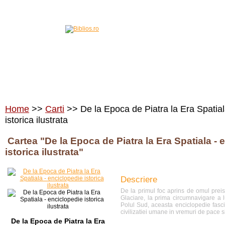
Home
Carti
Edituri
Home
>>
Carti
>> De la Epoca de Piatra la Era Spatial
istorica ilustrata
Cartea "De la Epoca de Piatra la Era Spatiala - 
istorica ilustrata"
Descriere
De la primul foc aprins de omul preist
Glaciare, la prima circumnavigare a l
Polul Sud, aceasta enciclopedie fasci
civilizatiei umane in vremuri de pace s
De la Epoca de Piatra la Era