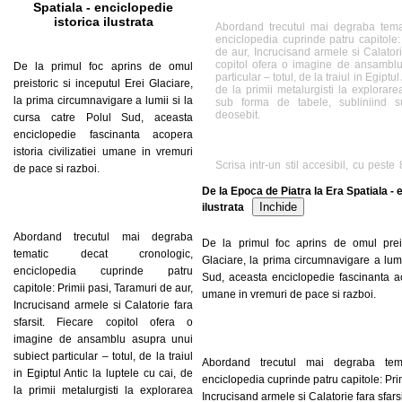
Spatiala - enciclopedie
istorica ilustrata
Abordand trecutul mai degraba temat
enciclopedia cuprinde patru capitole:
de aur, Incrucisand armele si Calatorie
copitol ofera o imagine de ansamblu
De la primul foc aprins de omul
particular – totul, de la traiul in Egiptul
preistoric si inceputul Erei Glaciare,
de la primii metalurgisti la explorarea 
la prima circumnavigare a lumii si la
sub forma de tabele, subliniind s
deosebit.
cursa catre Polul Sud, aceasta
enciclopedie fascinanta acopera
istoria civilizatiei umane in vremuri
Scrisa intr-un stil accesibil, cu peste 8
de pace si razboi.
schite si fotografii color, De la E
Spatiala
De la Epoca de Piatra la Era Spatiala - 
Inchide
ilustrata
Abordand trecutul mai degraba
De la primul foc aprins de omul preis
tematic decat cronologic,
Glaciare, la prima circumnavigare a lumi
enciclopedia cuprinde patru
Sud, aceasta enciclopedie fascinanta aco
capitole: Primii pasi, Taramuri de aur,
umane in vremuri de pace si razboi.
Incrucisand armele si Calatorie fara
sfarsit. Fiecare copitol ofera o
imagine de ansamblu asupra unui
subiect particular – totul, de la traiul
Abordand trecutul mai degraba tema
in Egiptul Antic la luptele cu cai, de
enciclopedia cuprinde patru capitole: Prim
la primii metalurgisti la explorarea
Incrucisand armele si Calatorie fara sfarsi