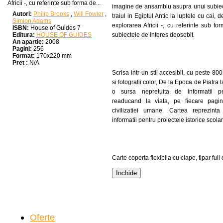
Africii -, cu referinte sub forma de...
imagine de ansamblu asupra unui subiect 
Autori:
Philip Brooks
,
Will Fowler
,
traiul in Egiptul Antic la luptele cu cai, d
Simion Adams
explorarea Africii -, cu referinte sub fo
ISBN:
House of Guides 7
subiectele de interes deosebit.
Editura:
HOUSE OF GUIDES
An apartie:
2008
Pagini:
256
Format:
170x220 mm
Pret :
N/A
Scrisa intr-un stil accesibil, cu peste 800 d
si fotografii color, De la Epoca de Piatra 
o sursa nepretuita de informatii pe
readucand la viata, pe fiecare pagina
civilizatiei umane. Cartea reprezin
informatii pentru proiectele istorice scolar
Carte coperta flexibila cu clape, tipar full
Inchide
Oferte