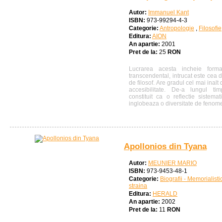
Autor:
Immanuel Kant
ISBN:
973-99294-4-3
Categorie:
Antropologie
,
Filosofie
Editura:
AION
An apartie:
2001
Pret de la:
25
RON
Lucrarea acesta incheie formal
transcendental, intrucat este cea 
de filosof. Are gradul cel mai inalt 
accesibilitate. De-a lungul tim
constituit ca o reflectie sistem
inglobeaza o diversitate de fenomen
Apollonios din Tyana
Autor:
MEUNIER MARIO
ISBN:
973-9453-48-1
Categorie:
Biografii - Memorialisti
straina
Editura:
HERALD
An apartie:
2002
Pret de la:
11
RON