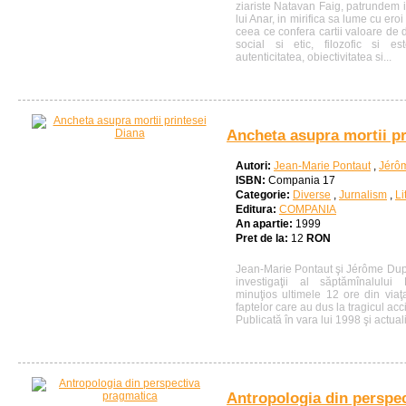
ziariste Natavan Faig, patrundem i
lui Anar, in mirifica sa lume cu eroi 
ceea ce confera cartii valoare de do
social si etic, filozofic si es
autenticitatea, obiectivitatea si...
Ancheta asupra mortii pr
Autori:
Jean-Marie Pontaut
,
Jérô
ISBN:
Compania 17
Categorie:
Diverse
,
Jurnalism
,
Li
Editura:
COMPANIA
An apartie:
1999
Pret de la:
12
RON
Jean-Marie Pontaut şi Jérôme Dupuis
investigaţii al săptămînalului 
minuţios ultimele 12 ore din viaţa
faptelor care au dus la tragicul acc
Publicată în vara lui 1998 şi actuali
Antropologia din perspe