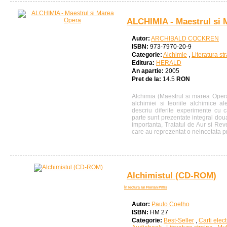
ALCHIMIA - Maestrul si 
Autor:
ARCHIBALD COCKREN
ISBN:
973-7970-20-9
Categorie:
Alchimie
,
Literatura st
Editura:
HERALD
An apartie:
2005
Pret de la:
14.5
RON
Alchimia (Maestrul si marea Opera)
alchimiei si teoriile alchimice ale
descriu diferite experimente cu ca
parte sunt prezentate integral dou
importanta, Tratatul de Aur si Reve
care au reprezentat o neincetata pr.
Alchimistul (CD-ROM)
În lectura lui Florian Pittis
Autor:
Paulo Coelho
ISBN:
HM 27
Categorie:
Best-Seller
,
Carti elec