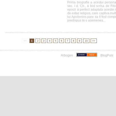
Prima biografie a acestui personaj
sec. I d. Ch., a fost scrisa de Filos
epocii si perfect adaptata acestei n
de extaz religios, care captiva mult
lui Apollonios pare sa fi fost com
predispus la o asemenea...
<<
1
2
3
4
5
6
7
8
9
10
>>
Arbogen
BlogPuls