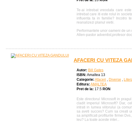
Pret de la:
28
RON
Te-ai intrebat vreodata care este 
intrebat care iti este rolul in socie
influenta ta in familie? Incotro te
reanalizezi planul vietii.
Performantele unor oameni de un re
Allen-pastor adventist,profesor doct
AFACERI CU VITEZA G
Autor:
Bill Gates
ISBN:
Amaltea 13
Categorie:
Afaceri
,
Diverse
,
Liter
Editura:
AMALTEA
Pret de la:
17.5
RON
Este directorul Microsoft in pragu
cladit imperiul Microsoft? Dar, 
intrati in lumea viitorului (a comuni
sa aveti succes? Cum sa creati un
sa amplificati profiturile firmei Dvs.,
leu? La toate aceste inter...