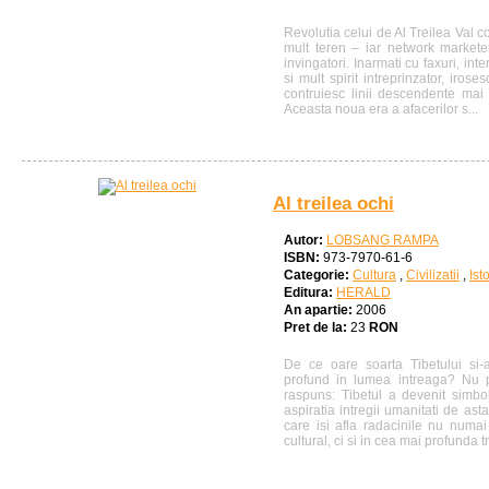
Revolutia celui de Al Treilea Val c
mult teren – iar network markete
invingatori. Inarmati cu faxuri, inter
si mult spirit intreprinzator, iros
contruiesc linii descendente mai
Aceasta noua era a afacerilor s...
Al treilea ochi
Autor:
LOBSANG RAMPA
ISBN:
973-7970-61-6
Categorie:
Cultura
,
Civilizatii
,
Ist
Editura:
HERALD
An apartie:
2006
Pret de la:
23
RON
De ce oare soarta Tibetului si-
profund in lumea intreaga? Nu p
raspuns: Tibetul a devenit simbo
aspiratia intregii umanitati de astaz
care isi afla radacinile nu numai 
cultural, ci si in cea mai profunda t