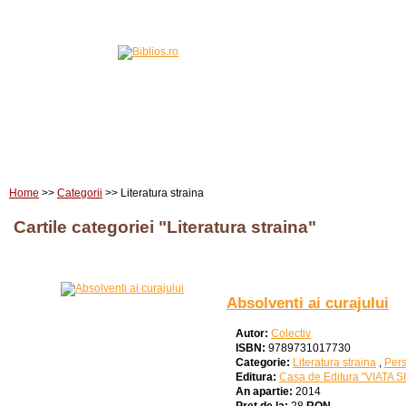
Home
Carti
Edituri
Home
>>
Categorii
>> Literatura straina
Cartile categoriei "Literatura straina"
Absolventi ai curajului
Autor:
Colectiv
ISBN:
9789731017730
Categorie:
Literatura straina
,
Pers
Editura:
Casa de Editura "VIATA 
An apartie:
2014