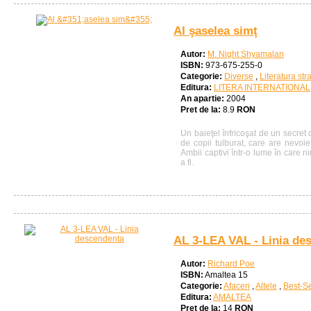
Al şaselea simţ
Autor:
M. Night Shyamalan
ISBN:
973-675-255-0
Categorie:
Diverse
,
Literatura str
Editura:
LITERA INTERNATIONAL
An apartie:
2004
Pret de la:
8.9
RON
Un baieţel înfricoşat de un secret 
de copii tulburat, care are nevoi
Ambii captivi într-o lume în care 
a fi.
AL 3-LEA VAL - Linia de
Autor:
Richard Poe
ISBN:
Amaltea 15
Categorie:
Afaceri
,
Altele
,
Best-Se
Editura:
AMALTEA
Pret de la:
14
RON