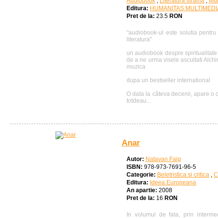
Audiobook
,
Literatura straina
,
Mul
Editura:
HUMANITAS MULTIMEDI
Pret de la:
23.5
RON
"audiobook-ul este solutia pentru 
literatura"
un audiobook despre spiritualitate
de a ne urma visele ascultati Alchi
muzica
dupa un bestseller international
O data la câteva decenii, apare o 
totdeau...
Anar
Autor:
Natavan Faig
ISBN:
978-973-7691-96-5
Categorie:
Beletristica si critica
,
C
Editura:
Ideea Europeana
An apartie:
2008
Pret de la:
16
RON
In volumul de fata, prin interme