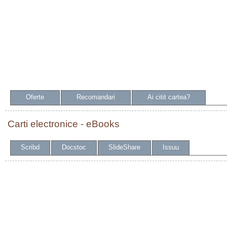
Oferte
Recomandari
Ai citit cartea?
Carti electronice - eBooks
Scribd
Docstoc
SlideShare
Issuu