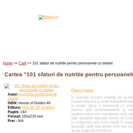
Home
Carti
Edituri
Home
>>
Carti
>> 101 sfaturi de nutritie pentru persoanele cu diabet
Cartea "101 sfaturi de nutritie pentru persoanel
Descriere
Autor:
Asociatia Americana de
În această lucrare, experţii de la A
Diabet
Diabet răspund la toate întrebările leg
ISBN:
House of Guides 46
le poate ridica o persoană cu diab
Editura:
HOUSE OF GUIDES
privesc atât medicamentele şi diet
Pagini:
144
gastronomice sau importanţa unei vieţ
Format:
165x235 mm
atât: situaţiile speciale (masa de Crăc
Pret :
N/A
la restaurant etc) sunt tratate în eg
această carte una dintre cele mai co
de pe piaţa din România.