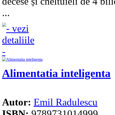
decese și cheltuieli de 4 bil
...
Alimentatia inteligenta
Autor:
Emil Radulescu
ISBN:
9789731014999