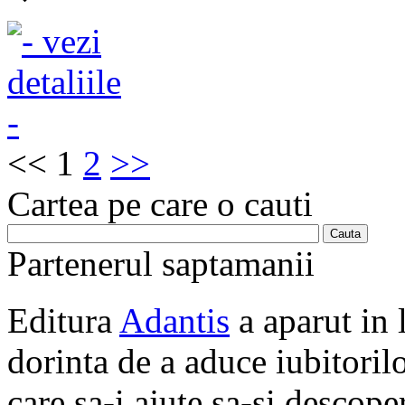
<<
1
2
>>
Cartea pe care o cauti
Partenerul saptamanii
Editura
Adantis
a aparut in 
dorinta de a aduce iubitorilo
care sa-i ajute sa-si descope