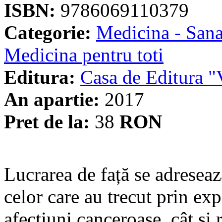
ISBN:
9786069110379
Categorie:
Medicina - Sana
Medicina pentru toti
Editura:
Casa de Editura
An apartie:
2017
Pret de la:
38
RON
Lucrarea de față se adresează
celor care au trecut prin ex
afecțiuni canceroase, cât și 