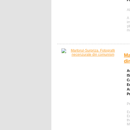
Pr
Al
A
im
ş
ma
Ma
di
A
I
C
E
A
Pr
P
E
E
t
M