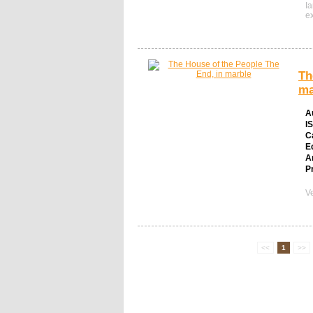
I
ex
Th
ma
A
I
C
E
A
Pr
V
<<
1
>>