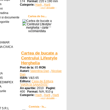
174
Format:
220 x 190 mm
sm
Categorie:
Harti
,
Harti
- vezi detaliile -
ni
radina
Cartea de bu...
i si documente
egoriile
GRAMAR
A CIVICA
Cartea de bucate a
Centrului Lifestyle
Herghelia
Pret de la:
85
RON
Autori:
Valentina Dan
,
Nicolae
RA
Dan
OS
ISBN:
V&S 65
Editura:
Casa de Editura
 EDIMPEX
"VIATA SI SANATATE"
A
An aparitie:
2010
Pagini:
urile
400
Format:
N/A; 910 g
Categorie:
Harti
,
Harti
,
Harti
- vezi detaliile -
Comisia - Is...
 S.R.L