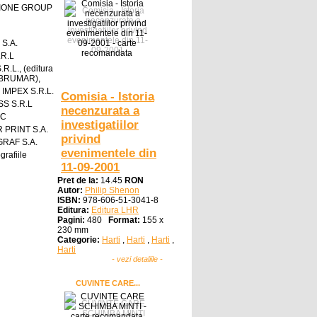
IONE GROUP
 S.A.
.R.L
R.L., (editura
a BRUMAR),
IMPEX S.R.L.
Comisia - Istoria
S S.R.L
necenzurata a
IC
investigatiilor
 PRINT S.A.
privind
RAF S.A.
evenimentele din
grafiile
11-09-2001
Pret de la:
14.45
RON
Autor:
Philip Shenon
ISBN:
978-606-51-3041-8
Editura:
Editura LHR
Pagini:
480
Format:
155 x
230 mm
Categorie:
Harti
,
Harti
,
Harti
,
Harti
- vezi detaliile -
CUVINTE CARE...