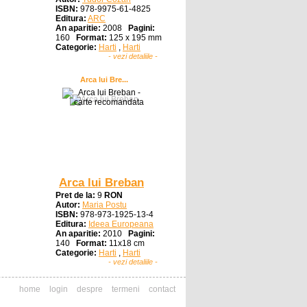
ISBN:
978-9975-61-4825
Editura:
ARC
An aparitie:
2008
Pagini:
160
Format:
125 x 195 mm
Categorie:
Harti
,
Harti
- vezi detaliile -
Arca lui Bre...
Arca lui Breban
Pret de la:
9
RON
Autor:
Maria Postu
ISBN:
978-973-1925-13-4
Editura:
Ideea Europeana
An aparitie:
2010
Pagini:
140
Format:
11x18 cm
Categorie:
Harti
,
Harti
- vezi detaliile -
home
login
despre
termeni
contact