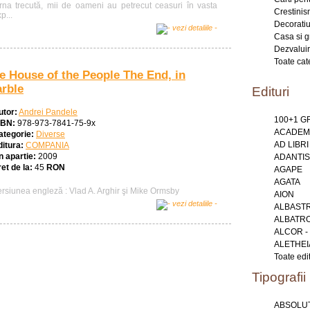
arna trecută, mii de oameni au petrecut ceasuri în vasta
Crestini
p...
Decoratiu
Casa si g
Dezvaluir
Toate cat
e House of the People The End, in
rble
Edituri
utor:
Andrei Pandele
100+1 
SBN:
978-973-7841-75-9x
ACADEMI
ategorie:
Diverse
AD LIBRI
ditura:
COMPANIA
n apartie:
2009
ADANTIS
et de la:
45
RON
AGAPE
AGATA
ersiunea engleză : Vlad A. Arghir şi Mike Ormsby
AION
ALBAST
ALBATR
ALCOR -
ALETHEI
Toate edit
Tipografii
ABSOLUT