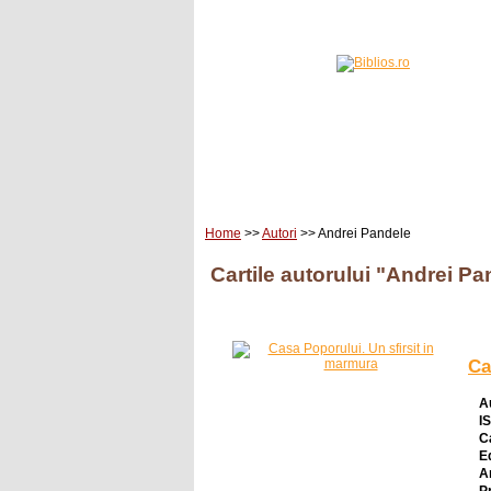
Home
Carti
Edituri
Home
>>
Autori
>> Andrei Pandele
Cartile autorului "Andrei Pa
Ca
A
I
C
E
A