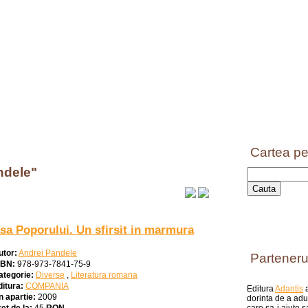
Cartea pe
ndele"
sa Poporului. Un sfirsit in marmura
utor:
Andrei Pandele
Parteneru
SBN:
978-973-7841-75-9
ategorie:
Diverse
,
Literatura romana
ditura:
COMPANIA
Editura
Adantis
a
n apartie:
2009
dorinta de a aduc