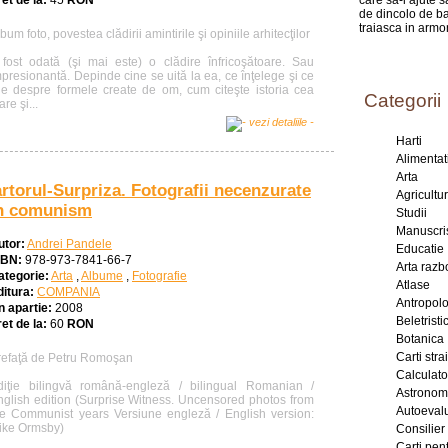
et de la:
45
RON
care sa-i ajute 
de dincolo de ba
traiasca in armo
bum foto, povestea clădirii amintirile şi opiniile arhitecţilor
 fost odată (şi mai este) o clădire înfricoşătoare. Sau
presionantă. Depinde cine se uită la ea, ce înţelege şi ce
tie despre formele create de om, cum citeşte istoria cea
Categorii
re şi...
Harti
Alimentat
Arta
rtorul-Surpriza. Fotografii necenzurate
Agricultu
n comunism
Studii
Manuscri
utor:
Andrei Pandele
Educatie
SBN:
978-973-7841-66-7
Arta razb
ategorie:
Arta
,
Albume
,
Fotografie
Atlase
ditura:
COMPANIA
Antropol
n apartie:
2008
Beletristic
et de la:
60
RON
Botanica
Carti stra
refaţă de Petru Romoşan
Calculat
diţie bilingvă română-engleză / bilingual Romanian /
Astronom
nglish edition (Surprise Witness. Uncensored photos from
Autoeval
he Communist years Versiune engleză / English version:
ike Ormsby)
Consilier
Carti pent