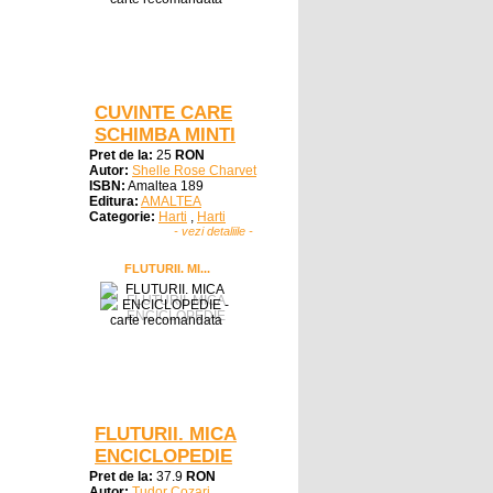
CUVINTE CARE
SCHIMBA MINTI
Pret de la:
25
RON
Autor:
Shelle Rose Charvet
ISBN:
Amaltea 189
Editura:
AMALTEA
Categorie:
Harti
,
Harti
- vezi detaliile -
FLUTURII. MI...
FLUTURII. MICA
ENCICLOPEDIE
Pret de la:
37.9
RON
Autor:
Tudor Cozari