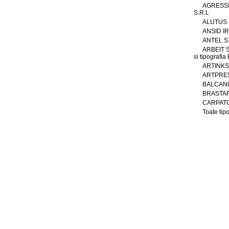
AGRESS
S.R.L
ALUTUS
ANSID IR
ANTEL S
ARBEIT S.
si tipografi
ARTINKS 
ARTPRES
BALCAN
BRASTAR
CARPATG
Toate tipo