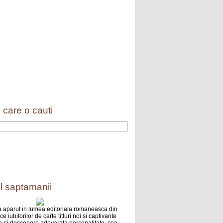
 care o cauti
l saptamanii
 aparut in lumea editoriala romaneasca din
e iubitorilor de carte titluri noi si captivante