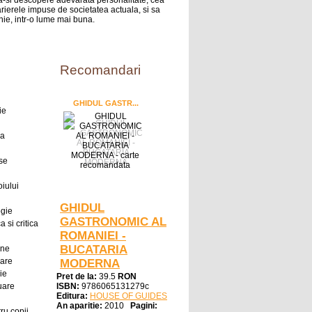
sa-si descopere adevarata personalitate, cea
rierele impuse de societatea actuala, si sa
nie, intr-o lume mai buna.
Recomandari
GHIDUL GASTR...
ie
ra
se
oiului
GHIDUL
ogie
GASTRONOMIC AL
a si critica
ROMANIEI -
BUCATARIA
ine
oare
MODERNA
ie
Pret de la:
39.5
RON
uare
ISBN:
9786065131279c
Editura:
HOUSE OF GUIDES
An aparitie:
2010
Pagini:
ru copii