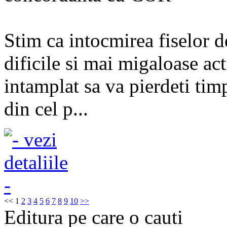
Stim ca intocmirea fiselor d
dificile si mai migaloase ac
intamplat sa va pierdeti tim
din cel p...
<<
1
2
3
4
5
6
7
8
9
10
>>
Editura pe care o cauti