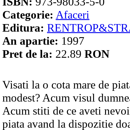
ISBN:
973-98033-5-0
Categorie:
Afaceri
Editura:
RENTROP&STR
An apartie:
1997
Pret de la:
22.89
RON
Visati la o cota mare de pia
modest? Acum visul dumneav
Acum stiti de ce aveti nevoi
piata avand la dispozitie d