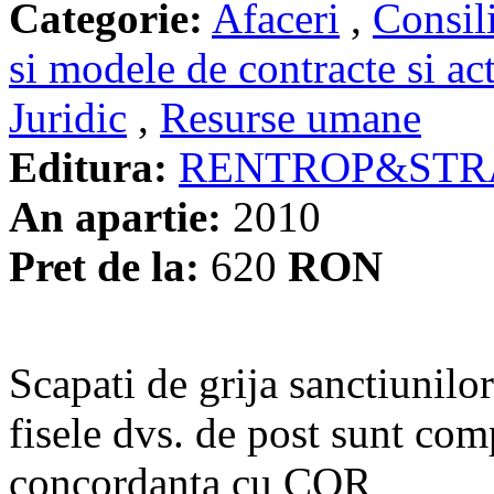
Categorie:
Afaceri
,
Consil
si modele de contracte si ac
Juridic
,
Resurse umane
Editura:
RENTROP&STR
An apartie:
2010
Pret de la:
620
RON
Scapati de grija sanctiunilo
fisele dvs. de post sunt comp
concordanta cu COR