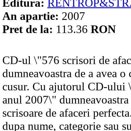
Editura:
RENTROP&STR
An apartie:
2007
Pret de la:
113.36
RON
CD-ul \"576 scrisori de afac
dumneavoastra de a avea o c
cusur. Cu ajutorul CD-ului \
anul 2007\" dumneavoastra a
scrisoare de afaceri perfecta.
dupa nume, categorie sau sub