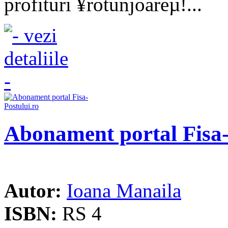
profituri ¥rotunjoareµ!...
Abonament portal Fisa-
Autor:
Ioana Manaila
ISBN:
RS 4