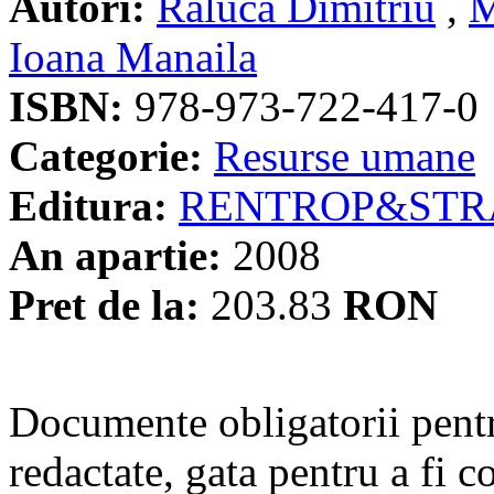
Autori:
Raluca Dimitriu
,
M
Ioana Manaila
ISBN:
978-973-722-417-0
Categorie:
Resurse umane
Editura:
RENTROP&STR
An apartie:
2008
Pret de la:
203.83
RON
Documente obligatorii pentr
redactate, gata pentru a fi c