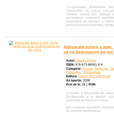
Complexitatea problemelor soci
interventiilor de natura educati
“Actiune sociala prin strategii 
prezentarea aspectelor teoretic
pragmatice de derulare a interve
precum educatia parentala, reinteg
Adevarata putere a apei:
sa ne descoperim pe noi 
Autor:
Masaru Emoto
ISBN:
978-973-88591-0-4
Categorie:
Diverse
,
Medicina - S
Psihologie
,
Spiritualitate
Editura:
Editura ADEVAR DIVIN
An apartie:
2008
Pret de la:
26.1
RON
Cuvintele şi fotografiile din acea
tămăduitoare şi ne deschid ochi
posibilităţi de împlinire în viaţă.
Intr-o manieră splendidă, cristalel
vă prezintă manifestarea...