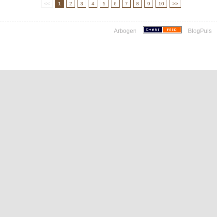
<<
1
2
3
4
5
6
7
8
9
10
>>
Arbogen
BlogPuls