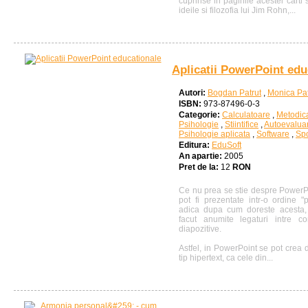
cuprinse in paginile acestei carti
ideile si filozofia lui Jim Rohn,...
Aplicatii PowerPoint edu
Autori:
Bogdan Patrut
,
Monica Pat
ISBN:
973-87496-0-3
Categorie:
Calculatoare
,
Metodic
Psihologie
,
Stiintifice
,
Autoevalua
Psihologie aplicata
,
Software
,
Spo
Editura:
EduSoft
An apartie:
2005
Pret de la:
12
RON
Ce nu prea se stie despre PowerPo
pot fi prezentate intr-o ordine "p
adica dupa cum doreste acesta, 
facut anumite legaturi intre co
diapozitive.
Astfel, in PowerPoint se pot crea
tip hipertext, ca cele din...