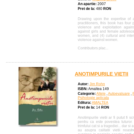
An apartie:
2007
Pret de la:
480
RON
Drawing upon the expertise of 
practitioners, this book has four 
violence and exploitation again
against girls and female adolesce
women, and (4) cultural and inte
violence against women.
Contributors plac...
ANOTIMPURILE VIETII
Autor:
Jim Rohn
ISBN:
Amaltea 149
Categorie:
Altele
,
Autoevaluare
,
Psihologie aplicata
Editura:
AMALTEA
Pret de la:
14
RON
Anotimpurile vietii ar fi putut fi sc
pentru ca este povestea tuturor
trimfului cat si a tragediei... dar si
au asupra calitatii vietii noast