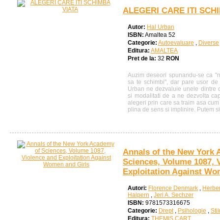
ALEGERI CARE ITI SCH
Autor:
Hal Urban
ISBN:
Amaltea 52
Categorie:
Autoevaluare
,
Diverse
Editura:
AMALTEA
Pret de la:
32
RON
Auzim deseori spunandu-se ca "nu
sa te schimbi", dar pare usor de 
Urban ne dezvaluie unele dintre ce
si modalitati de a ne dezvolta ca
alegeri prin care sa traim asa cum
plina de sens si implinire. Putem si 
Annals of the New York 
Sciences, Volume 1087, 
Exploitation Against Wo
Autori:
Florence Denmark
,
Herber
Halpern
,
Jeri A. Sechzer
ISBN:
9781573316675
Categorie:
Drept
,
Psihologie
,
Stii
Editura:
THEMIS CART