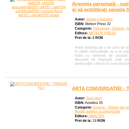
Armonia personală - cum
şi să echilibraţi nevoile 
Autor:
James Chalmers
ISBN:
Meteor Press 32
Categorie:
Psihologie
,
Diverse
,
M
Editura:
METEOR PRESS
Pret de la:
8
RON
Avem tendinţa de a ne izola de lu
în clădiri neînsufleţite, de a ne e
hrăni cu alimente de proastă c
deosebit de originală este rezu
amănunţite a felului în care toţi ace
ARTA CONVERSATIEI - 
Autor:
Sam Horn
ISBN:
Amaltea 35
Categorie:
Diverse
,
Ghiduri de co
Relatii publice si comunicare
Editura:
AMALTEA
Pret de la:
19
RON