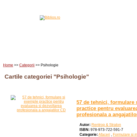
Home
Carti
Edituri
Home
>>
Categorii
>> Psihologie
Cartile categoriei "Psihologie"
57 de tehnici, formulare
practice pentru evaluare
profesionala a angajatil
Autor:
Rentrop & Straton
ISBN:
978-973-722-591-7
Categorie:
Afaceri
,
Formulare si m