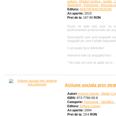
actiuni
,
Ghiduri juridice
,
Juridic
,
L
Marketing
,
Psihologie
,
Resurse 
Editura:
RENTROP&STRATON
An apartie:
2010
Pret de la:
167.86
RON
Acum va este mai usor sa eva
performantele profesionale ale anga
Descoperiti care sunt Angajatii car
Angajatii pe care ii platiti degeaba!
Cum puteti face diferenta?
Adevarul este ca angajatul bun:
* Nu este cel care se agita cel m...
Actiune sociala prin stra
Autori:
Antonio Sandu
,
Stefan Co
ISBN:
973-7766-00-8
Categorie:
Psihologie
,
Stiintifice
,
Editura:
Editura Lumen
An apartie:
2004
Pret de la:
19.6
RON