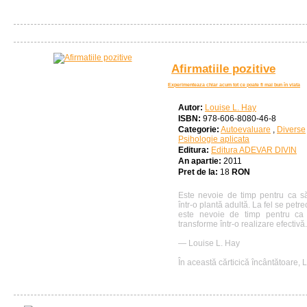
Afirmatiile pozitive
Experimenteaza chiar acum tot ce poate fi mai bun în viata
Autor:
Louise L. Hay
ISBN:
978-606-8080-46-8
Categorie:
Autoevaluare
,
Diverse
Psihologie aplicata
Editura:
Editura ADEVAR DIVIN
An apartie:
2011
Pret de la:
18
RON
Este nevoie de timp pentru ca s
într-o plantă adultă. La fel se petrec
este nevoie de timp pentru ca 
transforme într-o realizare efectiv
— Louise L. Hay
În această cărticică încântătoare, L