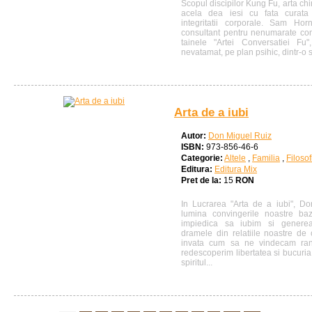
Scopul discipilor Kung Fu, arta chi
acela dea iesi cu fata curata 
integritatii corporale. Sam Horn
consultant pentru nenumarate comp
tainele "Artei Conversatiei Fu
nevatamat, pe plan psihic, dintr-o s
Arta de a iubi
Autor:
Don Miguel Ruiz
ISBN:
973-856-46-6
Categorie:
Altele
,
Familia
,
Filosof
Editura:
Editura Mix
Pret de la:
15
RON
In Lucrarea "Arta de a iubi", D
lumina convingerile noastre b
impiedica sa iubim si genereaz
dramele din relatiile noastre de
invata cum sa ne vindecam ran
redescoperim libertatea si bucuria
spiritul...