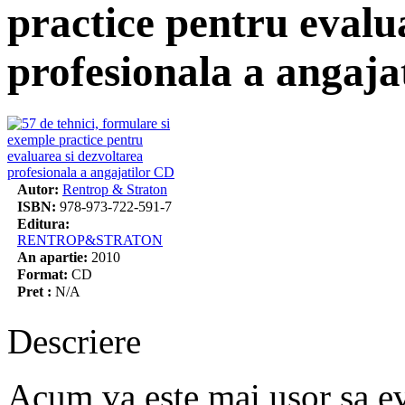
practice pentru evalu
profesionala a angaja
Autor:
Rentrop & Straton
ISBN:
978-973-722-591-7
Editura:
RENTROP&STRATON
An apartie:
2010
Format:
CD
Pret :
N/A
Descriere
Acum va este mai usor sa eva