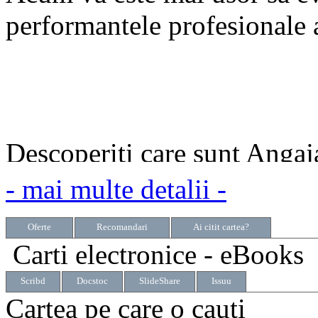
performantele profesionale a
Descoperiti care sunt Angaja
Angajatii pe care ii platiti 
- mai multe detalii -
Oferte
Recomandari
Ai citit cartea?
Carti electronice - eBooks
Scribd
Docstoc
SlideShare
Issuu
Cartea pe care o cauti
Cum puteti face diferenta?