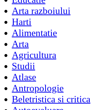
fata.
Arta razboiului
Harti
* Nu este cel cu gura mai m
Alimentatie
fapt nimic).
Arta
Agricultura
* Nu este cel pe care il prin
Studii
Atlase
Antropologie
Beletristica si critica
Angajatul bun este, in realita