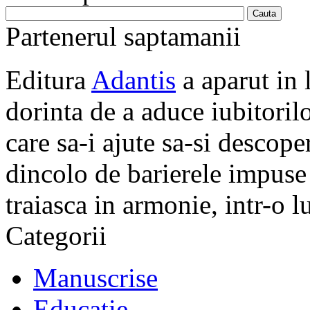
Partenerul saptamanii
Editura
Adantis
a aparut in 
dorinta de a aduce iubitorilo
Adevarul este ca angajatul 
care sa-i ajute sa-si descope
dincolo de barierele impuse 
traiasca in armonie, intr-o 
Categorii
* Nu este cel care se agita c
Manuscrise
* Nu este cel care are intot
Educatie