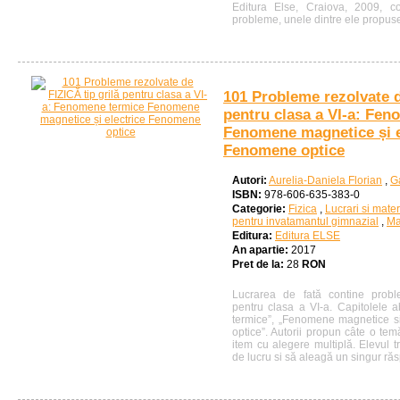
Editura Else, Craiova, 2009, c
probleme, unele dintre ele propuse 
101 Probleme rezolvate d
pentru clasa a VI-a: Fe
Fenomene magnetice și e
Fenomene optice
Autori:
Aurelia-Daniela Florian
,
Ga
ISBN:
978-606-635-383-0
Categorie:
Fizica
,
Lucrari si mater
pentru invatamantul gimnazial
,
Ma
Editura:
Editura ELSE
An apartie:
2017
Pret de la:
28
RON
Lucrarea de fată contine probl
pentru clasa a VI-a. Capitolele
termice”, „Fenomene magnetice si
optice”. Autorii propun câte o tem
item cu alegere multiplă. Elevul t
de lucru si să aleagă un singur ră