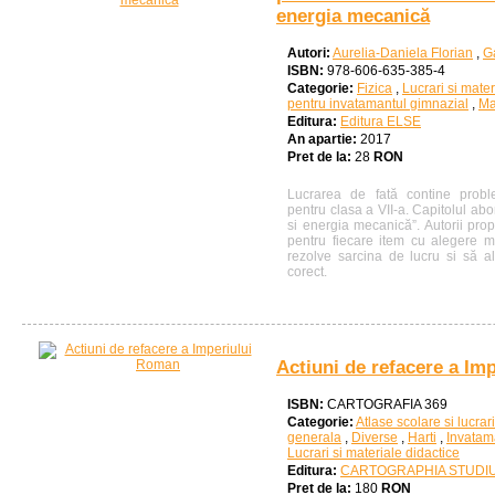
energia mecanică
Autori:
Aurelia-Daniela Florian
,
Ga
ISBN:
978-606-635-385-4
Categorie:
Fizica
,
Lucrari si mater
pentru invatamantul gimnazial
,
Ma
Editura:
Editura ELSE
An apartie:
2017
Pret de la:
28
RON
Lucrarea de fată contine probl
pentru clasa a VII-a. Capitolul ab
si energia mecanică”. Autorii pr
pentru fiecare item cu alegere mu
rezolve sarcina de lucru si să 
corect.
Actiuni de refacere a Im
ISBN:
CARTOGRAFIA 369
Categorie:
Atlase scolare si lucrar
generala
,
Diverse
,
Harti
,
Invatam
Lucrari si materiale didactice
Editura:
CARTOGRAPHIA STUDI
Pret de la:
180
RON