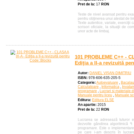
Pret de la:
17
RON
Teste de nivel avansat pentru ex
pentru obţinerea unui atestat de li
Texte autentice, variate, exerciţi
scrisori oficiale, la situaţii de c
unor acte de limbaj.
101 PROBLEME C++ - CL
Ediţia a II-a revizuită p
Autor:
DANIEL VIŞAN-DIMITRIU
ISBN:
978-606-635-205-5
Categorie:
Autoevaluare
,
Bacalau
Calculatoare
,
Informatica
,
Invatam
programare
,
Lucrari si materiale d
Manuale pentru liceu
,
Manuale sc
Editura:
Editura ELSE
An apartie:
2015
Pret de la:
22
RON
Lucrarea se adreseazã tuturor el
dezvolte gândirea algoritmicã ºi 
programare. Este o implementare
pe care i-am descris în lucrare