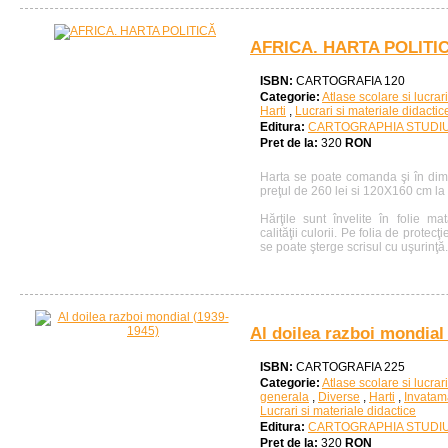
AFRICA. HARTA POLITI
ISBN:
CARTOGRAFIA 120
Categorie:
Atlase scolare si lucrar
Harti
,
Lucrari si materiale didactic
Editura:
CARTOGRAPHIA STUDI
Pret de la:
320
RON
Harta se poate comanda şi în dim
preţul de 260 lei si 120X160 cm la 
Hărţile sunt învelite în folie m
calităţii culorii. Pe folia de protecţ
se poate şterge scrisul cu uşurinţă.
Al doilea razboi mondial
ISBN:
CARTOGRAFIA 225
Categorie:
Atlase scolare si lucrar
generala
,
Diverse
,
Harti
,
Invatam
Lucrari si materiale didactice
Editura:
CARTOGRAPHIA STUDI
Pret de la:
320
RON