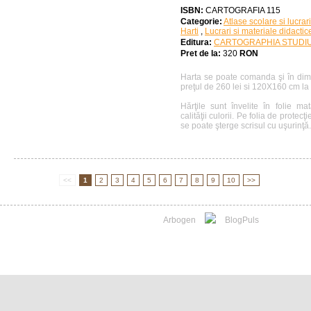
ISBN:
CARTOGRAFIA 115
Categorie:
Atlase scolare si lucrar
Harti
,
Lucrari si materiale didactic
Editura:
CARTOGRAPHIA STUDI
Pret de la:
320
RON
Harta se poate comanda şi în dim
preţul de 260 lei si 120X160 cm la 
Hărţile sunt învelite în folie m
calităţii culorii. Pe folia de protecţ
se poate şterge scrisul cu uşurinţă..
<<
1
2
3
4
5
6
7
8
9
10
>>
Arbogen
BlogPuls