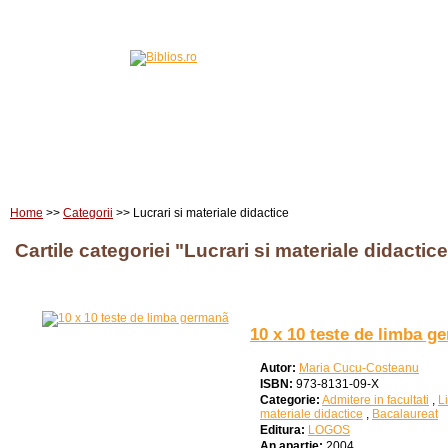
Home
Carti
Edituri
Home
>>
Categorii
>> Lucrari si materiale didactice
Cartile categoriei "Lucrari si materiale didactic
10 x 10 teste de limba g
Autor:
Maria Cucu-Costeanu
ISBN:
973-8131-09-X
Categorie:
Admitere in facultati
,
L
materiale didactice
,
Bacalaureat
Editura:
LOGOS
An apartie:
2004