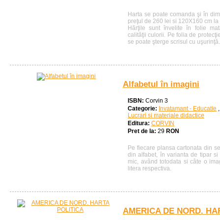
Harta se poate comanda şi în dim
preţul de 260 lei si 120X160 cm la 
Hărţile sunt învelite în folie m
calităţii culorii. Pe folia de protecţ
se poate şterge scrisul cu uşurinţă.
Alfabetul în imagini
ISBN:
Corvin 3
Categorie:
Invatamant - Educatie
Lucrari si materiale didactice
Editura:
CORVIN
Pret de la:
29
RON
Pe fiecare plansa cartonata din set
din alfabet, în varianta de tipar 
mic, având totodata si câte o ima
litera respectiva.
AMERICA DE NORD. HA