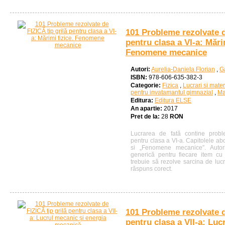
101 Probleme rezolvate d
pentru clasa a VI-a: Mări
Fenomene mecanice
Autori:
Aurelia-Daniela Florian
,
Ga
ISBN:
978-606-635-382-3
Categorie:
Fizica
,
Lucrari si mater
pentru invatamantul gimnazial
,
Ma
Editura:
Editura ELSE
An apartie:
2017
Pret de la:
28
RON
Lucrarea de fată contine probl
pentru clasa a VI-a. Capitolele abo
si „Fenomene mecanice”. Auto
generică pentru fiecare item cu 
trebuie să rezolve sarcina de luc
răspuns corect.
101 Probleme rezolvate d
pentru clasa a VII-a: Luc