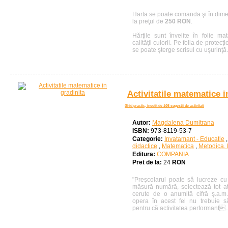
Harta se poate comanda şi în di
la preţul de
250 RON
.
Hărţile sunt învelite în folie m
calităţii culorii. Pe folia de protecţ
se poate şterge scrisul cu uşurinţă. 
Activitatile matematice i
Ghid practic, insotit de 105 sugestii de activitati
Autor:
Magdalena Dumitrana
ISBN:
973-8119-53-7
Categorie:
Invatamant - Educatie
didactice
,
Matematica
,
Metodica. 
Editura:
COMPANIA
Pret de la:
24
RON
"Preşcolarul poate să lucreze cu
măsură numără, selectează tot at
cerute de o anumită cifră ş.a.m
opera în acest fel nu trebuie să
pentru că activitatea performant..