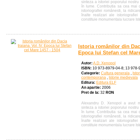
sinteza a istoriei poporului nostr
în lume. Contributia sa cea mai
istoriografiei românesti, la ridica
înalte realizari ale istoriografi
constituie monumentala lucrare Ist
Istoria românilor din Daci
Epoca lui Stefan cel Mar
Autor:
A.D. Xenopol
ISBN:
10 973-8979-04-8; 13 978-
Categorie:
Cultura generala
,
Isto
contemporana
,
Istorie medievala
Editura:
Editura ELF
An apartie:
2006
Pret de la:
32
RON
Alexandru D. Xenopol a avut me
sinteza a istoriei poporului nostr
în lume. Contributia sa cea mai
istoriografiei românesti, la ridica
înalte realizari ale istoriografi
constituie monumentala lucrare Ist