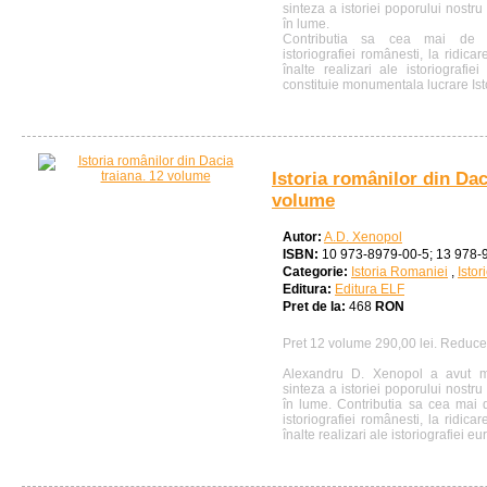
sinteza a istoriei poporului nostr
în lume.
Contributia sa cea mai de 
istoriografiei românesti, la ridica
înalte realizari ale istoriografi
constituie monumentala lucrare Isto
Istoria românilor din Dac
volume
Autor:
A.D. Xenopol
ISBN:
10 973-8979-00-5; 13 978-
Categorie:
Istoria Romaniei
,
Istor
Editura:
Editura ELF
Pret de la:
468
RON
Pret 12 volume 290,00 lei. Reduc
Alexandru D. Xenopol a avut me
sinteza a istoriei poporului nostr
în lume. Contributia sa cea mai
istoriografiei românesti, la ridica
înalte realizari ale istoriografiei eu