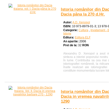
Istoria românilor din Daci
Dacia pâna la 270 d.Hr.
Autor:
A.D. Xenopol
ISBN:
10 973-8979-01-3; 13 978-
Categorie:
Cultura
,
Invatamant - 
Istorie
Editura:
Editura ELF
An apartie:
2006
Pret de la:
32
RON
Alexandru D. Xenopol a avut me
sinteza a istoriei poporului nostr
în lume. Contributia sa cea mai
istoriografiei românesti, la ridica
înalte realizari ale istoriografi
constituie monumentala lucrare Ist
Istoria românilor din Daci
Dacia in vremea navaliril
1290