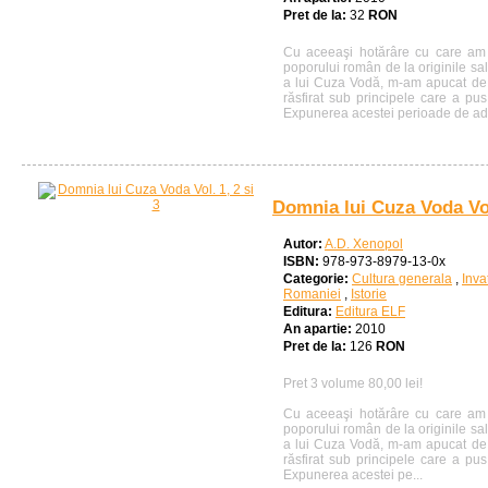
Pret de la:
32
RON
Cu aceeaşi hotărâre cu care am î
poporului român de la originile sa
a lui Cuza Vodă, m-am apucat de s
răsfirat sub principele care a pus
Expunerea acestei perioade de adâ
Domnia lui Cuza Voda Vol.
Autor:
A.D. Xenopol
ISBN:
978-973-8979-13-0x
Categorie:
Cultura generala
,
Inva
Romaniei
,
Istorie
Editura:
Editura ELF
An apartie:
2010
Pret de la:
126
RON
Pret 3 volume 80,00 lei!
Cu aceeaşi hotărâre cu care am î
poporului român de la originile sa
a lui Cuza Vodă, m-am apucat de s
răsfirat sub principele care a pus
Expunerea acestei pe...