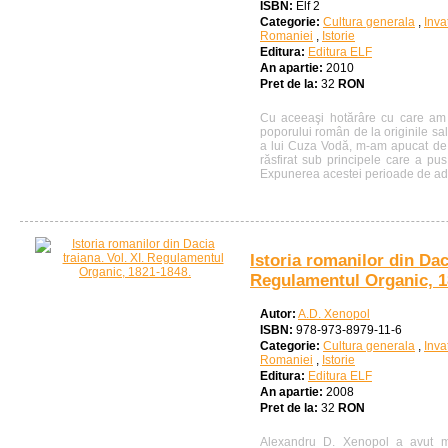
ISBN:
Elf 2
Categorie:
Cultura generala
,
Inva
Romaniei
,
Istorie
Editura:
Editura ELF
An apartie:
2010
Pret de la:
32
RON
Cu aceeaşi hotărâre cu care am î
poporului român de la originile sa
a lui Cuza Vodă, m-am apucat de s
răsfirat sub principele care a pus
Expunerea acestei perioade de adâ
Istoria romanilor din Daci
Regulamentul Organic, 1
Autor:
A.D. Xenopol
ISBN:
978-973-8979-11-6
Categorie:
Cultura generala
,
Inva
Romaniei
,
Istorie
Editura:
Editura ELF
An apartie:
2008
Pret de la:
32
RON
Alexandru D. Xenopol a avut me