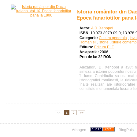
Istoria românilor din Daci
Epoca fanariotilor pana 
Autor:
A.D. Xenopol
ISBN:
10 973-8979-09-9; 13 978-
Categorie:
Cultura generala
,
Inva
Romaniei
,
Istorie
,
Istorie contem
Editura:
Editura ELF
An apartie:
2006
Pret de la:
32
RON
Alexandru D. Xenopol a avut me
sinteza a istoriei poporului nostr
în lume. Contributia sa cea mai
istoriografiei românesti, la ridica
înalte realizari ale istoriografi
constituie monumentala lucrare Ist
<<
1
2
>>
Arbogen
BlogPuls