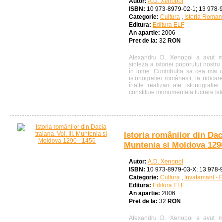
Autor:
A.D. Xenopol
ISBN:
10 973-8979-02-1; 13 978-
Categorie:
Cultura
,
Istoria Roman
Editura:
Editura ELF
An apartie:
2006
Pret de la:
32
RON
Alexandru D. Xenopol a avut me
sinteza a istoriei poporului nostr
în lume. Contributia sa cea mai
istoriografiei românesti, la ridica
înalte realizari ale istoriografi
constituie monumentala lucrare Ist
Istoria românilor din Daci
Muntenia si Moldova 129
Autor:
A.D. Xenopol
ISBN:
10 973-8979-03-X; 13 978-
Categorie:
Cultura
,
Invatamant - 
Editura:
Editura ELF
An apartie:
2006
Pret de la:
32
RON
Alexandru D. Xenopol a avut me