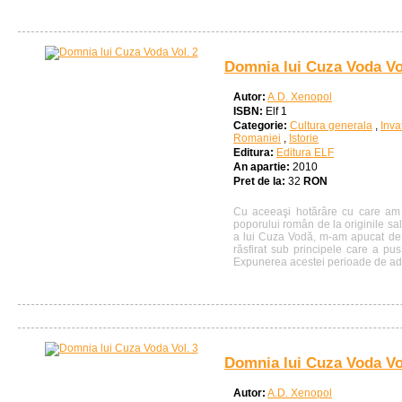
Domnia lui Cuza Voda Vo
Autor:
A.D. Xenopol
ISBN:
Elf 1
Categorie:
Cultura generala
,
Inva
Romaniei
,
Istorie
Editura:
Editura ELF
An apartie:
2010
Pret de la:
32
RON
Cu aceeaşi hotărâre cu care am î
poporului român de la originile sa
a lui Cuza Vodă, m-am apucat de s
răsfirat sub principele care a pus
Expunerea acestei perioade de adâ
Domnia lui Cuza Voda Vo
Autor:
A.D. Xenopol