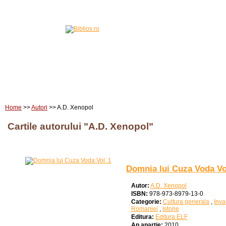
Home
Carti
Edituri
Home
>>
Autori
>> A.D. Xenopol
Cartile autorului "A.D. Xenopol"
Domnia lui Cuza Voda Vo
Autor:
A.D. Xenopol
ISBN:
978-973-8979-13-0
Categorie:
Cultura generala
,
Inva
Romaniei
,
Istorie
Editura:
Editura ELF
An apartie:
2010