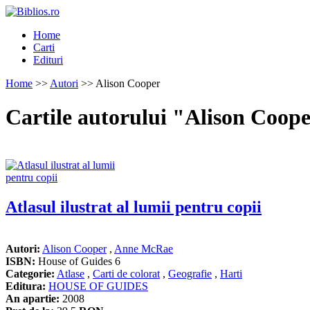
Home
Carti
Edituri
Home
>>
Autori
>> Alison Cooper
Cartile autorului "Alison Coop
Atlasul ilustrat al lumii pentru copii
Autori:
Alison Cooper
,
Anne McRae
ISBN:
House of Guides 6
Categorie:
Atlase
,
Carti de colorat
,
Geografie
,
Harti
Editura:
HOUSE OF GUIDES
An apartie:
2008