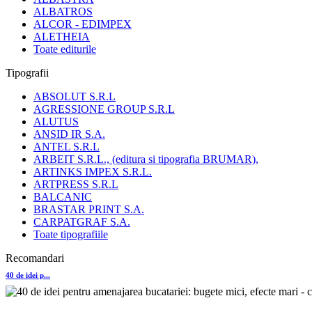
ALBATROS
ALCOR - EDIMPEX
ALETHEIA
Toate editurile
Tipografii
ABSOLUT S.R.L
AGRESSIONE GROUP S.R.L
ALUTUS
ANSID IR S.A.
ANTEL S.R.L
ARBEIT S.R.L., (editura si tipografia BRUMAR),
ARTINKS IMPEX S.R.L.
ARTPRESS S.R.L
BALCANIC
BRASTAR PRINT S.A.
CARPATGRAF S.A.
Toate tipografiile
Recomandari
40 de idei p...