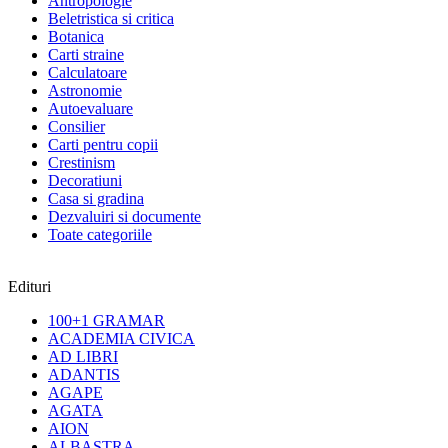
Antropologie
Beletristica si critica
Botanica
Carti straine
Calculatoare
Astronomie
Autoevaluare
Consilier
Carti pentru copii
Crestinism
Decoratiuni
Casa si gradina
Dezvaluiri si documente
Toate categoriile
Edituri
100+1 GRAMAR
ACADEMIA CIVICA
AD LIBRI
ADANTIS
AGAPE
AGATA
AION
ALBASTRA