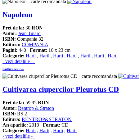
Napoleon
Pret de la:
30
RON
Autor:
Jean Tulard
ISBN:
Compania 32
Editura:
COMPANIA
Pagini:
440
Format:
16 x 23 cm
Categorie:
Harti
,
Harti
,
Harti
,
Harti
,
Harti
,
Harti
,
Harti
- vezi detaliile -
Cultivarea c...
Cultivarea ciupercilor Pleurotus CD
Pret de la:
59.95
RON
Autor:
Rentrop & Straton
ISBN:
RS 2
Editura:
RENTROP&STRATON
An aparitie:
2010
Format:
CD
Categorie:
Harti
,
Harti
,
Harti
,
Harti
- vezi detaliile -