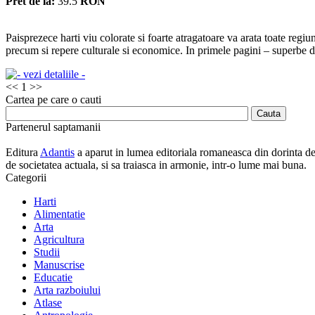
Pret de la:
39.5
RON
Paisprezece harti viu colorate si foarte atragatoare va arata toate regiuni
precum si repere culturale si economice. In primele pagini – superbe de
<<
1
>>
Cartea pe care o cauti
Partenerul saptamanii
Editura
Adantis
a aparut in lumea editoriala romaneasca din dorinta de a
de societatea actuala, si sa traiasca in armonie, intr-o lume mai buna.
Categorii
Harti
Alimentatie
Arta
Agricultura
Studii
Manuscrise
Educatie
Arta razboiului
Atlase