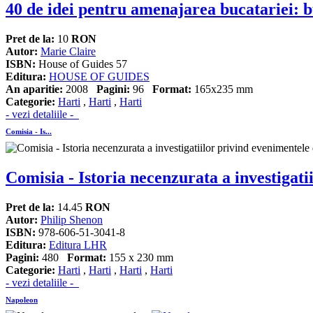
40 de idei pentru amenajarea bucatariei: b
Pret de la:
10
RON
Autor:
Marie Claire
ISBN:
House of Guides 57
Editura:
HOUSE OF GUIDES
An aparitie:
2008
Pagini:
96
Format:
165x235 mm
Categorie:
Harti
,
Harti
,
Harti
- vezi detaliile -
Comisia - Is...
Comisia - Istoria necenzurata a investigat
Pret de la:
14.45
RON
Autor:
Philip Shenon
ISBN:
978-606-51-3041-8
Editura:
Editura LHR
Pagini:
480
Format:
155 x 230 mm
Categorie:
Harti
,
Harti
,
Harti
,
Harti
- vezi detaliile -
Napoleon