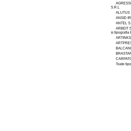
AGRESS
S.R.L
ALUTUS
ANSID IR
ANTEL S
ARBEIT S.
si tipografi
ARTINKS 
ARTPRES
BALCAN
BRASTAR
CARPATG
Toate tipo