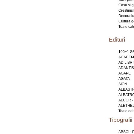
Casa si g
Crestini
Decoratiu
Cultura g
Toate cat
Edituri
100+1 
ACADEMI
AD LIBRI
ADANTIS
AGAPE
AGATA
AION
ALBAST
ALBATR
ALCOR -
ALETHEI
Toate edit
Tipografii
ABSOLUT