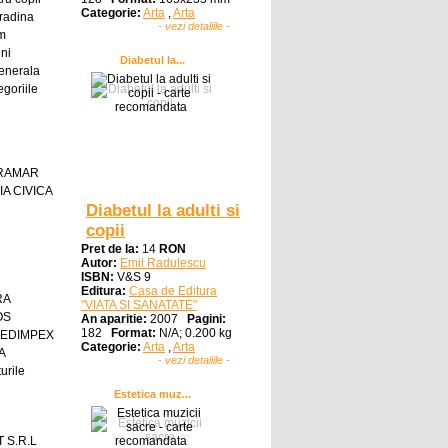
Categorie:
Arta
,
Arta
radina
- vezi detaliile -
sm
ni
Diabetul la...
enerala
egoriile
GRAMAR
A CIVICA
Diabetul la adulti si
copii
Pret de la:
14
RON
Autor:
Emil Radulescu
ISBN:
V&S 9
Editura:
Casa de Editura
RA
"VIATA SI SANATATE"
OS
An aparitie:
2007
Pagini:
182
Format:
N/A; 0.200 kg
 EDIMPEX
Categorie:
Arta
,
Arta
A
- vezi detaliile -
urile
Estetica muz...
 S.R.L