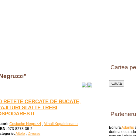
Cartea pe
 Negruzzi"
0 RETETE CERCATE DE BUCATE,
AJITURI SI ALTE TREBI
OSPODARESTI
Parteneru
utori:
Costache Negruzzi
,
Mihail Kogalniceanu
Editura
Adantis
a
SBN:
973-8278-39-2
dorinta de a aduc
ategorie:
Altele
,
Diverse