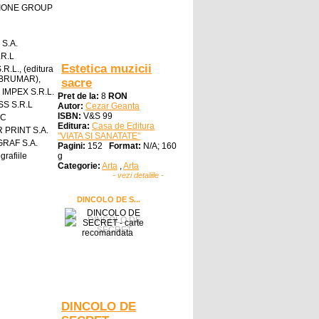
IONE GROUP
 S.A.
.R.L
Estetica muzicii
R.L., (editura
a BRUMAR),
sacre
IMPEX S.R.L.
Pret de la:
8
RON
S S.R.L
Autor:
Cezar Geanta
ISBN:
V&S 99
IC
Editura:
Casa de Editura
 PRINT S.A.
"VIATA SI SANATATE"
RAF S.A.
Pagini:
152
Format:
N/A; 160
grafiile
g
Categorie:
Arta
,
Arta
- vezi detaliile -
DINCOLO DE S...
DINCOLO DE