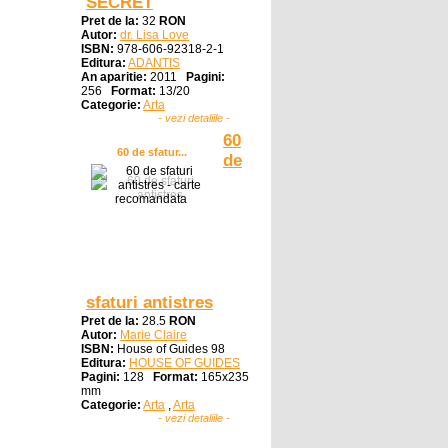
SECRET
Pret de la:
32
RON
Autor:
dr. Lisa Love
ISBN:
978-606-92318-2-1
Editura:
ADANTIS
An aparitie:
2011
Pagini:
256
Format:
13/20
Categorie:
Arta
- vezi detaliile -
60
60 de sfatur...
de
sfaturi antistres
Pret de la:
28.5
RON
Autor:
Marie Claire
ISBN:
House of Guides 98
Editura:
HOUSE OF GUIDES
Pagini:
128
Format:
165x235
mm
Categorie:
Arta
,
Arta
- vezi detaliile -