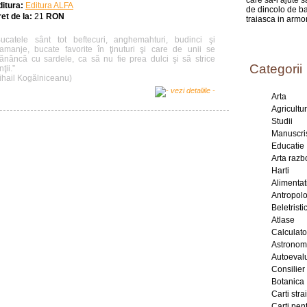
care sa-i ajute 
ditura:
Editura ALFA
de dincolo de ba
et de la:
21
RON
traiasca in armo
Bucatele sânt tot beftecuri, anghemahturi, budinci şi
lamanje, bucate favorite în ţinuturi şi care de unii se
ănâncă cu sardele, ca să nu fie prea dulci şi să strice
Categorii
nţii.”
ihail Kogălniceanu)
Arta
Agricultu
Studii
Manuscri
Educatie
Arta razb
Harti
Alimentat
Antropol
Beletristic
Atlase
Calculat
Astronom
Autoeval
Consilier
Botanica
Carti stra
Carti pent