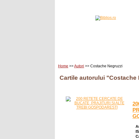
Home
Carti
Edituri
Home
>>
Autori
>> Costache Negruzzi
Cartile autorului "Costache
20
PR
G
A
I
C