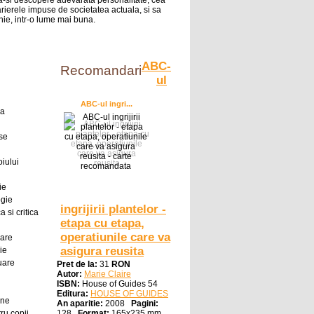
sa-si descopere adevarata personalitate, cea
rierele impuse de societatea actuala, si sa
nie, intr-o lume mai buna.
ABC-
Recomandari
ul
ABC-ul ingri...
ra
se
oiului
ie
ogie
ingrijirii plantelor -
a si critica
etapa cu etapa,
operatiunile care va
oare
asigura reusita
ie
uare
Pret de la:
31
RON
Autor:
Marie Claire
ISBN:
House of Guides 54
Editura:
HOUSE OF GUIDES
ine
An aparitie:
2008
Pagini:
ru copii
128
Format:
165x235 mm