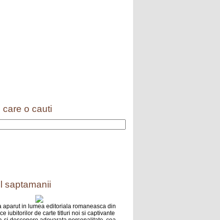
 care o cauti
l saptamanii
 aparut in lumea editoriala romaneasca din
e iubitorilor de carte titluri noi si captivante