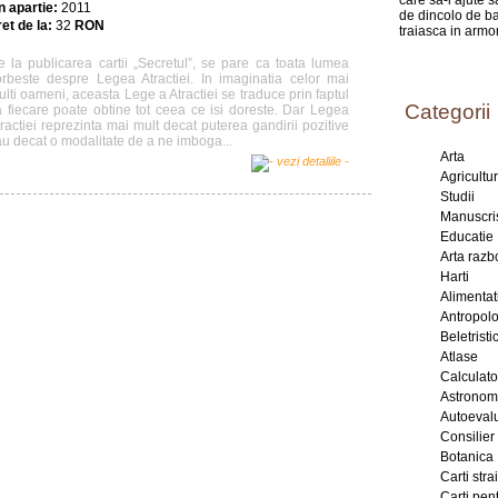
care sa-i ajute 
n apartie:
2011
de dincolo de ba
et de la:
32
RON
traiasca in armo
e la publicarea cartii „Secretul”, se pare ca toata lumea
orbeste despre Legea Atractiei. In imaginatia celor mai
lti oameni, aceasta Lege a Atractiei se traduce prin faptul
Categorii
a fiecare poate obtine tot ceea ce isi doreste. Dar Legea
ractiei reprezinta mai mult decat puterea gandirii pozitive
u decat o modalitate de a ne imboga...
Arta
Agricultu
Studii
Manuscri
Educatie
Arta razb
Harti
Alimentat
Antropol
Beletristic
Atlase
Calculat
Astronom
Autoeval
Consilier
Botanica
Carti stra
Carti pent