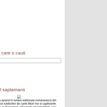
 care o cauti
l saptamanii
 aparut in lumea editoriala romaneasca din
e iubitorilor de carte titluri noi si captivante