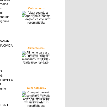
radina
sm
Viata secret...
ni
enerala
egoriile
GRAMAR
A CIVICA
Alimente car...
RA
OS
 EDIMPEX
A
Cum poti dev...
urile
 S.R.L