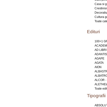
Casa si g
Crestini
Decoratiu
Cultura g
Toate cat
Edituri
100+1 
ACADEMI
AD LIBRI
ADANTIS
AGAPE
AGATA
AION
ALBAST
ALBATR
ALCOR -
ALETHEI
Toate edit
Tipografii
ABSOLUT