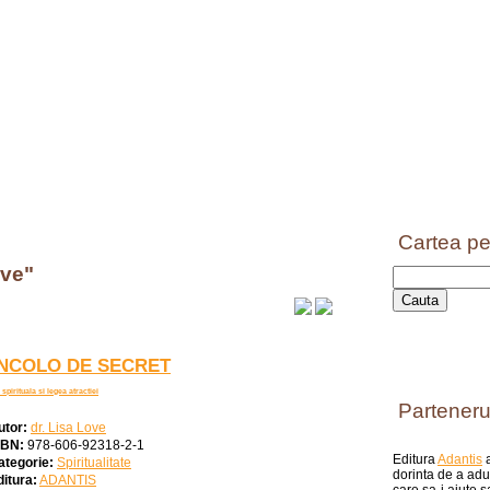
Cartea pe
ove"
NCOLO DE SECRET
spirituala si legea atractiei
Parteneru
utor:
dr. Lisa Love
SBN:
978-606-92318-2-1
Editura
Adantis
a
ategorie:
Spiritualitate
dorinta de a aduc
ditura:
ADANTIS