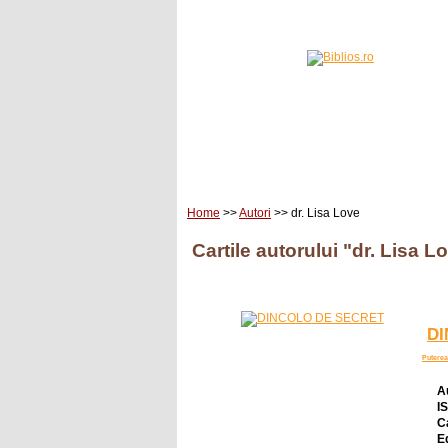
Home
Carti
Edituri
Home
>>
Autori
>> dr. Lisa Love
Cartile autorului "dr. Lisa L
DI
Puterea 
A
I
C
E