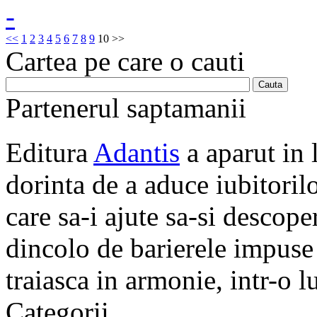
<<
1
2
3
4
5
6
7
8
9
10
>>
Cartea pe care o cauti
Partenerul saptamanii
Editura
Adantis
a aparut in 
dorinta de a aduce iubitorilo
care sa-i ajute sa-si descope
dincolo de barierele impuse 
traiasca in armonie, intr-o 
Categorii