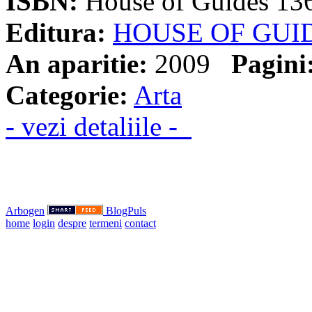
ISBN:
House of Guides 13
Editura:
HOUSE OF GUI
An aparitie:
2009
Pagini
Categorie:
Arta
- vezi detaliile -
Arbogen
BlogPuls
home
login
despre
termeni
contact