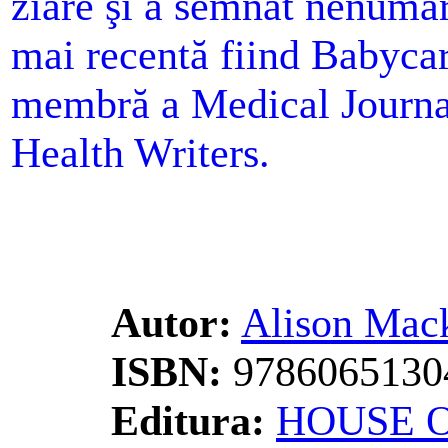
ziare şi a semnat nenumăr
mai recentă fiind Babyc
membră a Medical Journali
Health Writers.
Autor:
Alison Mac
ISBN:
9786065130
Editura:
HOUSE O