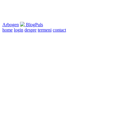
Arbogen
BlogPuls
home
login
despre
termeni
contact