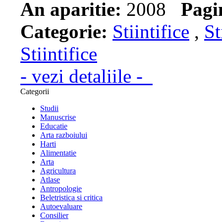
An aparitie:
2008
Pagi
Categorie:
Stiintifice
,
St
Stiintifice
- vezi detaliile -
Categorii
Studii
Manuscrise
Educatie
Arta razboiului
Harti
Alimentatie
Arta
Agricultura
Atlase
Antropologie
Beletristica si critica
Autoevaluare
Consilier