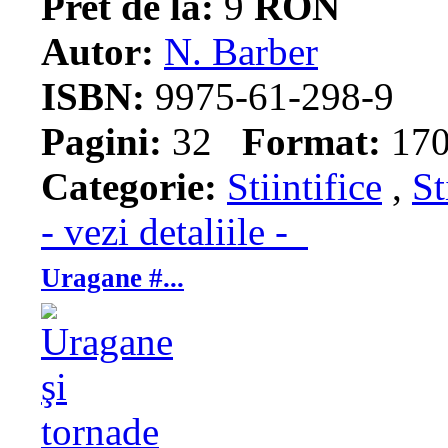
Pret de la:
9
RON
Autor:
N. Barber
ISBN:
9975-61-298-9
Pagini:
32
Format:
170
Categorie:
Stiintifice
,
St
- vezi detaliile -
Uragane #...