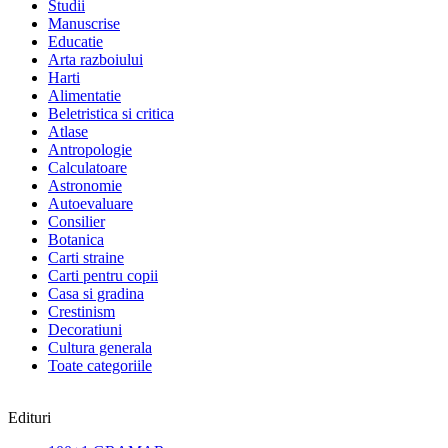
Studii
Manuscrise
Educatie
Arta razboiului
Harti
Alimentatie
Beletristica si critica
Atlase
Antropologie
Calculatoare
Astronomie
Autoevaluare
Consilier
Botanica
Carti straine
Carti pentru copii
Casa si gradina
Crestinism
Decoratiuni
Cultura generala
Toate categoriile
Edituri