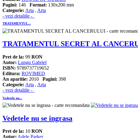
Pagini:
146
Format:
130x200 mm
Categorie:
Arta
,
Arta
- vezi detaliile -
TRATAMENTUL...
TRATAMENTUL SECRET AL CANCER
Pret de la:
99
RON
Autor:
Lungu Gabriel
ISBN:
9789737719652
Editura:
ROVIMED
An aparitie:
2010
Pagini:
398
Categorie:
Arta
,
Arta
- vezi detaliile -
Vedetele nu...
Vedetele nu se ingrasa
Pret de la:
10
RON
Autor:
Adele Parker