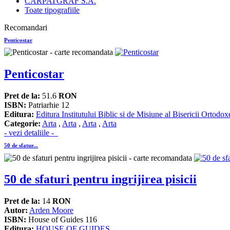
CARPATGRAF S.A.
Toate tipografiile
Recomandari
Penticostar
Penticostar
Pret de la:
51.6
RON
ISBN:
Patriarhie 12
Editura:
Editura Institutului Biblic si de Misiune al Bisericii Ortod
Categorie:
Arta
,
Arta
,
Arta
,
Arta
- vezi detaliile -
50 de sfatur...
50 de sfaturi pentru ingrijirea pisicii
Pret de la:
14
RON
Autor:
Arden Moore
ISBN:
House of Guides 116
Editura:
HOUSE OF GUIDES