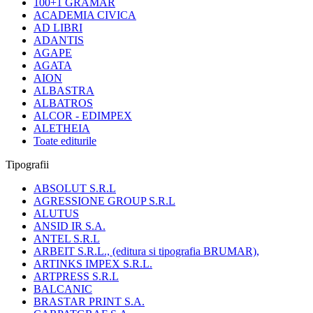
100+1 GRAMAR
ACADEMIA CIVICA
AD LIBRI
ADANTIS
AGAPE
AGATA
AION
ALBASTRA
ALBATROS
ALCOR - EDIMPEX
ALETHEIA
Toate editurile
Tipografii
ABSOLUT S.R.L
AGRESSIONE GROUP S.R.L
ALUTUS
ANSID IR S.A.
ANTEL S.R.L
ARBEIT S.R.L., (editura si tipografia BRUMAR),
ARTINKS IMPEX S.R.L.
ARTPRESS S.R.L
BALCANIC
BRASTAR PRINT S.A.