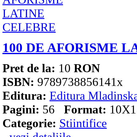
100 DE AFORISME L
Pret de la:
10
RON
ISBN:
9789738856141x
Editura:
Editura Mladinsk
Pagini:
56
Format:
10X1
Categorie:
Stiintifice
- vezi detaliile -