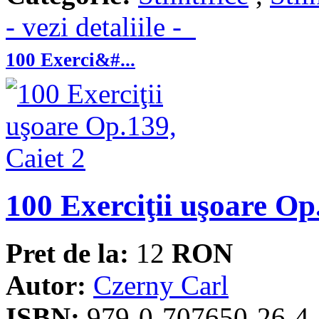
- vezi detaliile -
100 Exerci&#...
100 Exerciţii uşoare Op
Pret de la:
12
RON
Autor:
Czerny Carl
ISBN:
979-0-707650-26-4