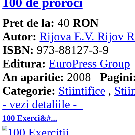
100 de proroci
Pret de la:
40
RON
Autor:
Rijova E.V. Rijov R
ISBN:
973-88127-3-9
Editura:
EuroPress Group
An aparitie:
2008
Pagini
Categorie:
Stiintifice
,
Stii
- vezi detaliile -
100 Exerci&#...