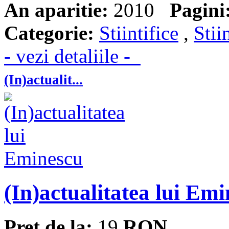
An aparitie:
2010
Pagini
Categorie:
Stiintifice
,
Stii
- vezi detaliile -
(In)actualit...
(In)actualitatea lui Em
Pret de la:
19
RON