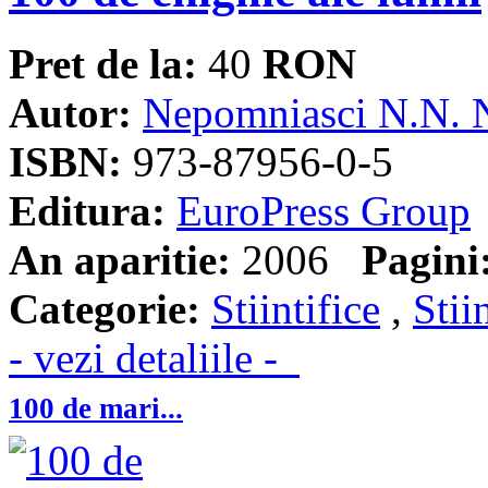
Pret de la:
40
RON
Autor:
Nepomniasci N.N. N
ISBN:
973-87956-0-5
Editura:
EuroPress Group
An aparitie:
2006
Pagini
Categorie:
Stiintifice
,
Stii
- vezi detaliile -
100 de mari...