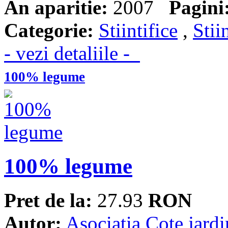
An aparitie:
2007
Pagini
Categorie:
Stiintifice
,
Stii
- vezi detaliile -
100% legume
100% legume
Pret de la:
27.93
RON
Autor:
Asociatia Cote jardi