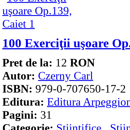
100 Exerciţii uşoare Op
Pret de la:
12
RON
Autor:
Czerny Carl
ISBN:
979-0-707650-17-2
Editura:
Editura Arpeggio
Pagini:
31
Categorie:
Stiintifice
,
Stii