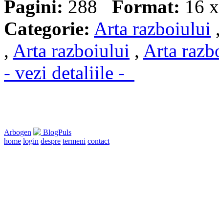
Pagini:
288
Format:
16 x
Categorie:
Arta razboiului
,
Arta razboiului
,
Arta razb
- vezi detaliile -
Arbogen
BlogPuls
home
login
despre
termeni
contact