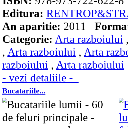
ISBN:
978-973-722-622-8
Editura:
RENTROP&STR
An aparitie:
2011
Forma
Categorie:
Arta razboiului
,
Arta razboiului
,
Arta razb
razboiului
,
Arta razboiului
- vezi detaliile -
Bucatariile...