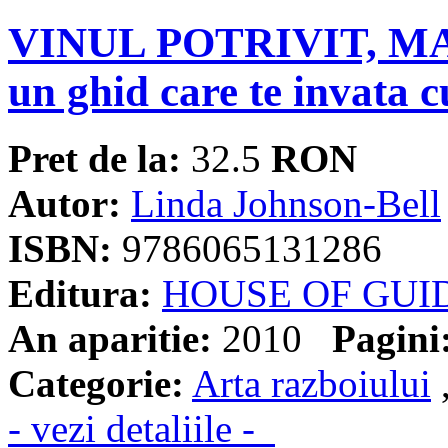
VINUL POTRIVIT, M
un ghid care te invata c
Pret de la:
32.5
RON
Autor:
Linda Johnson-Bell
ISBN:
9786065131286
Editura:
HOUSE OF GUI
An aparitie:
2010
Pagini
Categorie:
Arta razboiului
- vezi detaliile -