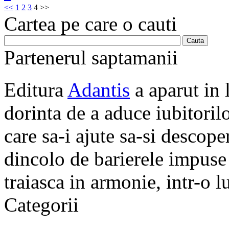
<<
1
2
3
4
>>
Cartea pe care o cauti
Partenerul saptamanii
Editura
Adantis
a aparut in 
dorinta de a aduce iubitorilo
care sa-i ajute sa-si descope
dincolo de barierele impuse 
traiasca in armonie, intr-o 
Categorii