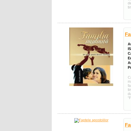
d
ti
Fa
A
I
C
E
A
Pr
Ca
m
f
t
du
"F
Fa