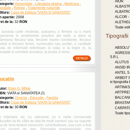
AION
ategorie:
Alimentatie
,
Literatura straina
,
Medicina -
ALBAST
anatate
,
Religie
,
Tratamente naturiste
ALBATR
ditura:
Casa de Editura "VIATA SI SANATATE"
ALCOR -
n apartie:
2008
et de la:
32
RON
ALETHEI
Toate edit
n aceasta carte modesta, autoarea, o femeie cu o mare
Tipografii
xperienta in problemele practice ale vietii, a adus la
ndemana fiecarui tata, fiecarei mame constiente, fiecarui
rbat si fiecarei femei, cunoscator sau profan, o cantitate
ABSOLUT
sta de informatii referitoare la viata si la legile ei, la
natate si cerintele acesteia, la boala si reme...
AGRESS
S.R.L
ALUTUS
ANSID IR
ANTEL S
ARBEIT S.
ucatie
si tipografi
ARTINKS 
utor:
Ellen G. White
ARTPRES
SBN:
VIATA si SANATATEA 21
BALCAN
ategorie:
Diverse
,
Educatie
,
Familia
ditura:
Casa de Editura "VIATA SI SANATATE"
BRASTAR
et de la:
30
RON
CARPATG
Toate tipo
e intampla rar, cu adevarat, ca o carte consacrata
ucatiei sa fie citita de atat de multi oameni sau sa suporte
sa de bine testele vremurilor schimbatoare, asa cum a fost
azul lucrarii de fata. Principiile fundamentale, clar