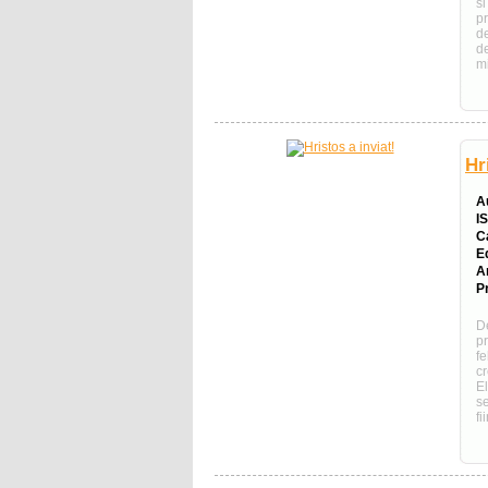
s
p
d
d
mi
Hr
A
I
C
E
A
Pr
D
pr
f
c
E
s
fii