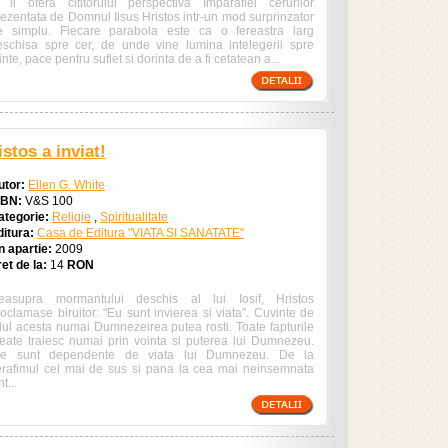
i ii ofera cititorului perspectiva Imparatiei cerurilor
rezentata de Domnul Iisus Hristos intr-un mod surprinzator
e simplu. Fiecare parabola este ca o fereastra larg
eschisa spre cer, de unde vine lumina intelegerii spre
nte, pace pentru suflet si dorinta de a fi cetatean a...
istos a inviat!
utor:
Ellen G. White
SBN:
V&S 100
ategorie:
Religie
,
Spiritualitate
ditura:
Casa de Editura "VIATA SI SANATATE"
n apartie:
2009
et de la:
14
RON
easupra mormantului deschis al lui Iosif, Hristos
oclamase biruitor: "Eu sunt invierea si viata". Cuvinte de
elul acesta numai Dumnezeirea putea rosti. Toate fapturile
reate traiesc numai prin vointa si puterea lui Dumnezeu.
le sunt dependente de viata lui Dumnezeu. De la
erafimul cel mai de sus si pana la cea mai neinsemnata
nt...