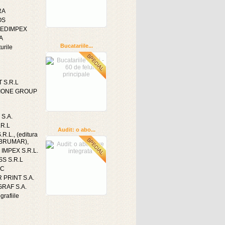
RA
OS
 EDIMPEX
A
Bucatariile...
urile
 S.R.L
IONE GROUP
 S.A.
.R.L
Audit: o abo...
R.L., (editura
a BRUMAR),
IMPEX S.R.L.
S S.R.L
IC
 PRINT S.A.
RAF S.A.
grafiile