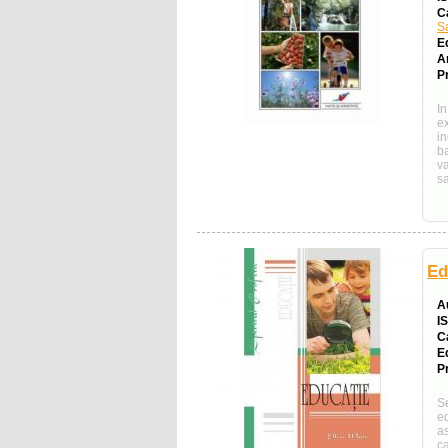
C
S
E
A
Pr
I
e
i
ba
va
sa
Ed
A
I
C
E
Pr
S
ed
a
c