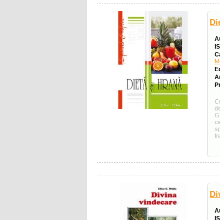
Di
A
I
C
Me
E
A
Pr
Cu
de
G.
c
s
fr
Di
A
I