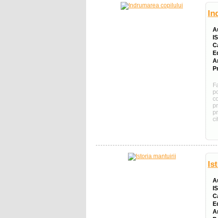
In
A
I
C
E
A
Pr
F
p
co
pr
p
ci
Is
A
I
C
E
A