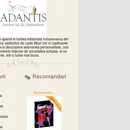
 aparut in lumea editoriala romaneasca din
e iubitorilor de carte titluri noi si captivante
sa-si descopere adevarata personalitate, cea
rierele impuse de societatea actuala, si sa
nie, intr-o lume mai buna.
rii
Recomandari
Bunul-gust....
ra
se
oiului
ie