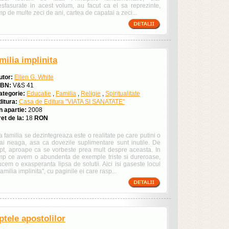
esfasurate in acest volum, au facut ca el sa reprezinte,
mp de multe zeci de ani, cartea de capatai a zeci...
milia implinita
utor:
Ellen G. White
SBN:
V&S 41
ategorie:
Educatie
,
Familia
,
Religie
,
Spiritualitate
ditura:
Casa de Editura "VIATA SI SANATATE"
n apartie:
2008
et de la:
18
RON
 familia se dezintegreaza este o realitate pe care putini o
ai neaga, asa ca dovezile suplimentare sunt inutile. De
apt, aproape ca se vorbeste prea mult despre aceasta. In
imp ce avem o abundenta de exemple triste si dureroase,
cem o exasperanta lipsa de solutii. Aici isi gaseste locul
amilia implinita", cu paginile ei care rasp...
ptele apostolilor