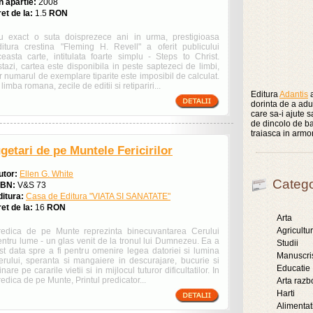
n apartie:
2008
et de la:
1.5
RON
u exact o suta doisprezece ani in urma, prestigioasa
ditura crestina "Fleming H. Revell" a oferit publicului
ceasta carte, intitulata foarte simplu - Steps to Christ.
tazi, cartea este disponibila in peste saptezeci de limbi,
r numarul de exemplare tiparite este imposibil de calculat.
 limba romana, zecile de editii si retipariri...
Editura
Adantis
a
dorinta de a aduc
care sa-i ajute 
de dincolo de ba
traiasca in armo
getari de pe Muntele Fericirilor
utor:
Ellen G. White
Catego
SBN:
V&S 73
ditura:
Casa de Editura "VIATA SI SANATATE"
et de la:
16
RON
Arta
Agricultu
redica de pe Munte reprezinta binecuvantarea Cerului
entru lume - un glas venit de la tronul lui Dumnezeu. Ea a
Studii
ost data spre a fi pentru omenire legea datoriei si lumina
Manuscri
erului, speranta si mangaiere in descurajare, bucurie si
Educatie
inare pe cararile vietii si in mijlocul tuturor dificultatilor. In
edica de pe Munte, Printul predicator...
Arta razb
Harti
Alimentat