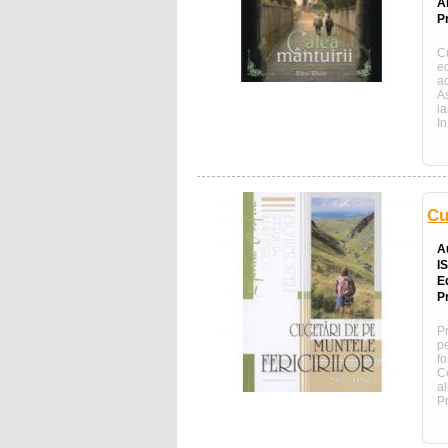
A
Pr
C
e
a
As
ia
In
Cu
A
I
E
Pr
P
p
f
C
al
Pr