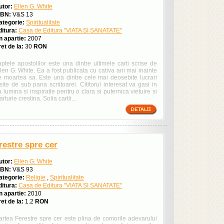
utor:
Ellen G. White
SBN:
V&S 13
ategorie:
Spiritualitate
ditura:
Casa de Editura "VIATA SI SANATATE"
n apartie:
2007
et de la:
30
RON
ptele apostolilor este una dintre ultimele carti scrise de
len G. White. Ea a fost publicata cu cativa ani mai inainte
e moartea sa. Este una dintre cele mai deosebite lucrari
site de sub pana scriitoarei. Cititorul interesat va gasi in
 lumina si inspiratie pentru o clara si puternica vietuire si
rturie crestina. Solia cartii...
restre spre cer
utor:
Ellen G. White
SBN:
V&S 93
ategorie:
Religie
,
Spiritualitate
ditura:
Casa de Editura "VIATA SI SANATATE"
n apartie:
2010
et de la:
1.2
RON
artea Ferestre spre cer este plina de comorile adevarului