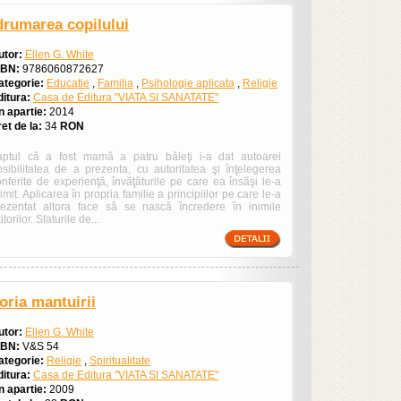
drumarea copilului
utor:
Ellen G. White
SBN:
9786060872627
ategorie:
Educatie
,
Familia
,
Psihologie aplicata
,
Religie
ditura:
Casa de Editura "VIATA SI SANATATE"
n apartie:
2014
et de la:
34
RON
aptul că a fost mamă a patru băieţi i-a dat autoarei
osibilitatea de a prezenta, cu autoritatea şi înţelegerea
nferite de experienţă, învăţăturile pe care ea însăşi le-a
imit. Aplicarea în propria familie a principiilor pe care le-a
rezentat altora face să se nască încredere în inimile
titorilor. Sfaturile de...
toria mantuirii
utor:
Ellen G. White
SBN:
V&S 54
ategorie:
Religie
,
Spiritualitate
ditura:
Casa de Editura "VIATA SI SANATATE"
n apartie:
2009