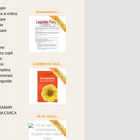
ogie
Newsletterul...
a si critica
oare
ie
uare
ine
ru copii
sm
ni
ZAMBESTE FAR...
radina
enerala
egoriile
GRAMAR
A CIVICA
40 de idei p...