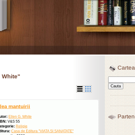
Cartea
. White"
lea mantuirii
Parten
utor:
Ellen G. White
SBN:
V&S 55
ategorie:
Religie
ditura:
Casa de Editura "VIATA SI SANATATE"