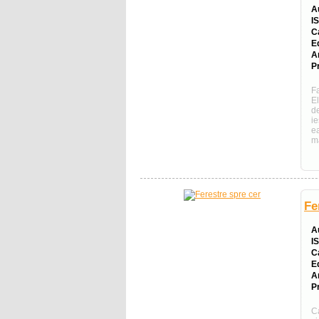
A
I
C
E
A
Pr
Fa
El
d
ie
ea
ma
Fe
A
I
C
E
A
Pr
C