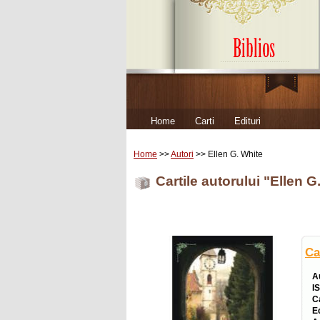
Home
Carti
Edituri
Home
>>
Autori
>> Ellen G. White
Cartile autorului "Ellen G
Ca
A
I
C
E