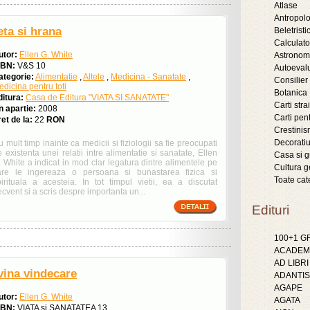
Atlase
Antropol
eta si hrana
Beletristic
Calculat
utor:
Ellen G. White
Astronom
SBN:
V&S 10
Autoeval
ategorie:
Alimentatie
,
Altele
,
Medicina - Sanatate
,
Consilier
dicina pentru toti
Botanica
ditura:
Casa de Editura "VIATA SI SANATATE"
Carti stra
n apartie:
2008
Carti pent
et de la:
22
RON
Crestini
Decoratiu
 mult timp inainte ca medicii si fiziologii sa fie preocupati
 existenta unei relatii intre alimentatie si sanatate, Ellen
Casa si g
 White a indicat in mod clar legatura dintre alimentele pe
Cultura g
are le ingereaza o persoana si bunastarea fizica si
Toate cat
pirituala a acesteia. In tot timpul vietii, ea a discutat
ecvent si a scris despre importanta un...
Edituri
100+1 
ACADEMI
AD LIBRI
vina vindecare
ADANTIS
AGAPE
utor:
Ellen G. White
AGATA
SBN:
VIATA si SANATATEA 13