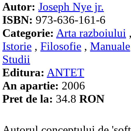
Autor:
Joseph Nye jr.
ISBN:
973-636-161-6
Categorie:
Arta razboiului
Istorie
,
Filosofie
,
Manuale
Studii
Editura:
ANTET
An apartie:
2006
Pret de la:
34.8
RON
Autorul conceptului de 'sof