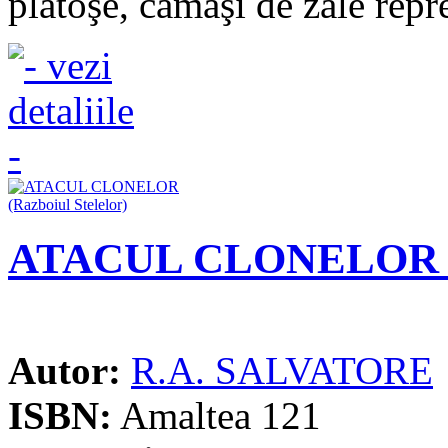
platoşe, cămăşi de zale repre
ATACUL CLONELOR (Ra
Autor:
R.A. SALVATORE
ISBN:
Amaltea 121