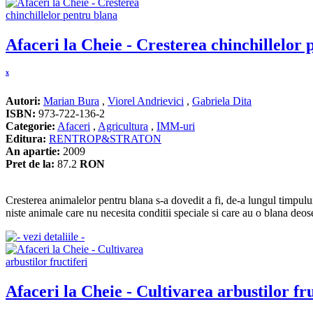
Afaceri la Cheie - Cresterea chinchillelor 
x
Autori:
Marian Bura
,
Viorel Andrievici
,
Gabriela Dita
ISBN:
973-722-136-2
Categorie:
Afaceri
,
Agricultura
,
IMM-uri
Editura:
RENTROP&STRATON
An apartie:
2009
Pret de la:
87.2
RON
Cresterea animalelor pentru blana s-a dovedit a fi, de-a lungul timpulu
niste animale care nu necesita conditii speciale si care au o blana deose
Afaceri la Cheie - Cultivarea arbustilor fru