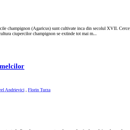
rcile champignon (Agaricus) sunt cultivate inca din secolul XVII. Cercet
, cultura ciupercilor champignon se extinde tot mai m...
 melcilor
rel Andrievici
,
Florin Turza