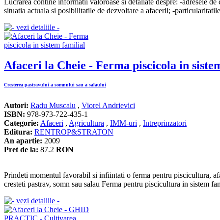
Lucrarea contine informatii valoroase si detaliate despre: -adresele de 
situatia actuala si posibilitatile de dezvoltare a afacerii; -particularitati
Afaceri la Cheie - Ferma piscicola in siste
Cresterea pastravului a somnului sau a salaului
Autori:
Radu Muscalu
,
Viorel Andrievici
ISBN:
978-973-722-435-1
Categorie:
Afaceri
,
Agricultura
,
IMM-uri
,
Intreprinzatori
Editura:
RENTROP&STRATON
An apartie:
2009
Pret de la:
87.2
RON
Prindeti momentul favorabil si infiintati o ferma pentru piscicultura, 
cresteti pastrav, somn sau salau Ferma pentru piscicultura in sistem fa