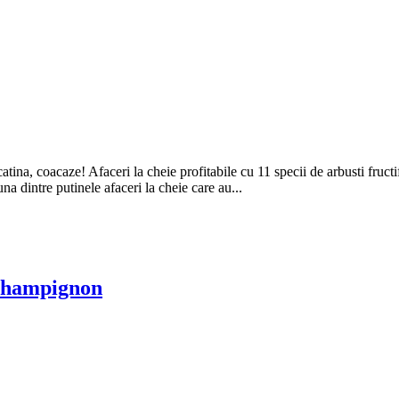
atina, coacaze! Afaceri la cheie profitabile cu 11 specii de arbusti fruct
una dintre putinele afaceri la cheie care au...
 Champignon