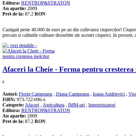
Editura:
RENTROP&STRATON
An apartie:
2009
Pret de la:
87.2
RON
Castigati peste 40.000 de euro pe an din cultivarea ciupercilor! Ciupe
precum si calitatile culinare deosebite ale acestei ciuperci. In prezent
Afaceri la Cheie - Ferma pentru cresterea
x
Autori:
Florin Campeanu
,
Diana Campeanu
,
Ioana Andrievici
,
Vio
ISBN:
973-722-096-x
Categorie:
Afaceri
,
Agricultura
,
IMM-uri
,
Intreprinzatori
Editura:
RENTROP&STRATON
An apartie:
2009
Pret de la:
87.2
RON