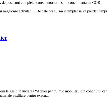
vs. de post sunt complete, corect intocmite si in concordanta cu COR
mai migaloase activitati… De cate ori nu s-a intamplat sa va pierdeti timpu
lier
erii le gasiti in lucrarea “Atelier pentru mic mobilierµ din continutul c
ateriale auxiliare pentru execu...