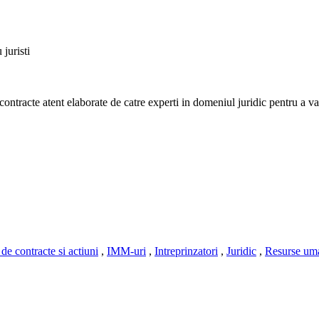
juristi
ntracte atent elaborate de catre experti in domeniul juridic pentru a va 
de contracte si actiuni
,
IMM-uri
,
Intreprinzatori
,
Juridic
,
Resurse um