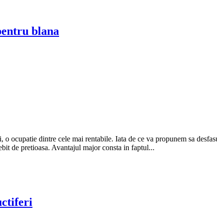
pentru blana
i, o ocupatie dintre cele mai rentabile. Iata de ce va propunem sa desfasu
bit de pretioasa. Avantajul major consta in faptul...
ctiferi