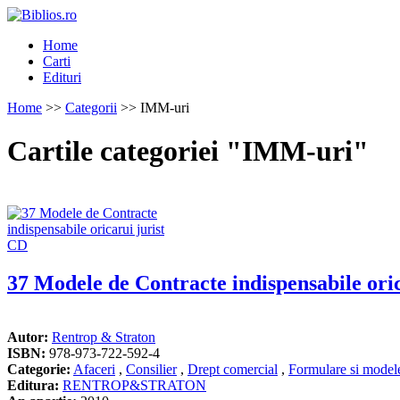
Home
Carti
Edituri
Home
>>
Categorii
>> IMM-uri
Cartile categoriei "IMM-uri"
37 Modele de Contracte indispensabile ori
Autor:
Rentrop & Straton
ISBN:
978-973-722-592-4
Categorie:
Afaceri
,
Consilier
,
Drept comercial
,
Formulare si modele
Editura:
RENTROP&STRATON