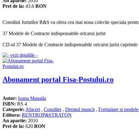
An apartie:
2010
Pret de la:
43.6
RON
Consiliul Juristilor R&S va ofera cea mai noua colectie speciala pentru 
37 Modele de Contracte indispensabile oricarui jurist
CD-ul 37 Modele de Contracte indispensabile oricarui jurist cuprinde co
Abonament portal Fisa-Postului.ro
Autor:
Ioana Manaila
ISBN:
RS 4
Categorie:
Afaceri
,
Consilier
,
Dreptul muncii
,
Formulare si modele 
Editura:
RENTROP&STRATON
An apartie:
2010
Pret de la:
620
RON