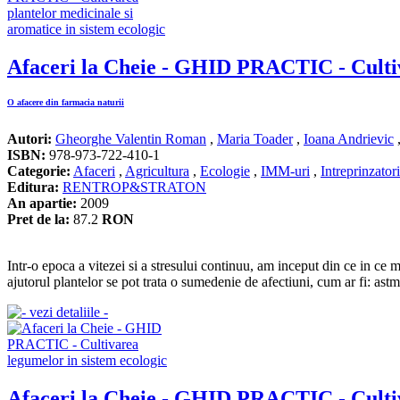
Afaceri la Cheie - GHID PRACTIC - Cultiva
O afacere din farmacia naturii
Autori:
Gheorghe Valentin Roman
,
Maria Toader
,
Ioana Andrievic
ISBN:
978-973-722-410-1
Categorie:
Afaceri
,
Agricultura
,
Ecologie
,
IMM-uri
,
Intreprinzatori
Editura:
RENTROP&STRATON
An apartie:
2009
Pret de la:
87.2
RON
Intr-o epoca a vitezei si a stresului continuu, am inceput din ce in c
ajutorul plantelor se pot trata o sumedenie de afectiuni, cum ar fi: ast
Afaceri la Cheie - GHID PRACTIC - Cultiv