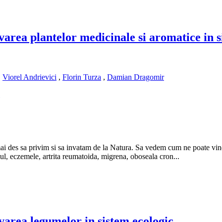
rea plantelor medicinale si aromatice in s
,
Viorel Andrievici
,
Florin Turza
,
Damian Dragomir
e mai des sa privim si sa invatam de la Natura. Sa vedem cum ne poate vin
mul, eczemele, artrita reumatoida, migrena, oboseala cron...
area legumelor in sistem ecologic