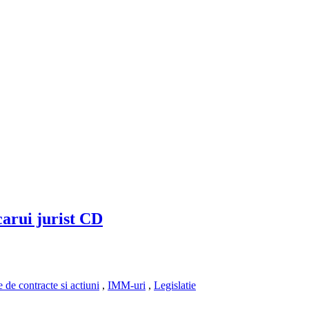
carui jurist CD
 de contracte si actiuni
,
IMM-uri
,
Legislatie