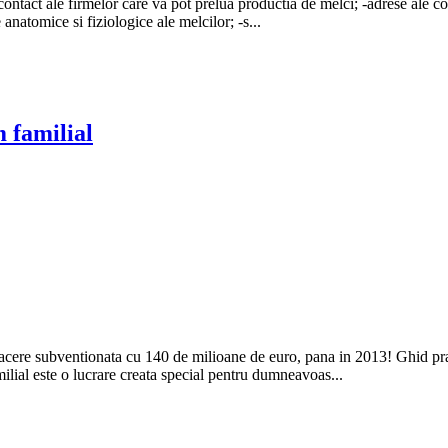
contact ale firmelor care va pot prelua productia de melci; -adrese ale c
le anatomice si fiziologice ale melcilor; -s...
m familial
afacere subventionata cu 140 de milioane de euro, pana in 2013! Ghid pra
milial este o lucrare creata special pentru dumneavoas...