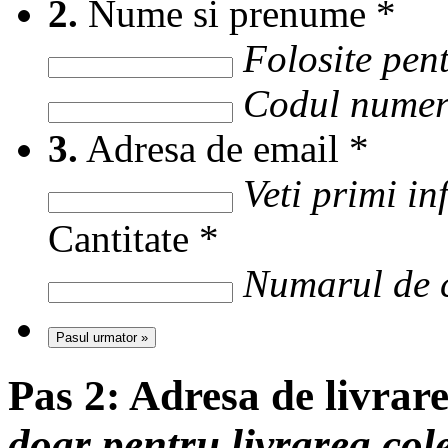
2.
Nume si prenume
*
Folosite pent
Codul numer
3.
Adresa de email
*
Veti primi i
Cantitate
*
Numarul de c
Pasul urmator »
Pas 2:
Adresa de livrar
doar pentru livrarea col