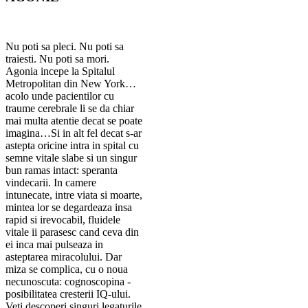
Nu poti sa pleci. Nu poti sa
traiesti. Nu poti sa mori.
Agonia incepe la Spitalul
Metropolitan din New York…
acolo unde pacientilor cu
traume cerebrale li se da chiar
mai multa atentie decat se poate
imagina…Si in alt fel decat s-ar
astepta oricine intra in spital cu
semne vitale slabe si un singur
bun ramas intact: speranta
vindecarii. In camere
intunecate, intre viata si moarte,
mintea lor se degardeaza insa
rapid si irevocabil, fluidele
vitale ii parasesc cand ceva din
ei inca mai pulseaza in
asteptarea miracolului. Dar
miza se complica, cu o noua
necunoscuta: cognoscopina -
posibilitatea cresterii IQ-ului.
Veti descoperi singuri legaturile