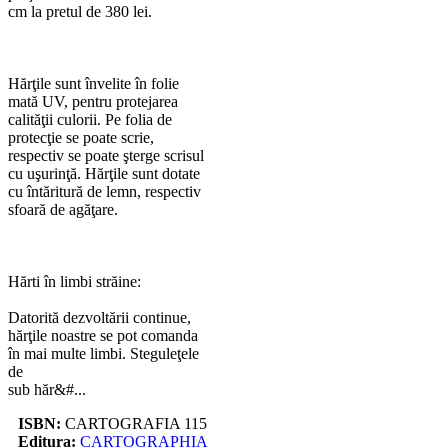
cm la pretul de 380 lei.
Hărţile sunt învelite în folie
mată UV, pentru protejarea
calităţii culorii. Pe folia de
protecţie se poate scrie,
respectiv se poate şterge scrisul
cu uşurinţă. Hărţile sunt dotate
cu întăritură de lemn, respectiv
sfoară de agăţare.
Hărti în limbi străine:
Datorită dezvoltării continue,
hărţile noastre se pot comanda
în mai multe limbi. Steguleţele
de
sub hăr&#...
ISBN:
CARTOGRAFIA 115
Editura:
CARTOGRAPHIA