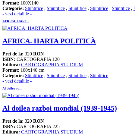
Format:
100X140
Categorie:
Stiintifice
,
Stiintifice
,
Stiintifice
,
Stiintifice
,
Stiintifice
,
- vezi detaliile -
AFRICA. HART...
AFRICA. HARTA POLITICĂ
Pret de la:
320
RON
ISBN:
CARTOGRAFIA 120
Editura:
CARTOGRAPHIA STUDIUM
Format:
100x140 cm
Categorie:
Stiintifice
,
Stiintifice
,
Stiintifice
,
Stiintifice
- vezi detaliile -
Al doilea ra...
Al doilea razboi mondial (1939-1945)
Pret de la:
320
RON
ISBN:
CARTOGRAFIA 225
Editura:
CARTOGRAPHIA STUDIUM