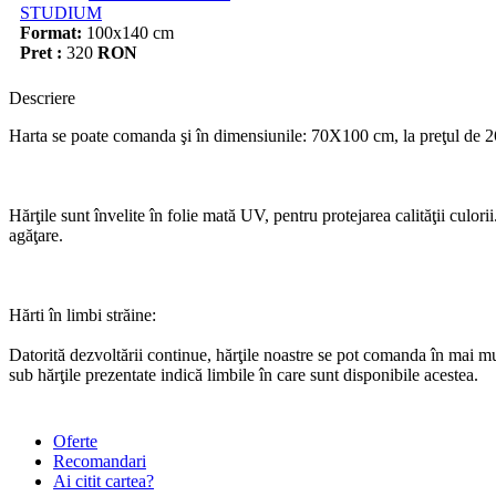
STUDIUM
Format:
100x140 cm
Pret :
320
RON
Descriere
Harta se poate comanda şi în dimensiunile: 70X100 cm, la preţul de 26
Hărţile sunt învelite în folie mată UV, pentru protejarea calităţii culori
agăţare.
Hărti în limbi străine:
Datorită dezvoltării continue, hărţile noastre se pot comanda în mai mu
sub hărţile prezentate indică limbile în care sunt disponibile acestea.
Oferte
Recomandari
Ai citit cartea?