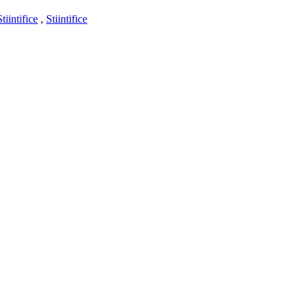
Stiintifice
,
Stiintifice