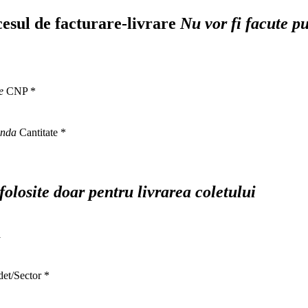
ocesul de facturare-livrare
Nu vor fi facute p
e
CNP
*
anda
Cantitate
*
 folosite doar pentru livrarea coletului
l
det/Sector
*