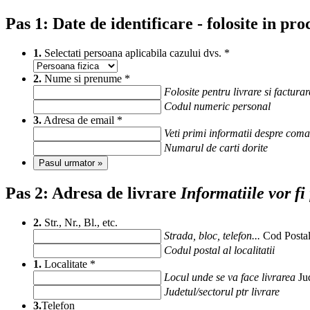
Pas 1:
Date de identificare - folosite in pr
1.
Selectati persoana aplicabila cazului dvs.
*
2.
Nume si prenume
*
Folosite pentru livrare si facturar
Codul numeric personal
3.
Adresa de email
*
Veti primi informatii despre com
Numarul de carti dorite
Pasul urmator »
Pas 2:
Adresa de livrare
Informatiile vor fi
2.
Str., Nr., Bl., etc.
Strada, bloc, telefon...
Cod Posta
Codul postal al localitatii
1.
Localitate
*
Locul unde se va face livrarea
Ju
Judetul/sectorul ptr livrare
3.
Telefon