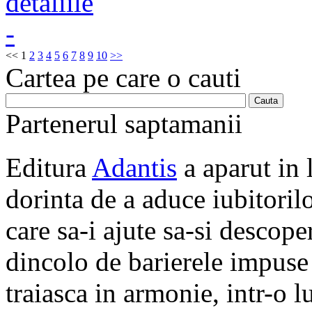
<<
1
2
3
4
5
6
7
8
9
10
>>
Cartea pe care o cauti
Partenerul saptamanii
Editura
Adantis
a aparut in 
dorinta de a aduce iubitorilo
care sa-i ajute sa-si descope
dincolo de barierele impuse 
traiasca in armonie, intr-o 