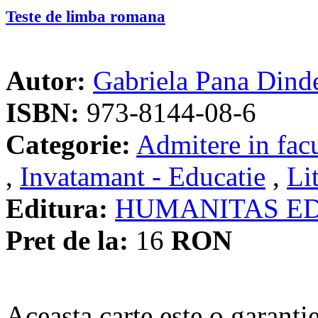
Teste de limba romana
Autor:
Gabriela Pana Dind
ISBN:
973-8144-08-6
Categorie:
Admitere in facu
,
Invatamant - Educatie
,
Li
Editura:
HUMANITAS E
Pret de la:
16
RON
Aceasta carte este o garanti