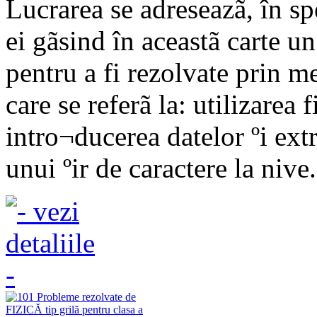
Lucrarea se adreseazã, în spe
ei gãsind în aceastã carte 
pentru a fi rezolvate prin m
care se referã la: utilizarea f
intro¬ducerea datelor ºi extr
unui ºir de caractere la nive.