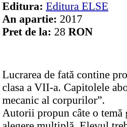
Editura:
Editura ELSE
An apartie:
2017
Pret de la:
28
RON
Lucrarea de fată contine pr
clasa a VII-a. Capitolele ab
mecanic al corpurilor”.
Autorii propun câte o temă 
alegere multiplă. Elevul tre