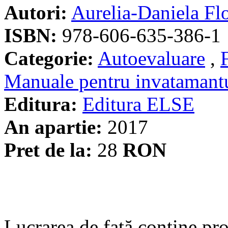
Autori:
Aurelia-Daniela Fl
ISBN:
978-606-635-386-1
Categorie:
Autoevaluare
,
Manuale pentru invatamant
Editura:
Editura ELSE
An apartie:
2017
Pret de la:
28
RON
Lucrarea de fată contine pr