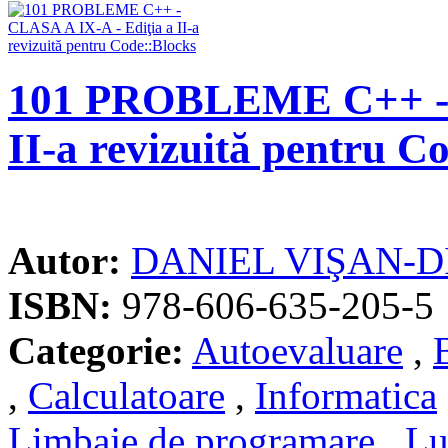
101 PROBLEME C++ - C
II-a revizuită pentru C
Autor:
DANIEL VIŞAN-D
ISBN:
978-606-635-205-5
Categorie:
Autoevaluare
,
,
Calculatoare
,
Informatica
Limbaje de programare
,
Lu