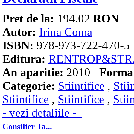
Pret de la:
194.02
RON
Autor:
Irina Coma
ISBN:
978-973-722-470-5
Editura:
RENTROP&STR
An aparitie:
2010
Forma
Categorie:
Stiintifice
,
Stii
Stiintifice
,
Stiintifice
,
Stii
- vezi detaliile -
Consilier Ta...