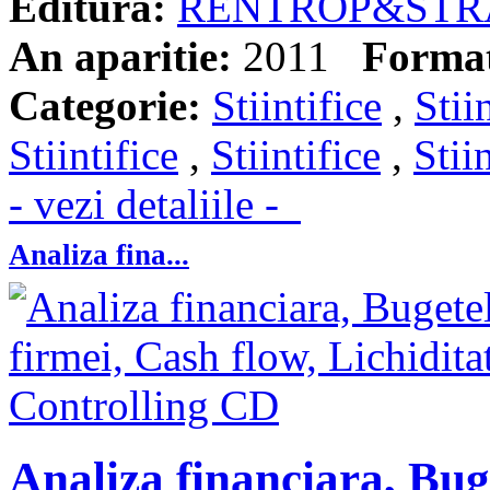
Editura:
RENTROP&STR
An aparitie:
2011
Forma
Categorie:
Stiintifice
,
Stii
Stiintifice
,
Stiintifice
,
Stii
- vezi detaliile -
Analiza fina...
Analiza financiara, Buge