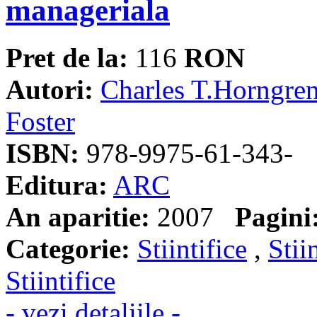
manageriala
Pret de la:
116
RON
Autori:
Charles T.Horngre
Foster
ISBN:
978-9975-61-343-
Editura:
ARC
An aparitie:
2007
Pagini
Categorie:
Stiintifice
,
Stii
Stiintifice
- vezi detaliile -