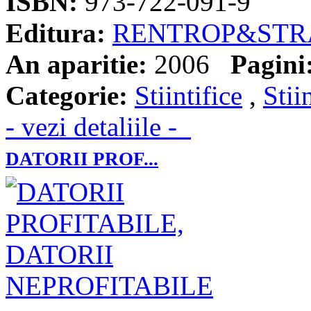
ISBN:
973-722-091-9
Editura:
RENTROP&STR
An aparitie:
2006
Pagini
Categorie:
Stiintifice
,
Stii
- vezi detaliile -
DATORII PROF...