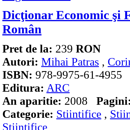
Dicţionar Economic şi 
Român
Pret de la:
239
RON
Autori:
Mihai Patras
,
Cori
ISBN:
978-9975-61-4955
Editura:
ARC
An aparitie:
2008
Pagini
Categorie:
Stiintifice
,
Stii
Stiintifice