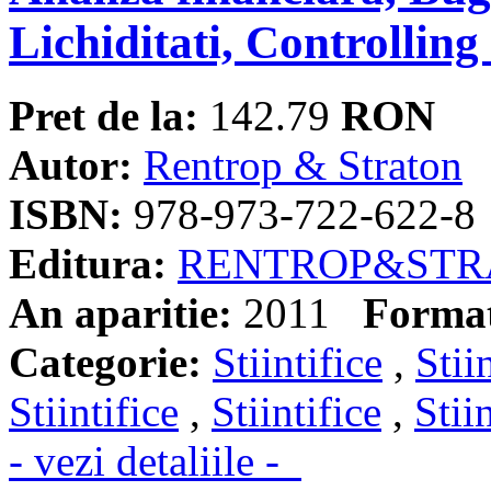
Lichiditati, Controllin
Pret de la:
142.79
RON
Autor:
Rentrop & Straton
ISBN:
978-973-722-622-8
Editura:
RENTROP&STR
An aparitie:
2011
Forma
Categorie:
Stiintifice
,
Stii
Stiintifice
,
Stiintifice
,
Stii
- vezi detaliile -