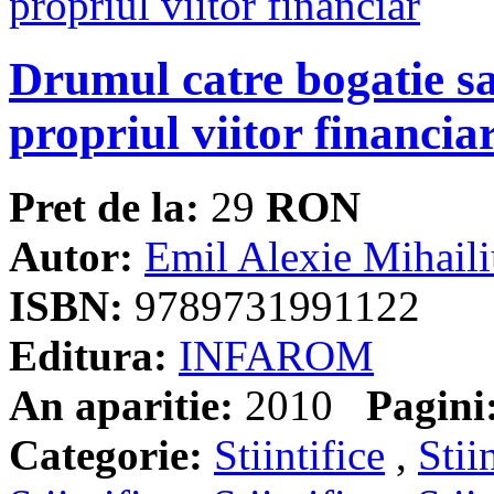
Drumul catre bogatie sa
propriul viitor financia
Pret de la:
29
RON
Autor:
Emil Alexie Mihail
ISBN:
9789731991122
Editura:
INFAROM
An aparitie:
2010
Pagini
Categorie:
Stiintifice
,
Stii