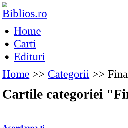
Home
Carti
Edituri
Home
>>
Categorii
>> Fina
Cartile categoriei "F
Acordarea ti...