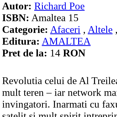
Autor:
Richard Poe
ISBN:
Amaltea 15
Categorie:
Afaceri
,
Altele
Editura:
AMALTEA
Pret de la:
14
RON
Revolutia celui de Al Treile
mult teren – iar network mar
invingatori. Inarmati cu faxu
satelit si mult spirit intrep