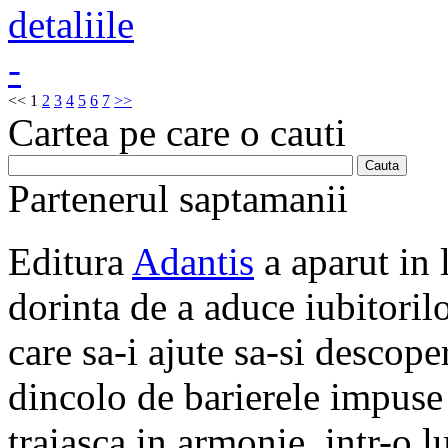
<<
1
2
3
4
5
6
7
>>
Cartea pe care o cauti
Partenerul saptamanii
Editura
Adantis
a aparut in 
dorinta de a aduce iubitorilo
care sa-i ajute sa-si descope
dincolo de barierele impuse 
traiasca in armonie, intr-o 