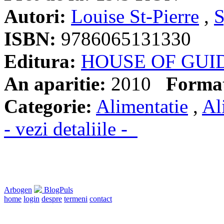
Autori:
Louise St-Pierre
,
S
ISBN:
9786065131330
Editura:
HOUSE OF GUI
An aparitie:
2010
Forma
Categorie:
Alimentatie
,
Al
- vezi detaliile -
Arbogen
BlogPuls
home
login
despre
termeni
contact