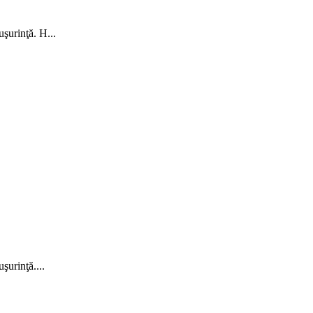
uşurinţă. H...
uşurinţă....