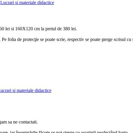
,
Lucrari si materiale didactice
0 lei si 160X120 cm la pretul de 380 lei.
. Pe folia de protecţie se poate scrie, respectiv se poate şterge scrisul cu 
ucrari si materiale didactice
gam sa ne contactati.
oare, iar însemnările făcute se pot şterge cu uşurinţă neafectând harta.