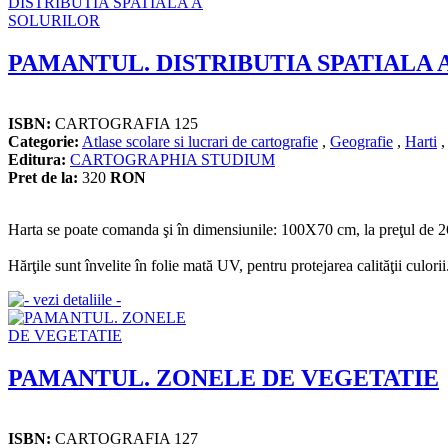
PAMANTUL. DISTRIBUTIA SPATIALA 
ISBN:
CARTOGRAFIA 125
Categorie:
Atlase scolare si lucrari de cartografie
,
Geografie
,
Harti
Editura:
CARTOGRAPHIA STUDIUM
Pret de la:
320
RON
Harta se poate comanda şi în dimensiunile: 100X70 cm, la preţul de 26
Hărţile sunt învelite în folie mată UV, pentru protejarea calităţii culorii
PAMANTUL. ZONELE DE VEGETATIE
ISBN:
CARTOGRAFIA 127