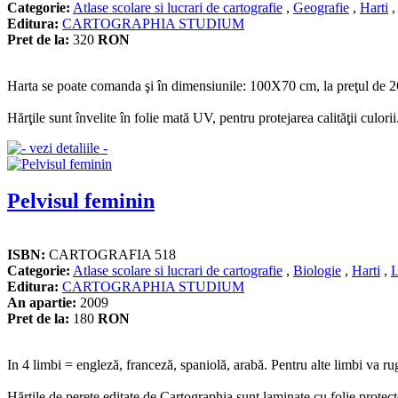
Categorie:
Atlase scolare si lucrari de cartografie
,
Geografie
,
Harti
Editura:
CARTOGRAPHIA STUDIUM
Pret de la:
320
RON
Harta se poate comanda şi în dimensiunile: 100X70 cm, la preţul de 26
Hărţile sunt învelite în folie mată UV, pentru protejarea calităţii culorii
Pelvisul feminin
ISBN:
CARTOGRAFIA 518
Categorie:
Atlase scolare si lucrari de cartografie
,
Biologie
,
Harti
,
L
Editura:
CARTOGRAPHIA STUDIUM
An apartie:
2009
Pret de la:
180
RON
In 4 limbi = engleză, franceză, spaniolă, arabă. Pentru alte limbi va ru
Hărţile de perete editate de Cartographia sunt laminate cu folie protect