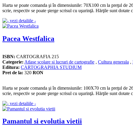
Harta se poate comanda şi în dimensiunile: 70X100 cm la preţul de 260 le
scrie, respectiv se poate şterge scrisul cu uşurinţă. Hărţile sunt dotate c
Pacea Westfalica
ISBN:
CARTOGRAFIA 215
Categorie:
Atlase scolare si lucrari de cartografie
,
Cultura generala
,
Editura:
CARTOGRAPHIA STUDIUM
Pret de la:
320
RON
Harta se poate comanda şi în dimensiunile: 100X70 cm la preţul de 260 le
scrie, respectiv se poate şterge scrisul cu uşurinţă. Hărţile sunt dotate c
Pamantul si evolutia vietii