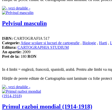
Pelvisul masculin
ISBN:
CARTOGRAFIA 517
Categorie:
Atlase scolare si lucrari de cartografie
,
Biologie
,
Harti
,
L
Editura:
CARTOGRAPHIA STUDIUM
An apartie:
2009
Pret de la:
180
RON
In 4 limbi = engleză, franceză, spaniolă, arabă. Pentru alte limbi va ru
Hărţile de perete editate de Cartographia sunt laminate cu folie protect
Primul razboi mondial (1914-1918)