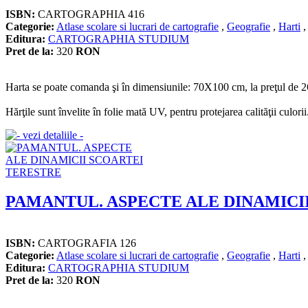
ISBN:
CARTOGRAPHIA 416
Categorie:
Atlase scolare si lucrari de cartografie
,
Geografie
,
Harti
Editura:
CARTOGRAPHIA STUDIUM
Pret de la:
320
RON
Harta se poate comanda şi în dimensiunile: 70X100 cm, la preţul de 26
Hărţile sunt învelite în folie mată UV, pentru protejarea calităţii culorii
PAMANTUL. ASPECTE ALE DINAMICI
ISBN:
CARTOGRAFIA 126
Categorie:
Atlase scolare si lucrari de cartografie
,
Geografie
,
Harti
Editura:
CARTOGRAPHIA STUDIUM
Pret de la:
320
RON