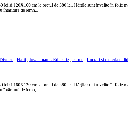
i si 120X160 cm la pretul de 380 lei. Hărţile sunt învelite în folie mată
u întăritură de lemn,...
Diverse
,
Harti
,
Invatamant - Educatie
,
Istorie
,
Lucrari si materiale di
i si 160X120 cm la pretul de 380 lei. Hărţile sunt învelite în folie mată
u întăritură de lemn,...