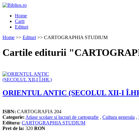
Home
Carti
Edituri
Home
>>
Edituri
>> CARTOGRAPHIA STUDIUM
Cartile editurii "CARTOGR
ORIENTUL ANTIC (SECOLUL XII-I Î.HR
ISBN:
CARTOGRAFIA 204
Categorie:
Atlase scolare si lucrari de cartografie
,
Cultura generala
,
Editura:
CARTOGRAPHIA STUDIUM
Pret de la:
320
RON