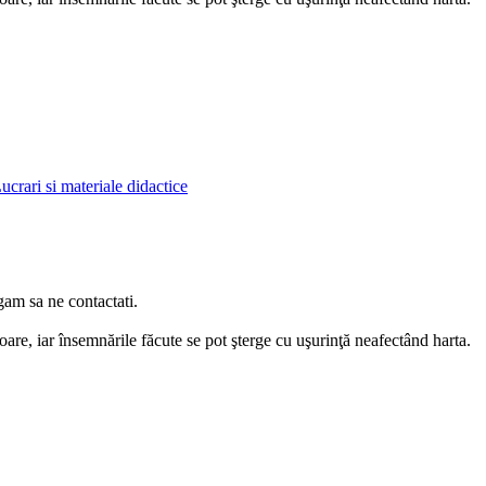
ucrari si materiale didactice
gam sa ne contactati.
oare, iar însemnările făcute se pot şterge cu uşurinţă neafectând harta.