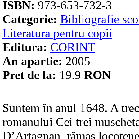
ISBN:
973-653-732-3
Categorie:
Bibliografie sco
Literatura pentru copii
Editura:
CORINT
An apartie:
2005
Pret de la:
19.9
RON
Suntem în anul 1648. A trec
romanului Cei trei muschetar
D’Artagnan, rămas locotenen