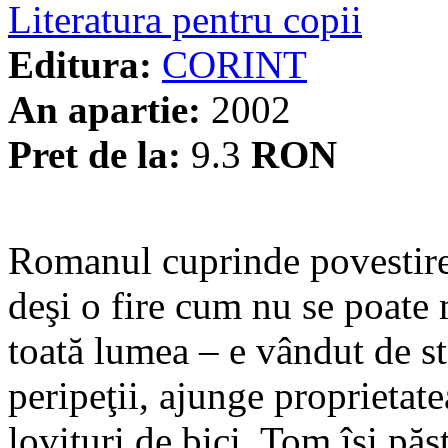
Literatura pentru copii
Editura:
CORINT
An apartie:
2002
Pret de la:
9.3
RON
Romanul cuprinde povestirea
deşi o fire cum nu se poate 
toată lumea – e vândut de s
peripeţii, ajunge proprietat
lovituri de bici. Tom îşi păst