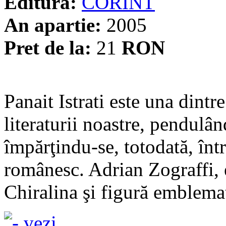
Editura:
CORINT
An apartie:
2005
Pret de la:
21
RON
Panait Istrati este una dintr
literaturii noastre, pendulân
împărţindu-se, totodată, într
românesc. Adrian Zograffi, 
Chiralina şi figură emblemati