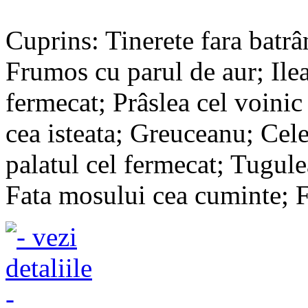
Cuprins: Tinerete fara batrân
Frumos cu parul de aur; Ile
fermecat; Prâslea cel voinic
cea isteata; Greuceanu; Cele
palatul cel fermecat; Tugulea
Fata mosului cea cuminte; Fi