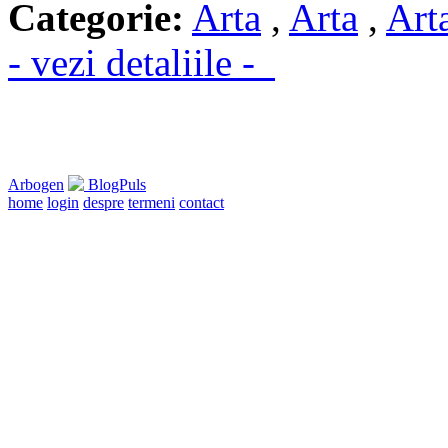
Categorie:
Arta
,
Arta
,
Art
- vezi detaliile -
Arbogen
BlogPuls
home
login
despre
termeni
contact