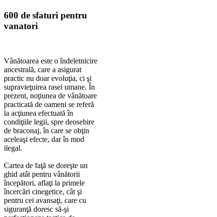
600 de sfaturi pentru
vanatori
Vânătoarea este o îndeletnicire
ancestrală, care a asigurat
practic nu doar evoluţia, ci şi
supravieţuirea rasei umane. În
prezent, noţiunea de vânătoare
practicată de oameni se referă
la acţiunea efectuată în
condiţiile legii, spre deosebire
de braconaj, în care se obţin
aceleaşi efecte, dar în mod
ilegal.
Cartea de faţă se doreşte un
ghid atât pentru vânătorii
începători, aflaţi la primele
încercări cinegetice, cât şi
pentru cei avansaţi, care cu
siguranţă doresc să-şi