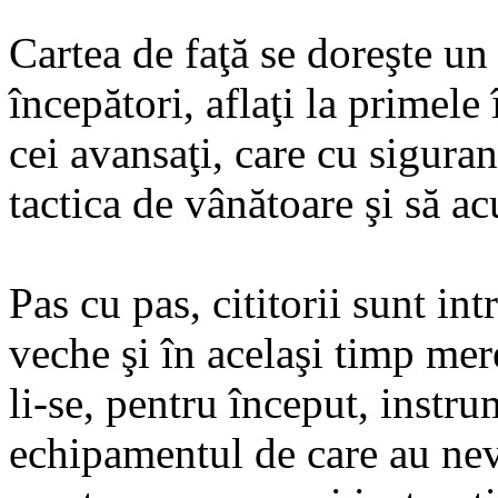
li-se, pentru început, instr
Cartea de faţă se doreşte un
echipamentul de care au ne
începători, aflaţi la primele 
cei avansaţi, care cu sigura
tactica de vânătoare şi să a
Pas cu pas, cititorii sunt in
veche şi în acelaşi timp me
li-se, pentru început, instr
echipamentul de care au nevo