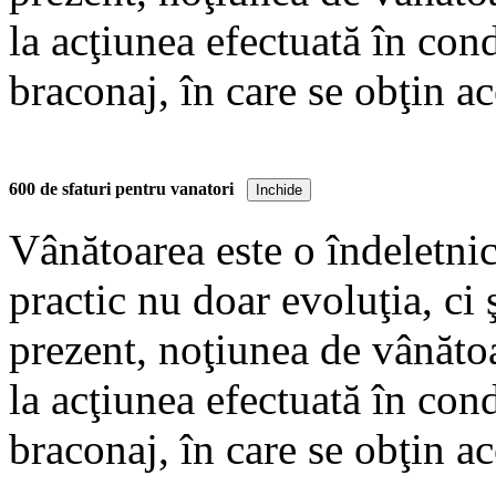
la acţiunea efectuată în cond
braconaj, în care se obţin ac
Cartea de faţă se doreşte un
600 de sfaturi pentru vanatori
Inchide
începători, aflaţi la primele 
Vânătoarea este o îndeletnici
cei avansaţi, care cu sigura
practic nu doar evoluţia, ci 
tactica de vânătoare şi să a
prezent, noţiunea de vânătoa
la acţiunea efectuată în cond
Pas cu pas, cititorii sunt in
braconaj, în care se obţin ac
veche şi în acelaşi timp me