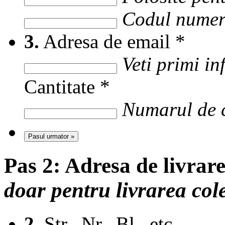
Codul numer
3.
Adresa de email
*
Veti primi i
Cantitate
*
Numarul de c
Pasul urmator »
Pas 2:
Adresa de livrar
doar pentru livrarea col
2.
Str., Nr., Bl., etc.