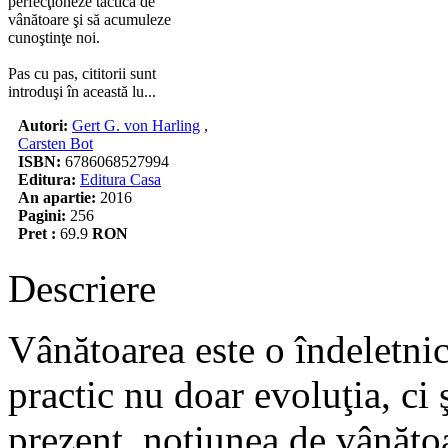
perfecţioneze tactica de
vânătoare şi să acumuleze
cunoştinţe noi.
Pas cu pas, cititorii sunt
introduşi în această lu...
Autori:
Gert G. von Harling
,
Carsten Bot
ISBN:
6786068527994
Editura:
Editura Casa
An apartie:
2016
Pagini:
256
Pret :
69.9
RON
Descriere
Vânătoarea este o îndeletnici
practic nu doar evoluţia, ci 
prezent, noţiunea de vânătoa