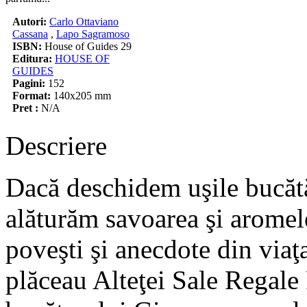
Autori:
Carlo Ottaviano
Cassana
,
Lapo Sagramoso
ISBN:
House of Guides 29
Editura:
HOUSE OF
GUIDES
Pagini:
152
Format:
140x205 mm
Pret :
N/A
Descriere
Dacă deschidem uşile bucătăr
alăturăm savoarea şi aromele
poveşti şi anecdote din viaţa
plăceau Alteţei Sale Regale