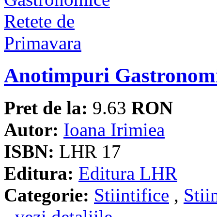
Anotimpuri Gastronomi
Pret de la:
9.63
RON
Autor:
Ioana Irimiea
ISBN:
LHR 17
Editura:
Editura LHR
Categorie:
Stiintifice
,
Stii
- vezi detaliile -