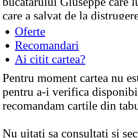
bucătarului Giuseppe care lu
care a salvat de la distruge
altele.
Oferte
Recomandari
Ai citit cartea?
Pentru moment cartea nu est
Din notiţele bucătarilor şi s
pentru a-i verifica disponibi
o artă culinară care părea pi
recomandam cartile din tabul
această carte au parfumul ist
Nu uitati sa consultati si se