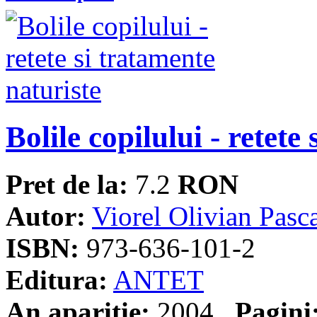
Bolile copilului - retete
Pret de la:
7.2
RON
Autor:
Viorel Olivian Pasc
ISBN:
973-636-101-2
Editura:
ANTET
An aparitie:
2004
Pagini