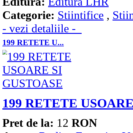
Editura:
Editura LHR
Categorie:
Stiintifice
,
Stii
- vezi detaliile -
199 RETETE U...
199 RETETE USOARE
Pret de la:
12
RON