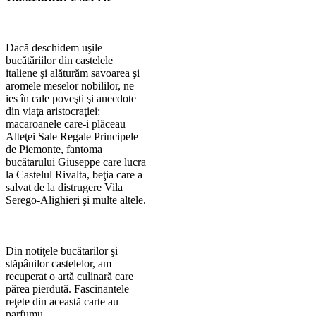
Dacă deschidem uşile
bucătăriilor din castelele
italiene şi alăturăm savoarea şi
aromele meselor nobililor, ne
ies în cale poveşti şi anecdote
din viaţa aristocraţiei:
macaroanele care-i plăceau
Alteţei Sale Regale Principele
de Piemonte, fantoma
bucătarului Giuseppe care lucra
la Castelul Rivalta, beţia care a
salvat de la distrugere Vila
Serego-Alighieri şi multe altele.
Din notiţele bucătarilor şi
stăpânilor castelelor, am
recuperat o artă culinară care
părea pierdută. Fascinantele
reţete din această carte au
parfumu...