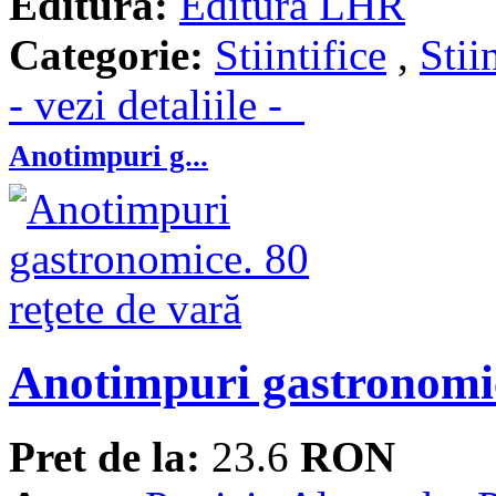
Editura:
Editura LHR
Categorie:
Stiintifice
,
Stii
- vezi detaliile -
Anotimpuri g...
Anotimpuri gastronomic
Pret de la:
23.6
RON