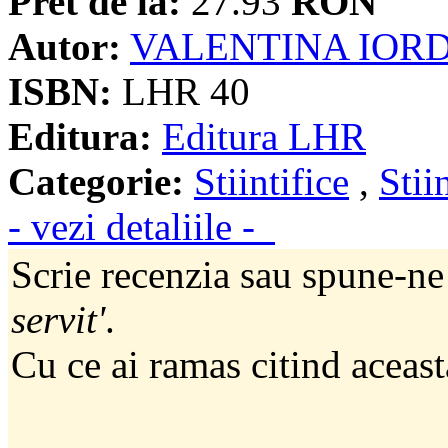
Pret de la:
27.93
RON
Autor:
VALENTINA IOR
ISBN:
LHR 40
Editura:
Editura LHR
Categorie:
Stiintifice
,
Stii
- vezi detaliile -
Scrie recenzia sau spune-ne
servit'
.
Cu ce ai ramas citind aceast