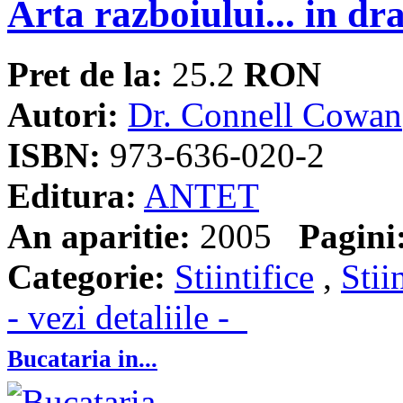
Arta razboiului... in dr
Pret de la:
25.2
RON
Autori:
Dr. Connell Cowan
ISBN:
973-636-020-2
Editura:
ANTET
An aparitie:
2005
Pagini
Categorie:
Stiintifice
,
Stii
- vezi detaliile -
Bucataria in...