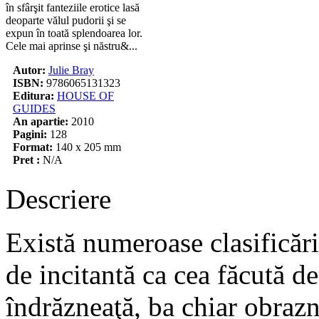
în sfârşit fanteziile erotice lasă
deoparte vălul pudorii şi se
expun în toată splendoarea lor.
Cele mai aprinse şi năstru&...
Autor:
Julie Bray
ISBN:
9786065131323
Editura:
HOUSE OF
GUIDES
An apartie:
2010
Pagini:
128
Format:
140 x 205 mm
Pret :
N/A
Descriere
Există numeroase clasificări
de incitantă ca cea făcută de
îndrăzneaţă, ba chiar obrazni