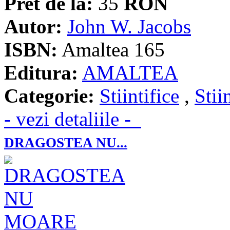
Pret de la:
35
RON
Autor:
John W. Jacobs
ISBN:
Amaltea 165
Editura:
AMALTEA
Categorie:
Stiintifice
,
Stii
- vezi detaliile -
DRAGOSTEA NU...