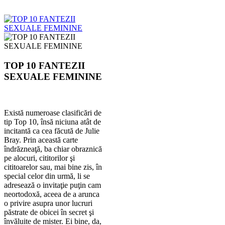
TOP 10 FANTEZII
SEXUALE FEMININE
Există numeroase clasificări de
tip Top 10, însă niciuna atât de
incitantă ca cea făcută de Julie
Bray. Prin această carte
îndrăzneaţă, ba chiar obraznică
pe alocuri, cititorilor şi
cititoarelor sau, mai bine zis, în
special celor din urmă, li se
adresează o invitaţie puţin cam
neortodoxă, aceea de a arunca
o privire asupra unor lucruri
păstrate de obicei în secret şi
învăluite de mister. Ei bine, da,