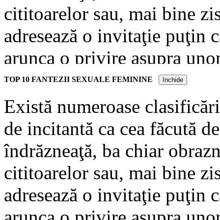
cititoarelor sau, mai bine zis
adresează o invitaţie puţin
arunca o privire asupra unor
secret şi învăluite de mister.
TOP 10 FANTEZII SEXUALE FEMININE
Inchide
erotice lasă deoparte vălul p
Există numeroase clasificări
splendoarea lor. Cele mai ap
de incitantă ca cea făcută de
feminine iau forma unor conf
îndrăzneaţă, ba chiar obrazni
stil care provoacă la fiecar
cititoarelor sau, mai bine zis
adresează o invitaţie puţin
arunca o privire asupra unor