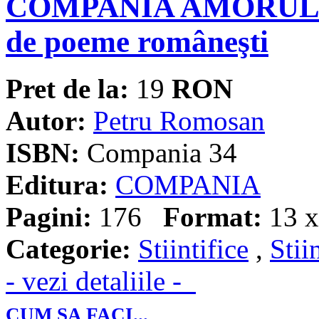
COMPANIA AMORULUI î
de poeme româneşti
Pret de la:
19
RON
Autor:
Petru Romosan
ISBN:
Compania 34
Editura:
COMPANIA
Pagini:
176
Format:
13 x
Categorie:
Stiintifice
,
Stii
- vezi detaliile -
CUM SA FACI...