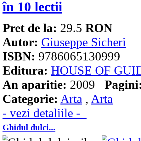
în 10 lectii
Pret de la:
29.5
RON
Autor:
Giuseppe Sicheri
ISBN:
9786065130999
Editura:
HOUSE OF GUI
An aparitie:
2009
Pagini
Categorie:
Arta
,
Arta
- vezi detaliile -
Ghidul dulci...