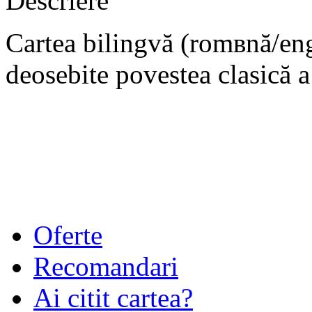
Descriere
Cartea bilingvă (romвnă/eng
deosebite povestea clasică 
Oferte
Recomandari
Ai citit cartea?