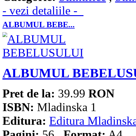
- vezi detaliile -
ALBUMUL BEBE...
ALBUMUL BEBELUS
Pret de la:
39.99
RON
ISBN:
Mladinska 1
Editura:
Editura Mladinsk
Pagini:
56
Format:
A4