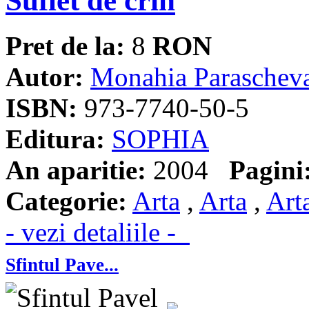
Suflet de crin
Pret de la:
8
RON
Autor:
Monahia Paraschev
ISBN:
973-7740-50-5
Editura:
SOPHIA
An aparitie:
2004
Pagini
Categorie:
Arta
,
Arta
,
Art
- vezi detaliile -
Sfintul Pave...