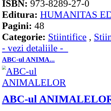
ISBN:
973-8289-27-0
Editura:
HUMANITAS E
Pagini:
48
Categorie:
Stiintifice
,
Stii
- vezi detaliile -
ABC-ul ANIMA...
ABC-ul ANIMALELO