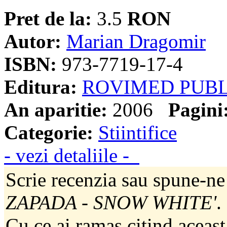
Pret de la:
3.5
RON
Autor:
Marian Dragomir
ISBN:
973-7719-17-4
Editura:
ROVIMED PUBL
An aparitie:
2006
Pagini
Categorie:
Stiintifice
- vezi detaliile -
Scrie recenzia sau spune-ne
ZAPADA - SNOW WHITE'
.
Cu ce ai ramas citind aceast