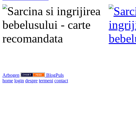
Arbogen
BlogPuls
home
login
despre
termeni
contact