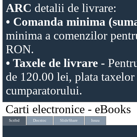
ARC
detalii de livrare:
• Comanda minima (suma v
minima a comenzilor pentru 
RON.
• Taxele de livrare -
Pentr
de 120.00 lei, plata taxelor
cumparatorului.
Carti electronice - eBooks
Scribd
Docstoc
SlideShare
Issuu