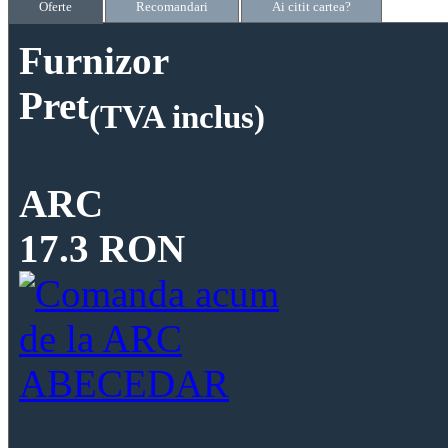
Oferte
Recomandari
Ai citit cartea?
Furnizor
Pret
(TVA inclus)
ARC
17.3 RON