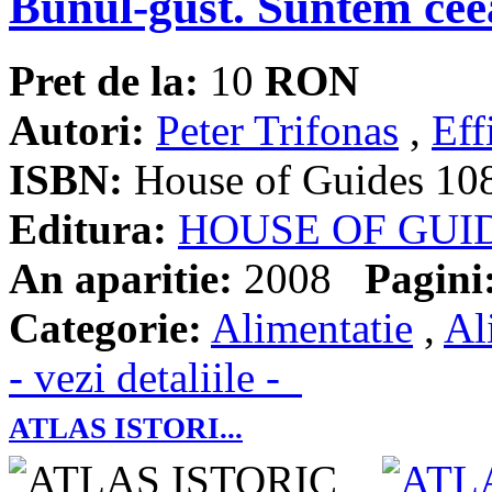
Bunul-gust. Suntem ceea
Pret de la:
10
RON
Autori:
Peter Trifonas
,
Eff
ISBN:
House of Guides 10
Editura:
HOUSE OF GUI
An aparitie:
2008
Pagini
Categorie:
Alimentatie
,
Al
- vezi detaliile -
ATLAS ISTORI...