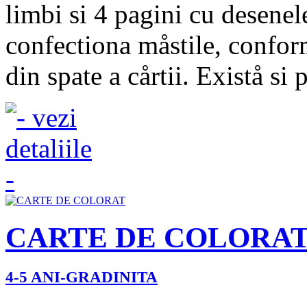
limbi si 4 pagini cu desenel
confectiona måstile, conform
din spate a cårtii. Existå si 
CARTE DE COLORA
4-5 ANI-GRADINITA