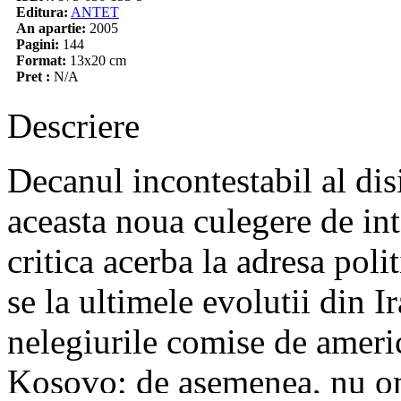
Editura:
ANTET
An apartie:
2005
Pagini:
144
Format:
13x20 cm
Pret :
N/A
Descriere
Decanul incontestabil al dis
aceasta noua culegere de in
critica acerba la adresa poli
se la ultimele evolutii din Ir
nelegiurile comise de ameri
Kosovo; de asemenea, nu om