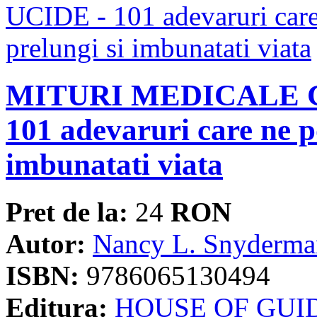
MITURI MEDICALE C
101 adevaruri care ne po
imbunatati viata
Pret de la:
24
RON
Autor:
Nancy L. Snyderma
ISBN:
9786065130494
Editura:
HOUSE OF GUI