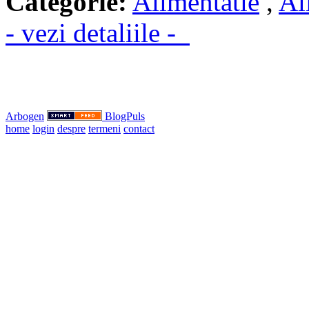
Categorie:
Alimentatie
,
Al
- vezi detaliile -
Arbogen
BlogPuls
home
login
despre
termeni
contact