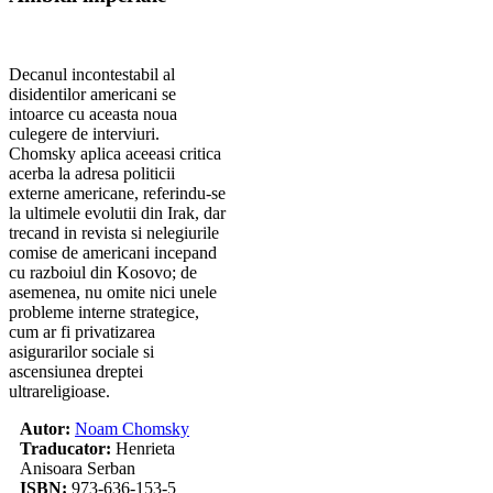
Decanul incontestabil al
disidentilor americani se
intoarce cu aceasta noua
culegere de interviuri.
Chomsky aplica aceeasi critica
acerba la adresa politicii
externe americane, referindu-se
la ultimele evolutii din Irak, dar
trecand in revista si nelegiurile
comise de americani incepand
cu razboiul din Kosovo; de
asemenea, nu omite nici unele
probleme interne strategice,
cum ar fi privatizarea
asigurarilor sociale si
ascensiunea dreptei
ultrareligioase.
Autor:
Noam Chomsky
Traducator:
Henrieta
Anisoara Serban
ISBN:
973-636-153-5