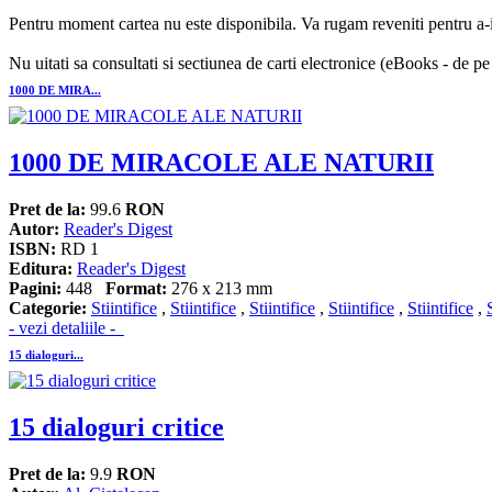
Pentru moment cartea nu este disponibila. Va rugam reveniti pentru a-i 
Nu uitati sa consultati si sectiunea de carti electronice (eBooks - de pe
1000 DE MIRA...
1000 DE MIRACOLE ALE NATURII
Pret de la:
99.6
RON
Autor:
Reader's Digest
ISBN:
RD 1
Editura:
Reader's Digest
Pagini:
448
Format:
276 x 213 mm
Categorie:
Stiintifice
,
Stiintifice
,
Stiintifice
,
Stiintifice
,
Stiintifice
,
- vezi detaliile -
15 dialoguri...
15 dialoguri critice
Pret de la:
9.9
RON