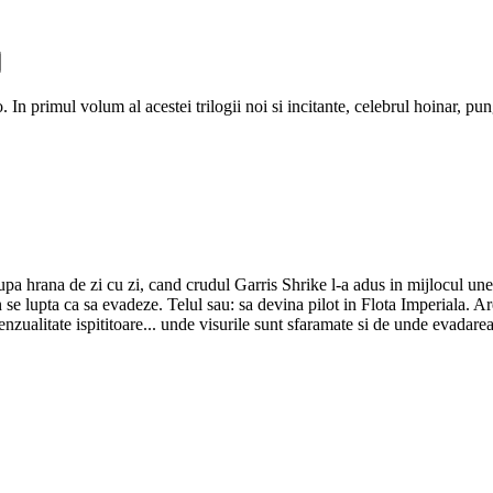
n primul volum al acestei trilogii noi si incitante, celebrul hoinar, pun
upa hrana de zi cu zi, cand crudul Garris Shrike l-a adus in mijlocul une
an se lupta ca sa evadeze. Telul sau: sa devina pilot in Flota Imperiala. A
senzualitate ispititoare... unde visurile sunt sfaramate si de unde evadare