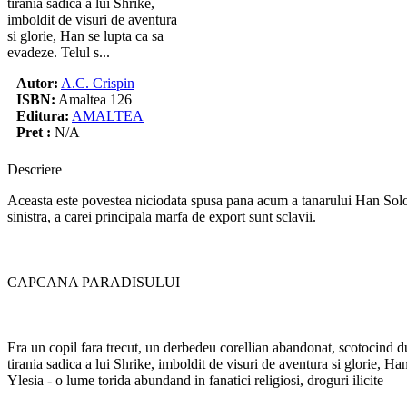
tirania sadica a lui Shrike,
imboldit de visuri de aventura
si glorie, Han se lupta ca sa
evadeze. Telul s...
Autor:
A.C. Crispin
ISBN:
Amaltea 126
Editura:
AMALTEA
Pret :
N/A
Descriere
Aceasta este povestea niciodata spusa pana acum a tanarului Han Solo. I
sinistra, a carei principala marfa de export sunt sclavii.
CAPCANA PARADISULUI
Era un copil fara trecut, un derbedeu corellian abandonat, scotocind d
tirania sadica a lui Shrike, imboldit de visuri de aventura si glorie, H
Ylesia - o lume torida abundand in fanatici religiosi, droguri ilicite