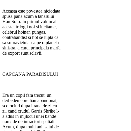
Aceasta este povestea niciodata
spusa pana acum a tanarului
Han Solo. In primul volum al
acestei trilogii noi si incitante,
celebrul hoinar, pungas,
contrabandist si hot se lupta ca
sa supravietuiasca pe o planeta
sinistra, a carei principala marfa
de export sunt sclavii.
CAPCANA PARADISULUI
Era un copil fara trecut, un
derbedeu corellian abandonat,
scotocind dupa hrana de zi cu
zi, cand crudul Garris Shrike l-
a adus in mijlocul unei bande
nomade de infractori spatiali.
Acum, dupa multi ani, satul de