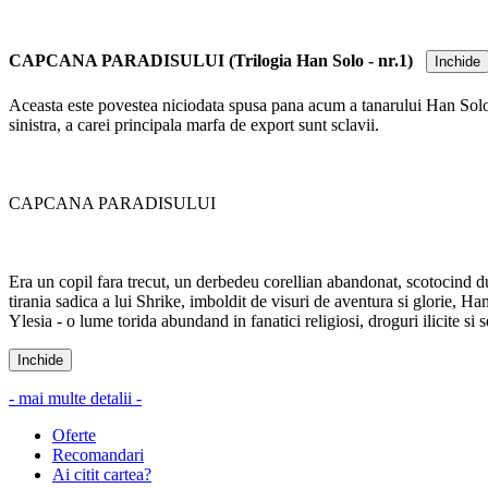
CAPCANA PARADISULUI (Trilogia Han Solo - nr.1)
Inchide
Aceasta este povestea niciodata spusa pana acum a tanarului Han Solo. I
sinistra, a carei principala marfa de export sunt sclavii.
CAPCANA PARADISULUI
Era un copil fara trecut, un derbedeu corellian abandonat, scotocind d
tirania sadica a lui Shrike, imboldit de visuri de aventura si glorie, H
Ylesia - o lume torida abundand in fanatici religiosi, droguri ilicite si 
Inchide
- mai multe detalii -
Oferte
Recomandari
Ai citit cartea?