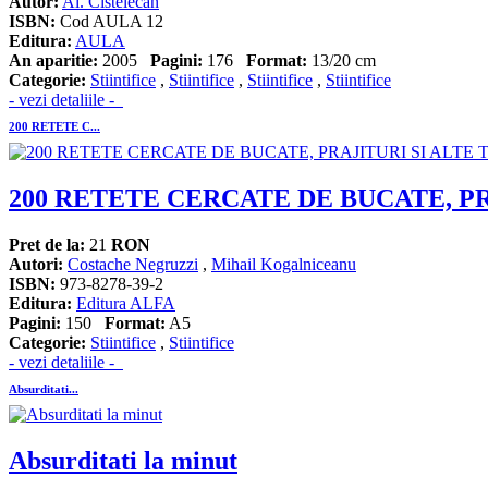
Autor:
Al. Cistelecan
ISBN:
Cod AULA 12
Editura:
AULA
An aparitie:
2005
Pagini:
176
Format:
13/20 cm
Categorie:
Stiintifice
,
Stiintifice
,
Stiintifice
,
Stiintifice
- vezi detaliile -
200 RETETE C...
200 RETETE CERCATE DE BUCATE, P
Pret de la:
21
RON
Autori:
Costache Negruzzi
,
Mihail Kogalniceanu
ISBN:
973-8278-39-2
Editura:
Editura ALFA
Pagini:
150
Format:
A5
Categorie:
Stiintifice
,
Stiintifice
- vezi detaliile -
Absurditati...
Absurditati la minut