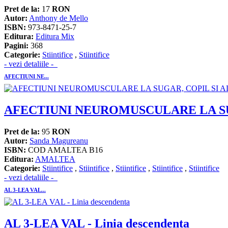
Pret de la:
17
RON
Autor:
Anthony de Mello
ISBN:
973-8471-25-7
Editura:
Editura Mix
Pagini:
368
Categorie:
Stiintifice
,
Stiintifice
- vezi detaliile -
AFECTIUNI NE...
AFECTIUNI NEUROMUSCULARE LA SUGA
Pret de la:
95
RON
Autor:
Sanda Magureanu
ISBN:
COD AMALTEA B16
Editura:
AMALTEA
Categorie:
Stiintifice
,
Stiintifice
,
Stiintifice
,
Stiintifice
,
Stiintifice
- vezi detaliile -
AL 3-LEA VAL...
AL 3-LEA VAL - Linia descendenta