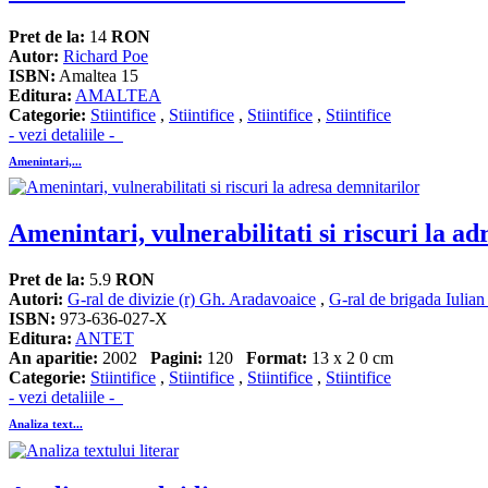
Pret de la:
14
RON
Autor:
Richard Poe
ISBN:
Amaltea 15
Editura:
AMALTEA
Categorie:
Stiintifice
,
Stiintifice
,
Stiintifice
,
Stiintifice
- vezi detaliile -
Amenintari,...
Amenintari, vulnerabilitati si riscuri la a
Pret de la:
5.9
RON
Autori:
G-ral de divizie (r) Gh. Aradavoaice
,
G-ral de brigada Iulia
ISBN:
973-636-027-X
Editura:
ANTET
An aparitie:
2002
Pagini:
120
Format:
13 x 2 0 cm
Categorie:
Stiintifice
,
Stiintifice
,
Stiintifice
,
Stiintifice
- vezi detaliile -
Analiza text...