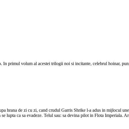
n primul volum al acestei trilogii noi si incitante, celebrul hoinar, pun
upa hrana de zi cu zi, cand crudul Garris Shrike l-a adus in mijlocul une
an se lupta ca sa evadeze. Telul sau: sa devina pilot in Flota Imperiala. A