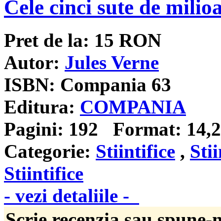
Cele cinci sute de mili
Pret de la:
15
RON
Autor:
Jules Verne
ISBN:
Compania 63
Editura:
COMPANIA
Pagini:
192
Format:
14,2
Categorie:
Stiintifice
,
Stii
Stiintifice
- vezi detaliile -
Scrie recenzia sau spune-n