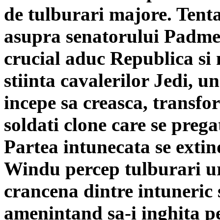
de tulburari majore. Tenta
apropie rapid, amenintand sa-
asupra senatorului Padme
razboiului.
crucial aduc Republica si
stiinta cavalerilor Jedi,
incepe sa creasca, transfo
soldati clone care se prega
Partea intunecata se exti
Windu percep tulburari uri
crancena dintre intuneric 
amenintand sa-i inghita pe 