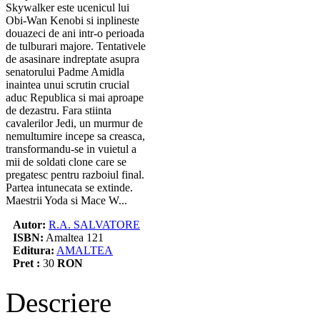
Skywalker este ucenicul lui
Obi-Wan Kenobi si inplineste
douazeci de ani intr-o perioada
de tulburari majore. Tentativele
de asasinare indreptate asupra
senatorului Padme Amidla
inaintea unui scrutin crucial
aduc Republica si mai aproape
de dezastru. Fara stiinta
cavalerilor Jedi, un murmur de
nemultumire incepe sa creasca,
transformandu-se in vuietul a
mii de soldati clone care se
pregatesc pentru razboiul final.
Partea intunecata se extinde.
Maestrii Yoda si Mace W...
Autor:
R.A. SALVATORE
ISBN:
Amaltea 121
Editura:
AMALTEA
Pret :
30
RON
Descriere