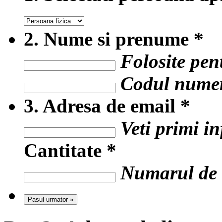
2.
Nume si prenume
*
Folosite pent
Codul numer
3.
Adresa de email
*
Veti primi i
Cantitate
*
Numarul de c
Pasul urmator »