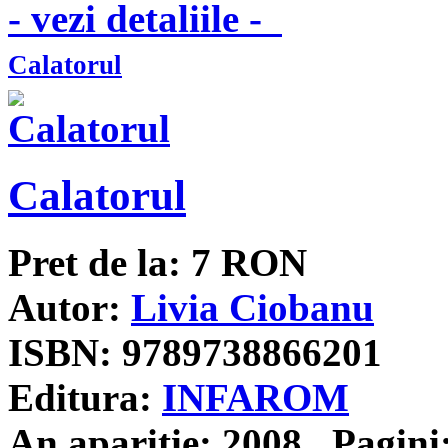
- vezi detaliile -
Calatorul
Calatorul
Pret de la:
7
RON
Autor:
Livia Ciobanu
ISBN:
9789738866201
Editura:
INFAROM
An aparitie:
2008
Pagini