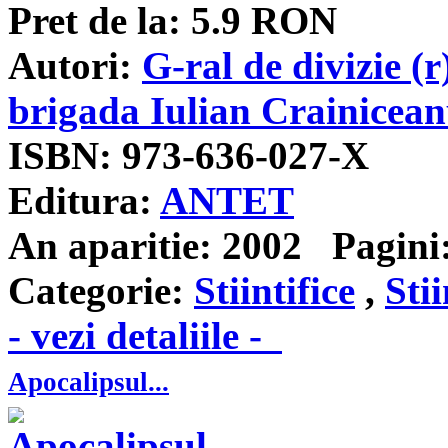
Pret de la:
5.9
RON
Autori:
G-ral de divizie (
brigada Iulian Crainicea
ISBN:
973-636-027-X
Editura:
ANTET
An aparitie:
2002
Pagini
Categorie:
Stiintifice
,
Stii
- vezi detaliile -
Apocalipsul...